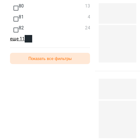
80
13
81
4
82
24
еще 11
Показать все фильтры