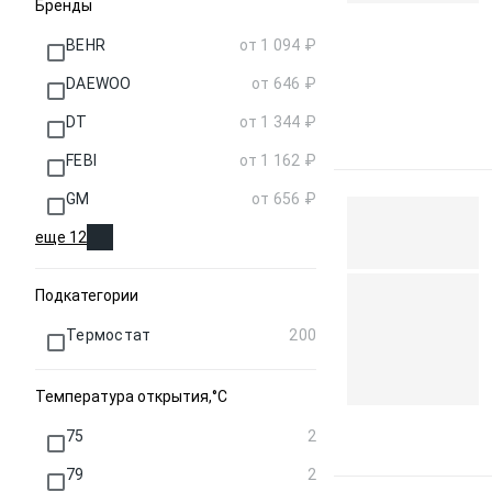
Бренды
BEHR
от 1 094 ₽
DAEWOO
от 646 ₽
DT
от 1 344 ₽
FEBI
от 1 162 ₽
GM
от 656 ₽
еще 12
Подкатегории
Термостат
200
Температура открытия,°C
75
2
79
2