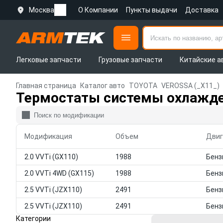
Москва
О Компании
Пункты выдачи
Доставка
Легковые запчасти
Грузовые запчасти
Китайские а
Главная страница
Каталог авто
TOYOTA
VEROSSA (_X11_)
Термостаты системы охлажде
Модификация
Объем
Двиг
2.0 VVTi (GX110)
1988
2.0 VVTi 4WD (GX115)
1988
2.5 VVTi (JZX110)
2491
2.5 VVTi (JZX110)
2491
Категории