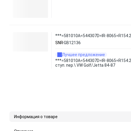
***=581010A=544307D=IR-8065=R154.23 
SNR
GB12136
Лучшее предложение
***=581010A=544307D=IR-8065=R154.2
ступ. пер.\ VW Golf/Jetta 84-87
Информация о товаре