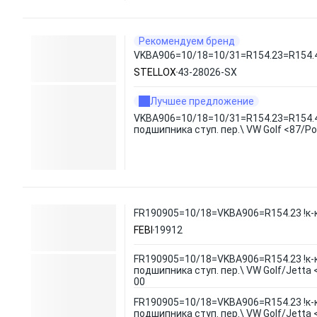
Рекомендуем бренд
VKBA906=10/18=10/31=R154.23=R154.40 
STELLOX
43-28026-SX
Лучшее предложение
VKBA906=10/18=10/31=R154.23=R154.4
подшипника ступ. пер.\ VW Golf <87/Po
FR190905=10/18=VKBA906=R154.23 !к-кт
FEBI
19912
FR190905=10/18=VKBA906=R154.23 !к-
подшипника ступ. пер.\ VW Golf/Jetta 
00
FR190905=10/18=VKBA906=R154.23 !к-
подшипника ступ. пер.\ VW Golf/Jetta 