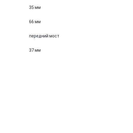
35 мм
66 мм
передний мост
37 мм