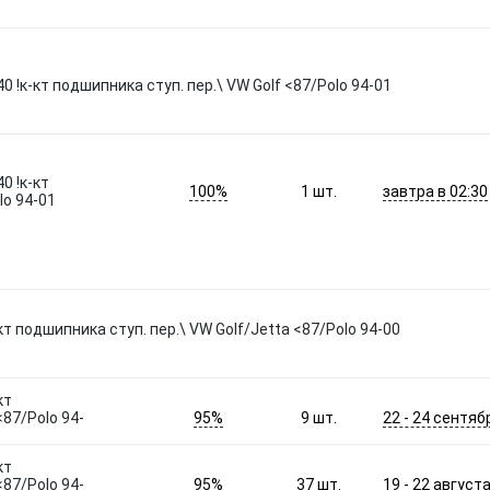
!к-кт подшипника ступ. пер.\ VW Golf <87/Polo 94-01
0 !к-кт
100%
завтра в 02:30
1
шт.
lo 94-01
 подшипника ступ. пер.\ VW Golf/Jetta <87/Polo 94-00
кт
95%
22 - 24 сентяб
<87/Polo 94-
9
шт.
кт
95%
19 - 22 август
<87/Polo 94-
37
шт.