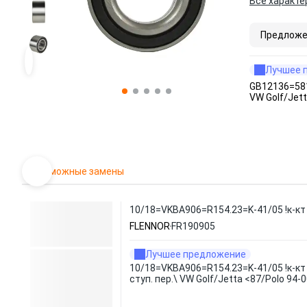
Все характе
Предложе
Лучшее 
GB12136=581
VW Golf/Jett
Возможные замены
10/18=VKBA906=R154.23=K-41/05 !к-кт 
FLENNOR
FR190905
Лучшее предложение
10/18=VKBA906=R154.23=K-41/05 !к-к
ступ. пер.\ VW Golf/Jetta <87/Polo 94-