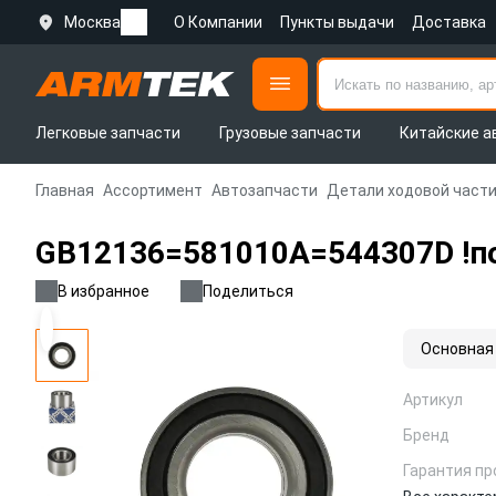
Москва
О Компании
Пункты выдачи
Доставка
Легковые запчасти
Грузовые запчасти
Китайские а
Главная
Ассортимент
Автозапчасти
Детали ходовой части
GB12136=581010A=544307D !под
В избранное
Поделиться
Основная
Артикул
Бренд
Гарантия пр