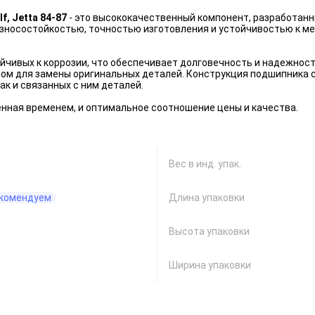
f, Jetta 84-87
- это высококачественный компонент, разработанн
износостойкостью, точностью изготовления и устойчивостью к ме
йчивых к коррозии, что обеспечивает долговечность и надежнос
м для замены оригинальных деталей. Конструкция подшипника с
ак и связанных с ним деталей.
енная временем, и оптимальное соотношение цены и качества.
Вес в инд. упак.
комендуем
Длина упаковки
Высота упаковки
Ширина упаковки