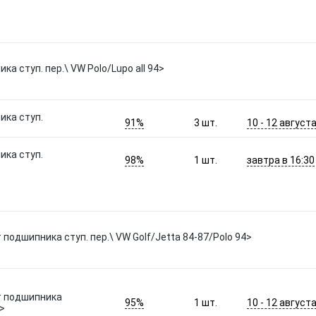
а ступ. пер.\ VW Polo/Lupo all 94>
ика ступ.
91%
10 - 12 август
3
шт.
ика ступ.
98%
завтра в 16:30
1
шт.
подшипника ступ. пер.\ VW Golf/Jetta 84-87/Polo 94>
т подшипника
95%
10 - 12 август
1
шт.
4>