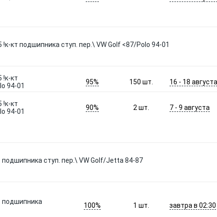
к-кт подшипника ступ. пер.\ VW Golf <87/Polo 94-01
 !к-кт
95%
16 - 18 август
150
шт.
lo 94-01
 !к-кт
90%
7 - 9 августа
2
шт.
lo 94-01
подшипника ступ. пер.\ VW Golf/Jetta 84-87
т подшипника
100%
завтра в 02:30
1
шт.