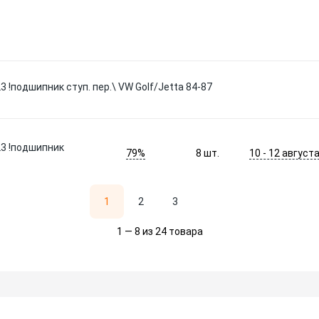
!подшипник ступ. пер.\ VW Golf/Jetta 84-87
3 !подшипник
79%
10 - 12 август
8
шт.
1
2
3
1 — 8 из 24 товара