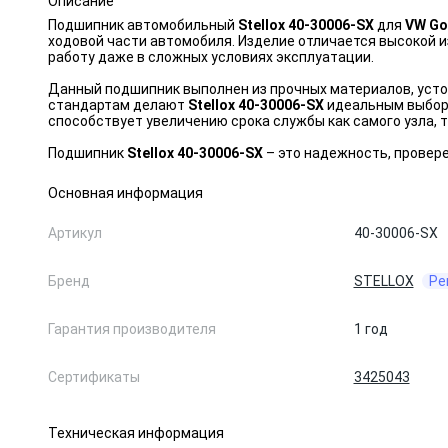
Описание
Подшипник автомобильный
Stellox 40-30006-SX
для
VW Gol
ходовой части автомобиля. Изделие отличается высокой 
работу даже в сложных условиях эксплуатации.
Данный подшипник выполнен из прочных материалов, усто
стандартам делают
Stellox 40-30006-SX
идеальным выборо
способствует увеличению срока службы как самого узла, т
Подшипник
Stellox 40-30006-SX
– это надежность, провер
Основная информация
Артикул
40-30006-SX
Бренд
STELLOX
Ре
Гарантия производителя
1 год
Сертификаты
3425043
Техническая информация