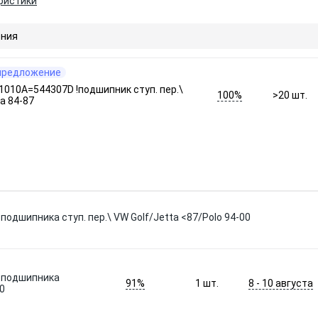
ристики
ния
предложение
010A=544307D !подшипник ступ. пер.\
100%
>20
шт.
a 84-87
подшипника ступ. пер.\ VW Golf/Jetta <87/Polo 94-00
т подшипника
91%
8 - 10 августа
1
шт.
00