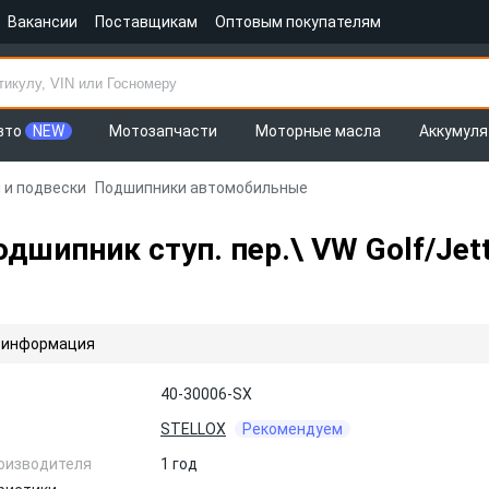
Вакансии
Поставщикам
Оптовым покупателям
вто
NEW
Мотозапчасти
Моторные масла
Аккумул
 и подвески
Подшипники автомобильные
шипник ступ. пер.\ VW Golf/Jet
 информация
40-30006-SX
STELLOX
Рекомендуем
оизводителя
1 год