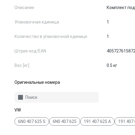
Описание
Комплект под
Упаковочная единица
1
Количество в упаковочной единице
1
Штрих-код/EAN
40572761587
Вес [кг]
0.5 кг
Оригинальные номера
Поиск
VW
6N0 407 625 S
6N0 407 625
191 407 625 A
191 407