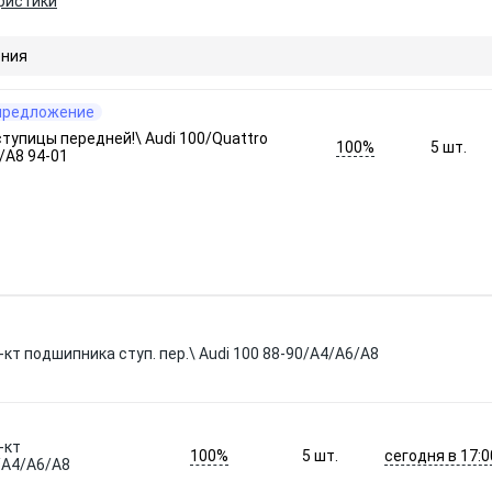
ристики
ния
предложение
тупицы передней!\ Audi 100/Quattro
100%
5
шт.
/A8 94-01
т подшипника ступ. пер.\ Audi 100 88-90/A4/A6/A8
-кт
100%
сегодня в 17:0
5
шт.
0/A4/A6/A8