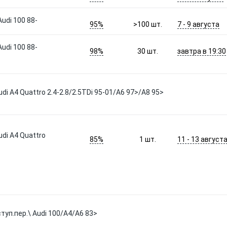
udi 100 88-
95%
7 - 9 августа
>100
шт.
udi 100 88-
98%
завтра в 19:30
30
шт.
udi A4 Quattro 2.4-2.8/2.5TDi 95-01/A6 97>/A8 95>
udi A4 Quattro
85%
11 - 13 август
1
шт.
туп.пер.\ Audi 100/A4/A6 83>