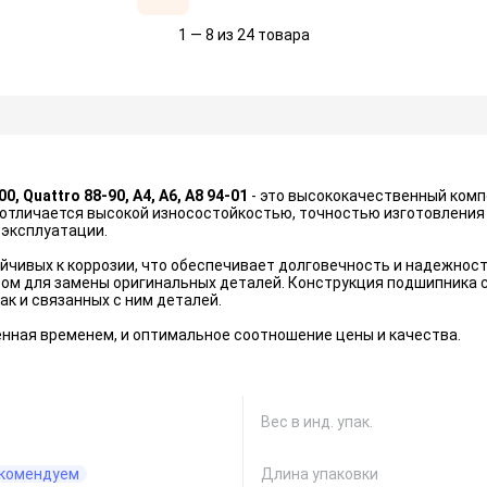
1 — 8 из 24 товара
00, Quattro 88-90, A4, A6, A8 94-01
- это высококачественный комп
 отличается высокой износостойкостью, точностью изготовления 
 эксплуатации.
йчивых к коррозии, что обеспечивает долговечность и надежнос
м для замены оригинальных деталей. Конструкция подшипника с
ак и связанных с ним деталей.
енная временем, и оптимальное соотношение цены и качества.
Вес в инд. упак.
комендуем
Длина упаковки