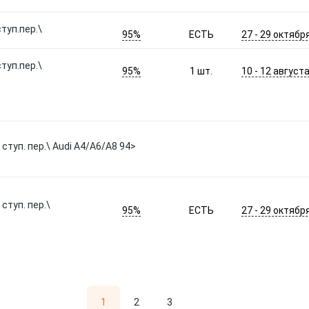
туп.пер.\
95%
27 - 29 октябр
ЕСТЬ
туп.пер.\
95%
10 - 12 август
1
шт.
ступ. пер.\ Audi A4/A6/A8 94>
ступ. пер.\
95%
27 - 29 октябр
ЕСТЬ
1
2
3