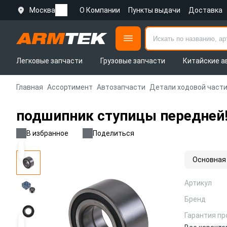
Москва
О Компании
Пункты выдачи
Доставка
Легковые запчасти
Грузовые запчасти
Китайские а
Главная
Ассортимент
Автозапчасти
Детали ходовой части
подшипник ступицы передней!\
В избранное
Поделиться
Основная
Артикул
Бренд
Гарантия пр