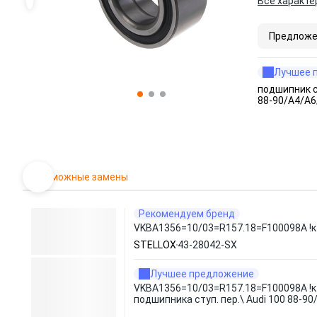
Все характе
Предложе
Лучшее 
подшипник с
88-90/A4/A6
Возможные замены
Рекомендуем бренд
VKBA1356=10/03=R157.18=F100098A !к-к
STELLOX
43-28042-SX
Лучшее предложение
VKBA1356=10/03=R157.18=F100098A !к
подшипника ступ. пер.\ Audi 100 88-9