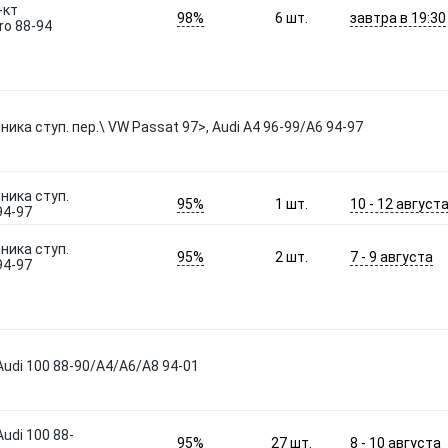
-кт
98%
завтра в 19:30
6
шт.
ro 88-94
ка ступ. пер.\ VW Passat 97>, Audi A4 96-99/A6 94-97
ника ступ.
95%
10 - 12 август
1
шт.
94-97
ника ступ.
95%
7 - 9 августа
2
шт.
94-97
udi 100 88-90/A4/A6/A8 94-01
udi 100 88-
95%
8 - 10 августа
27
шт.