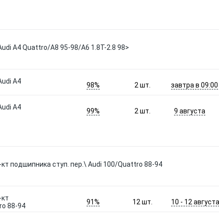
di A4 Quattro/A8 95-98/A6 1.8T-2.8 98>
udi A4
98%
завтра в 09:00
2
шт.
udi A4
99%
9 августа
2
шт.
т подшипника ступ. пер.\ Audi 100/Quattro 88-94
-кт
91%
10 - 12 август
12
шт.
ro 88-94