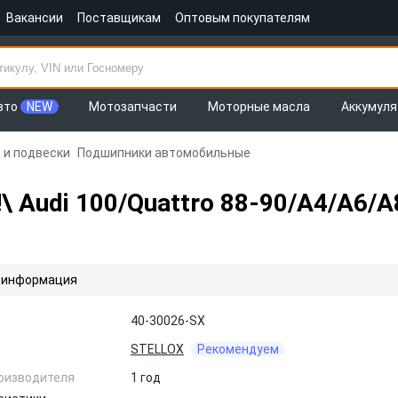
Вакансии
Поставщикам
Оптовым покупателям
вто
NEW
Мотозапчасти
Моторные масла
Аккумул
 и подвески
Подшипники автомобильные
 Audi 100/Quattro 88-90/A4/A6/
 информация
40-30026-SX
STELLOX
Рекомендуем
оизводителя
1 год