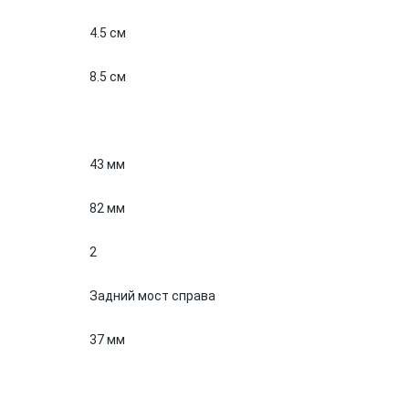
4.5 см
8.5 см
43 мм
82 мм
2
Задний мост справа
37 мм