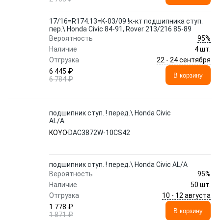
17/16=R174.13=K-03/09 !к-кт подшипника ступ.
пер.\ Honda Civic 84-91, Rover 213/216 85-89
95%
Вероятность
Наличие
4 шт.
22 - 24 сентября
Отгрузка
6 445 ₽
В корзину
6 784 ₽
подшипник ступ. ! перед.\ Honda Civic
AL/A
KOYO
DAC3872W-10CS42
подшипник ступ. ! перед.\ Honda Civic AL/A
95%
Вероятность
Наличие
50 шт.
10 - 12 августа
Отгрузка
1 778 ₽
В корзину
1 871 ₽