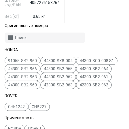
Штрих-
4057276158764
код/EAN
Вес [кг]
0.65 кг
Оригинальные номера
Поиск
HONDA
91055-SB2-960
44300-SX8-004
44300-SG0-008 S1
44300-SB2-966
44300-SB2-965
44300-SB2-964
44300-SB2-963
44300-SB2-962
44300-SB2-961
44300-SB2-960
42300-SB2-963
42300-SB2-962
ROVER
GHK1242
GHB227
Применимость
HONDA
ROVER