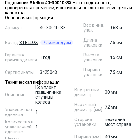
Подшипник
Stellox 40-30010-SX
– это надежность,
проверенная временем, и оптимальное соотношение цены и
качества.
Основная информация
Вес в инд.
Артикул
40-30010-SX
0.63 кг
упак.
Длина
Бренд
STELLOX
Рекомендуем
7.5 см
упаковки
Гарантия
Высота
1 год
4.5 см
производителя
упаковки
Ширина
Сертификаты
3425043
7.5 см
упаковки
Техническая информация
Комплект
Внутренний
подшипника
38 мм
Описание
диаметр
ступицы
колеса
Наружный
72 мм
Упаковочная
диаметр [мм]
1
единица
Сторона
передний
Количество в
установки
мост справа
упаковочной
1
единице
Ширина [мм]
40 мм