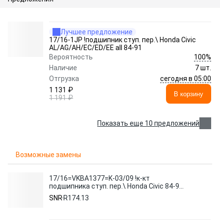
Лучшее предложение
17/16-1JP !подшипник ступ. пер.\ Honda Civic
AL/AG/AH/EC/ED/EE all 84-91
100%
Вероятность
Наличие
7 шт.
сегодня в 05:00
Отгрузка
1 131 ₽
В корзину
1 191 ₽
Показать еще 10 предложений
Возможные замены
17/16=VKBA1377=K-03/09 !к-кт
подшипника ступ. пер.\ Honda Civic 84-91,
Rover 213/216 85-89
SNR
R174.13