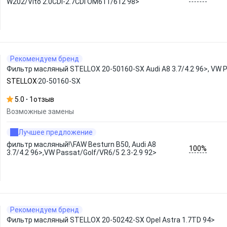
W202/Vito 2.0CDi-2.7CDi OM611/612 98>
Рекомендуем бренд
Фильтр масляный STELLOX 20-50160-SX Audi A8 3.7/4.2 96>, VW P
STELLOX
20-50160-SX
5.0
1
отзыв
Возможные замены
Лучшее предложение
фильтр масляный!\FAW Besturn B50, Audi A8
100%
3.7/4.2 96>,VW Passat/Golf/VR6/5 2.3-2.9 92>
Рекомендуем бренд
Фильтр масляный STELLOX 20-50242-SX Opel Astra 1.7TD 94>