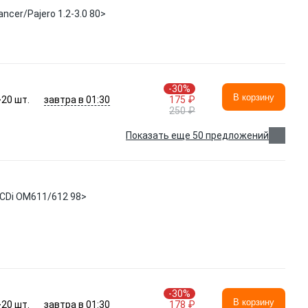
cer/Pajero 1.2-3.0 80>
-30%
В корзину
завтра в 01:30
>20
шт.
175 ₽
250 ₽
Показать еще 50 предложений
7CDi OM611/612 98>
-30%
В корзину
завтра в 01:30
>20
шт.
178 ₽