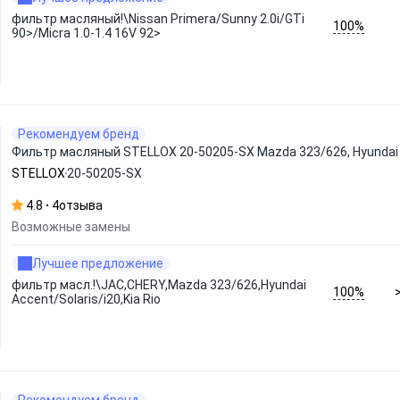
фильтр масляный!\Nissan Primera/Sunny 2.0i/GTi
100%
90>/Micra 1.0-1.4 16V 92>
Рекомендуем бренд
Фильтр масляный STELLOX 20-50205-SX Mazda 323/626, Hyundai Acc
STELLOX
20-50205-SX
4.8
4
отзыва
Возможные замены
Лучшее предложение
фильтр масл.!\JAC,CHERY,Mazda 323/626,Hyundai
100%
Accent/Solaris/i20,Kia Rio