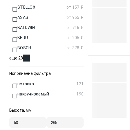
STELLOX
от 157 ₽
ASAS
от 965 ₽
BALDWIN
от 716 ₽
BERU
от 205 ₽
BOSCH
от 378 ₽
еще 28
Исполнение фильтра
вставка
121
накручиваемый
190
Высота, мм