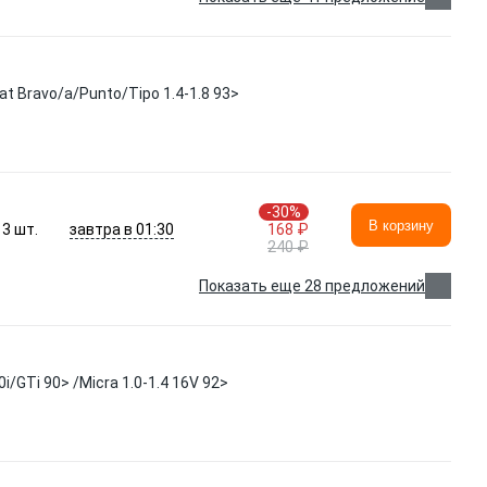
t Bravo/a/Punto/Tipo 1.4-1.8 93>
-30%
В корзину
завтра в 01:30
3
шт.
168 ₽
240 ₽
Показать еще 28 предложений
GTi 90> /Micra 1.0-1.4 16V 92>