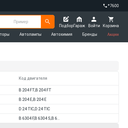
*7600
Пример
Подбор
Гараж
Войти
Корзина
яторы
Автолампы
Автохимия
Бренды
Акции
Код двигателя
B 204 FT,B 204 FT
B 204 E,B 204 E
D 24 TIC,D 24 TIC
B 6304 F,B 6304 S,B 6304 F,B 6304 S