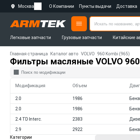
Москва
О Компании
Пункты выдачи
Доставка
Легковые запчасти
Грузовые запчасти
Китайские а
Главная страница
Каталог авто
VOLVO
960 Kombi (965)
Фильтры масляные VOLVO 960 
Модификация
Объем
Двиг
2.0
1986
2.0
1986
2.4 TD Interc.
2383
Диз
2.9
2922
Категории