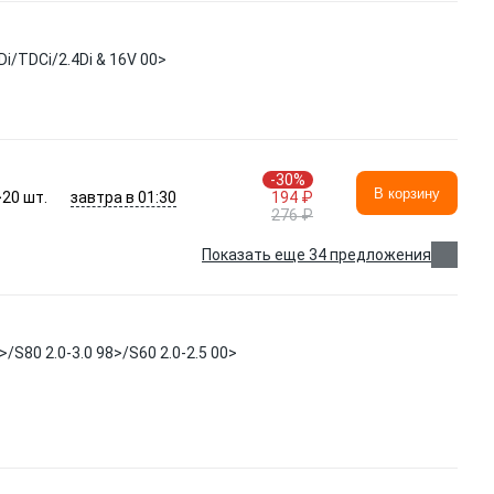
i/TDCi/2.4Di & 16V 00>
-30%
В корзину
завтра в 01:30
>20
шт.
194 ₽
276 ₽
Показать еще 34 предложения
S80 2.0-3.0 98>/S60 2.0-2.5 00>