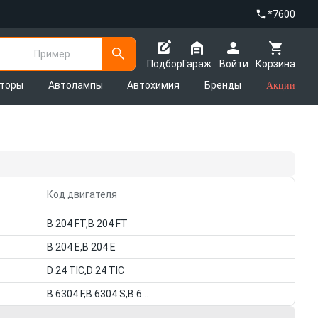
*7600
Пример
Подбор
Гараж
Войти
Корзина
яторы
Автолампы
Автохимия
Бренды
Акции
Код двигателя
B 204 FT,B 204 FT
B 204 E,B 204 E
D 24 TIC,D 24 TIC
B 6304 F,B 6304 S,B 6304 F,B 6304 S