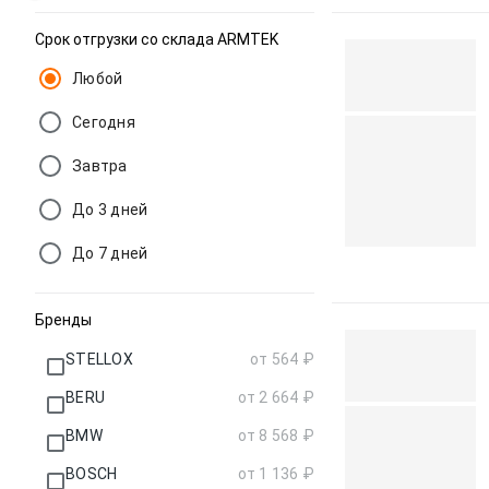
Срок отгрузки со склада ARMTEK
Любой
Сегодня
Завтра
До 3 дней
До 7 дней
Бренды
STELLOX
от 564 ₽
BERU
от 2 664 ₽
BMW
от 8 568 ₽
BOSCH
от 1 136 ₽