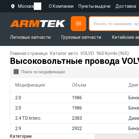
Москва
О Компании
Пункты выдачи
Доставка
Легковые запчасти
Грузовые запчасти
Китайские а
Главная страница
Каталог авто
VOLVO
960 Kombi (965)
Высоковольтные провода VOLV
Модификация
Объем
Двиг
2.0
1986
2.0
1986
2.4 TD Interc.
2383
Диз
2.9
2922
Категории