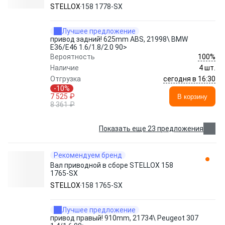
STELLOX
158 1778-SX
Лучшее предложение
привод задний! 625mm ABS, 21998\ BMW
E36/E46 1.6/1.8/2.0 90>
100%
Вероятность
Наличие
4 шт.
сегодня в 16:30
Отгрузка
-10%
7 525 ₽
В корзину
8 361 ₽
Показать еще 23 предложения
Рекомендуем бренд
Вал приводной в сборе STELLOX 158
1765-SX
STELLOX
158 1765-SX
Лучшее предложение
привод правый! 910mm, 21734\ Peugeot 307