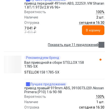
привод передний! 491mm ABS, 22253\ VW Sharan
1.8T/1.9TDi/2.8 V6 96>
100%
Вероятность
Наличие
2 шт.
сегодня в 16:30
Отгрузка
7 041 ₽
В корзину
7 411 ₽
Показать еще 11 предложений
Рекомендуем бренд
Вал приводной в сборе STELLOX 158
1785-SX
STELLOX
158 1785-SX
Лучшее предложение
привод правый! 919mm ABS, 3910073J20\ Nissan
Primera (P10) 1.6i 90-98
100%
Вероятность
Наличие
1 шт.
сегодня в 16:30
Отгрузка