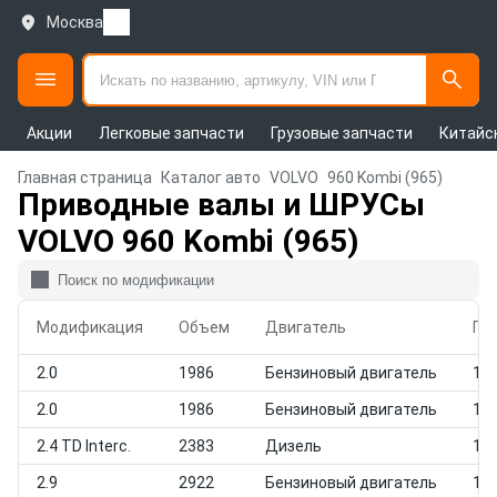
Москва
Акции
Легковые запчасти
Грузовые запчасти
Китайс
Главная страница
Каталог авто
VOLVO
960 Kombi (965)
Приводные валы и ШРУСы
VOLVO 960 Kombi (965)
Модификация
Объем
Двигатель
Го
2.0
1986
Бензиновый двигатель
199
2.0
1986
Бензиновый двигатель
199
2.4 TD Interc.
2383
Дизель
199
2.9
2922
Бензиновый двигатель
199