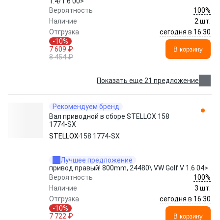
1.4/1.6 00>
100%
Вероятность
Наличие
2 шт.
сегодня в 16:30
Отгрузка
-10%
7 609 ₽
В корзину
8 454 ₽
Показать еще 21 предложение
Рекомендуем бренд
Вал приводной в сборе STELLOX 158
1774-SX
STELLOX
158 1774-SX
Лучшее предложение
привод правый! 800mm, 24480\ VW Golf V 1.6 04>
100%
Вероятность
Наличие
3 шт.
сегодня в 16:30
Отгрузка
-10%
7 722 ₽
В корзину