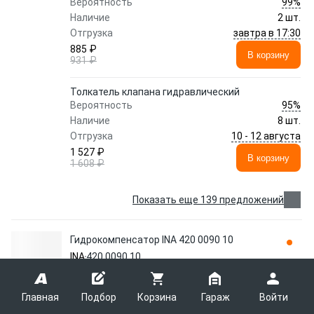
99%
Вероятность
Наличие
2 шт.
завтра в 17:30
Отгрузка
885 ₽
В корзину
931 ₽
Толкатель клапана гидравлический
95%
Вероятность
Наличие
8 шт.
10 - 12 августа
Отгрузка
1 527 ₽
В корзину
1 608 ₽
Показать еще 139 предложений
Гидрокомпенсатор INA 420 0090 10
INA
420 0090 10
Главная
Подбор
Корзина
Гараж
Войти
гидрокомпенсатор!\ BMW E46/E39/E38/E65/E66