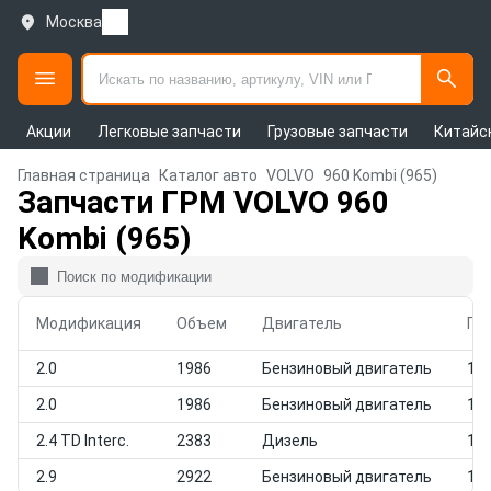
Москва
Акции
Легковые запчасти
Грузовые запчасти
Китайс
Главная страница
Каталог авто
VOLVO
960 Kombi (965)
Запчасти ГРМ VOLVO 960
Kombi (965)
Модификация
Объем
Двигатель
Го
2.0
1986
Бензиновый двигатель
199
2.0
1986
Бензиновый двигатель
199
2.4 TD Interc.
2383
Дизель
199
2.9
2922
Бензиновый двигатель
199