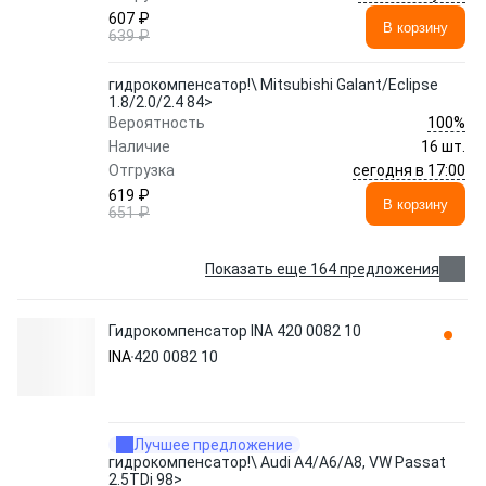
607 ₽
В корзину
639 ₽
гидрокомпенсатор!\ Mitsubishi Galant/Eclipse
1.8/2.0/2.4 84>
100%
Вероятность
Наличие
16 шт.
сегодня в 17:00
Отгрузка
619 ₽
В корзину
651 ₽
Показать еще 164 предложения
Гидрокомпенсатор INA 420 0082 10
INA
420 0082 10
Лучшее предложение
гидрокомпенсатор!\ Audi A4/A6/A8, VW Passat
2.5TDi 98>