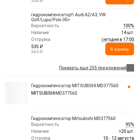
358 ₽
гидрокомпенсатор!\ Audi A2/A3, VW
Golf/Lupo/Polo 00>
100%
Вероятность
Наличие
14 шт.
сегодня в 17:00
Отгрузка
535 ₽
В корзину
563 ₽
Показать еще 255 предложений
Гидрокомпенсатор MITSUBISHI MD377560
MITSUBISHI
MD377560
Гидрокомпенсатор Mitsubishi MD377560
95%
Вероятность
Наличие
>20 шт.
10 - 12 августа
Отгрузка