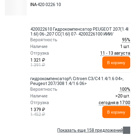
INA
420 0226 10
420022610 Гидрокомпенсатор PEUGEOT 207(1.4I
1.6I) 06-,207 CC(1.6I) 07- 4200226100 ИИИ/
95%
Вероятность
Наличие
1 шт.
11 - 13 августа
Отгрузка
1 321 ₽
В корзину
1 391 ₽
гидрокомпенсатор!\ Citroen С3/C4 1.4/1.6 04>,
Peugeot 207/308 1.4/1.6 06>
100%
Вероятность
Наличие
>20 шт.
сегодня в 17:00
Отгрузка
1 379 ₽
В корзину
1 452 ₽
Показать еще 158 предложений