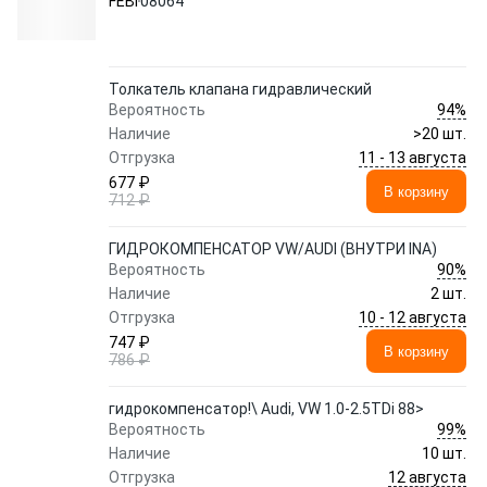
FEBI
08064
Толкатель клапана гидравлический
94%
Вероятность
Наличие
>20 шт.
11 - 13 августа
Отгрузка
677 ₽
В корзину
712 ₽
ГИДРОКОМПЕНСАТОР VW/AUDI (ВНУТРИ INA)
90%
Вероятность
Наличие
2 шт.
10 - 12 августа
Отгрузка
747 ₽
В корзину
786 ₽
гидрокомпенсатор!\ Audi, VW 1.0-2.5TDi 88>
99%
Вероятность
Наличие
10 шт.
12 августа
Отгрузка