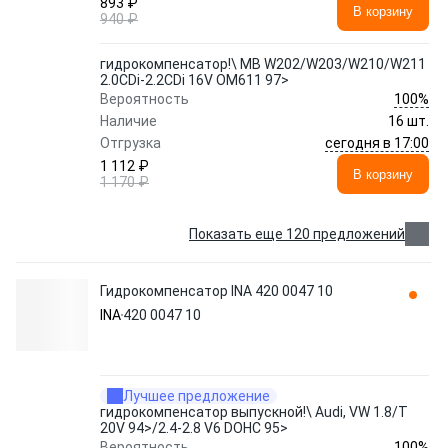
893 ₽
В корзину
940 ₽
гидрокомпенсатор!\ MB W202/W203/W210/W211
2.0CDi-2.2CDi 16V OM611 97>
100%
Вероятность
Наличие
16 шт.
сегодня в 17:00
Отгрузка
1 112 ₽
В корзину
1 170 ₽
Показать еще 120 предложений
Гидрокомпенсатор INA 420 0047 10
INA
420 0047 10
Лучшее предложение
гидрокомпенсатор выпускной!\ Audi, VW 1.8/T
20V 94>/2.4-2.8 V6 DOHC 95>
100%
Вероятность