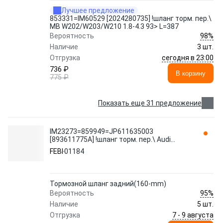
Лучшее предложение
853331=IM60529 [2024280735] !шланг торм. пер.\
MB W202/W203/W210 1.8-4.3 93> L=387
98%
Вероятность
Наличие
3 шт.
сегодня в 23:00
Отгрузка
736 ₽
В корзину
775 ₽
Показать еще 31 предложение
IM23273=859949=JP611635003
[893611775A] !шланг торм. пер.\ Audi
80/90,VW Golf/Passat 80>L=160 01184
FEBI
01184
FEBI
Тормозной шланг задний(160-mm)
95%
Вероятность
Наличие
5 шт.
7 - 9 августа
Отгрузка