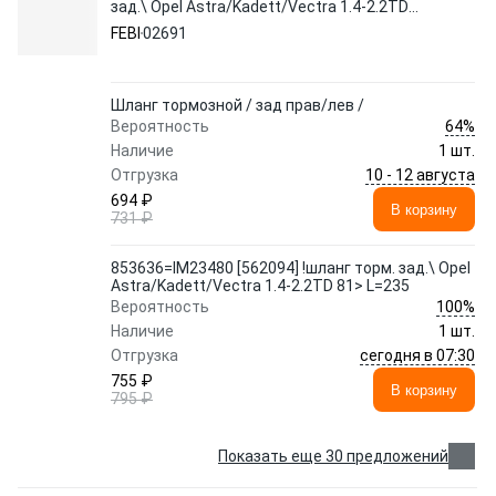
зад.\ Opel Astra/Kadett/Vectra 1.4-2.2TD
81> L=235 02691 FEBI
FEBI
02691
Шланг тормозной / зад прав/лев /
64%
Вероятность
Наличие
1 шт.
10 - 12 августа
Отгрузка
694 ₽
В корзину
731 ₽
853636=IM23480 [562094] !шланг торм. зад.\ Opel
Astra/Kadett/Vectra 1.4-2.2TD 81> L=235
100%
Вероятность
Наличие
1 шт.
сегодня в 07:30
Отгрузка
755 ₽
В корзину
795 ₽
Показать еще 30 предложений