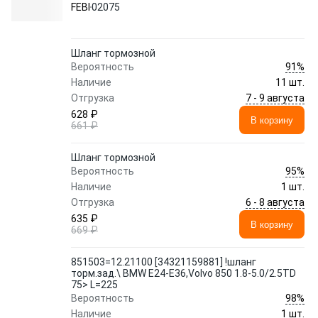
5.0/2.5TD 75> L=225 02075 FEBI
FEBI
02075
Шланг тормозной
91%
Вероятность
Наличие
11 шт.
7 - 9 августа
Отгрузка
628 ₽
В корзину
661 ₽
Шланг тормозной
95%
Вероятность
Наличие
1 шт.
6 - 8 августа
Отгрузка
635 ₽
В корзину
669 ₽
851503=12.21100 [34321159881] !шланг
торм.зад.\ BMW E24-E36,Volvo 850 1.8-5.0/2.5TD
75> L=225
98%
Вероятность
Наличие
1 шт.