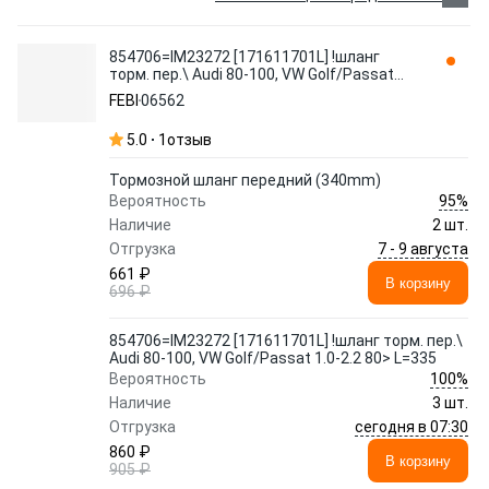
854706=IM23272 [171611701L] !шланг
торм. пер.\ Audi 80-100, VW Golf/Passat
1.0-2.2 80> L=335 06562 FEBI
FEBI
06562
5.0
1
отзыв
Тормозной шланг передний (340mm)
95%
Вероятность
Наличие
2 шт.
7 - 9 августа
Отгрузка
661 ₽
В корзину
696 ₽
854706=IM23272 [171611701L] !шланг торм. пер.\
Audi 80-100, VW Golf/Passat 1.0-2.2 80> L=335
100%
Вероятность
Наличие
3 шт.
сегодня в 07:30
Отгрузка
860 ₽
В корзину
905 ₽