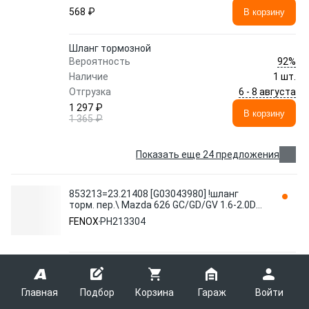
568 ₽
В корзину
Шланг тормозной
92%
Вероятность
Наличие
1 шт.
6 - 8 августа
Отгрузка
1 297 ₽
В корзину
1 365 ₽
Показать еще 24 предложения
853213=23.21408 [G03043980] !шланг
торм. пер.\ Mazda 626 GC/GD/GV 1.6-2.0D
82-92 L=547 PH213304 FENOX
FENOX
PH213304
853213=23.21408 [G03043980] !шланг торм. пер.\
Mazda 626 GC/GD/GV 1.6-2.0D 82-92 L=547
50%
Вероятность
Главная
Подбор
Корзина
Гараж
Войти
Наличие
<10 шт.