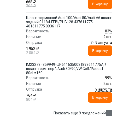
668 ₽
В корзину
703 ₽
Шланг тормозной Audi 100/Audi 80/Audi A6 шланг
задний 01184-FEBI/PHB128 437611775
481611775 8936117
83%
Вероятность
Наличие
2 шт.
7 - 9 августа
Отгрузка
1 952 ₽
В корзину
2 054 ₽
IM23273=859949=JP611635003 [893611775A] !
шланг торм. пер.\ Audi 80/90,VW Golf/Passat
80>L=160
99%
Вероятность
Наличие
2 шт.
9 августа
Отгрузка
764 ₽
В корзину
804 ₽
Показать еще 9 предложений