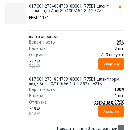
617 001 275=854753 [8D0611775D] !шланг
торм. зад.\ Audi 80/100/A6 1.8-4.2 82>
L=215 01181 FEBI
FEBI
01181
шлангопровод
95%
Вероятность
Наличие
2 шт.
7 - 9 августа
Отгрузка
727 ₽
В корзину
766 ₽
617 001 275=854753 [8D0611775D] !шланг торм.
зад.\ Audi 80/100/A6 1.8-4.2 82> L=215
100%
Вероятность
Наличие
1 шт.
сегодня в 07:30
Отгрузка
798 ₽
В корзину
840 ₽
Показать еще 20 предложений