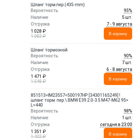
Шланг торм.пер.(435-mm)
95%
Вероятность
Наличие
5 шт.
7 - 9 августа
Отгрузка
1 028 ₽
В корзину
1 082 ₽
Шланг тормозной
90%
Вероятность
Наличие
7 шт.
6 - 8 августа
Отгрузка
1 471 ₽
В корзину
1 548 ₽
851513=IM23557=500197HP [34301165249] !
шланг торм. пер.\ BMW E39 2.0-3.5 M47-M62 95>
L=440
98%
Вероятность
Наличие
1 шт.
сегодня в 23:00
Отгрузка
1 351 ₽
В корзину
1 422 ₽