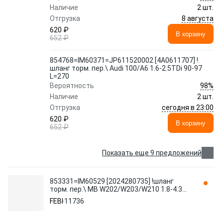
Наличие
2 шт.
8 августа
Отгрузка
620 ₽
В корзину
652 ₽
854768=IM60371=JP611520002 [4A0611707] !
шланг торм. пер.\ Audi 100/A6 1.6-2.5TDi 90-97
L=270
98%
Вероятность
Наличие
2 шт.
сегодня в 23:00
Отгрузка
620 ₽
В корзину
652 ₽
Показать еще 9 предложений
853331=IM60529 [2024280735] !шланг
торм. пер.\ MB W202/W203/W210 1.8-4.3
93> L=387 11736 FEBI
FEBI
11736