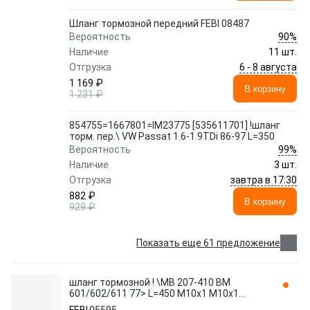
Шланг тормозной передний FEBI 08487
90%
Вероятность
Наличие
11 шт.
6 - 8 августа
Отгрузка
1 169 ₽
В корзину
1 231 ₽
854755=1667801=IM23775 [535611701] !шланг
торм. пер.\ VW Passat 1.6-1.9TDi 86-97 L=350
99%
Вероятность
Наличие
3 шт.
завтра в 17:30
Отгрузка
882 ₽
В корзину
929 ₽
Показать еще 61 предложение
шланг тормозной ! \MB 207-410 BM
601/602/611 77> L=450 M10x1 M10x1
SW14 05595 FEBI