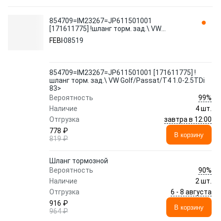
854709=IM23267=JP611501001
[171611775] !шланг торм. зад.\ VW
Golf/Passat/T4 1.0-2.5TDi 83> 08519 FEBI
FEBI
08519
854709=IM23267=JP611501001 [171611775] !
шланг торм. зад.\ VW Golf/Passat/T4 1.0-2.5TDi
83>
99%
Вероятность
Наличие
4 шт.
завтра в 12:00
Отгрузка
778 ₽
В корзину
819 ₽
Шланг тормозной
90%
Вероятность
Наличие
2 шт.
6 - 8 августа
Отгрузка
916 ₽
В корзину
964 ₽