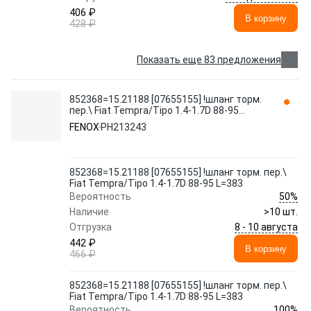
406 ₽
В корзину
428 ₽
Показать еще 83 предложения
852368=15.21188 [07655155] !шланг торм.
пер.\ Fiat Tempra/Tipo 1.4-1.7D 88-95
L=383 PH213243 FENOX
FENOX
PH213243
852368=15.21188 [07655155] !шланг торм. пер.\
Fiat Tempra/Tipo 1.4-1.7D 88-95 L=383
50%
Вероятность
Наличие
>10 шт.
8 - 10 августа
Отгрузка
442 ₽
В корзину
466 ₽
852368=15.21188 [07655155] !шланг торм. пер.\
Fiat Tempra/Tipo 1.4-1.7D 88-95 L=383
100%
Вероятность