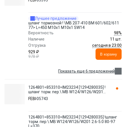
FEBI
05595
Лучшее предложение
шланг тормозной ! \MB 207-410 BM 601/602/611
77> L=450 M10x1 M10x1 SW14
98%
Вероятность
Наличие
11 шт.
сегодня в 23:00
Отгрузка
929 ₽
В корзину
978 ₽
Показать еще 6 предложений
1264801=853310=IM23234 [1294280035] !
шланг торм. пер.\ MB W124/W126/W201
2.6-5.0 80-97 L=370 05743 FEBI
FEBI
05743
1264801=853310=IM23234 [1294280035] !шланг
торм. пер.\ MB W124/W126/W201 2.6-5.0 80-97
L=370