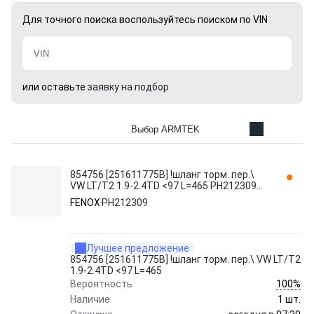
Для точного поиска воспользуйтесь поиском по VIN
или оставьте
заявку на подбор
Выбор ARMTEK
854756 [251611775B] !шланг торм. пер.\
VW LT/T2 1.9-2.4TD <97 L=465 PH212309
FENOX
FENOX
PH212309
Лучшее предложение
854756 [251611775B] !шланг торм. пер.\ VW LT/T2
1.9-2.4TD <97 L=465
100%
Вероятность
Наличие
1 шт.