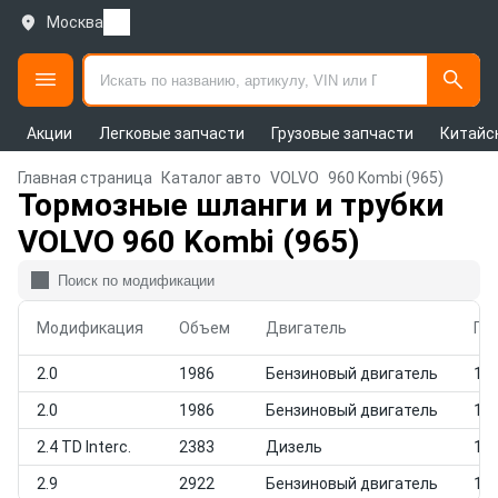
Москва
Акции
Легковые запчасти
Грузовые запчасти
Китайс
Главная страница
Каталог авто
VOLVO
960 Kombi (965)
Тормозные шланги и трубки
VOLVO 960 Kombi (965)
Модификация
Объем
Двигатель
Го
2.0
1986
Бензиновый двигатель
199
2.0
1986
Бензиновый двигатель
199
2.4 TD Interc.
2383
Дизель
199
2.9
2922
Бензиновый двигатель
199