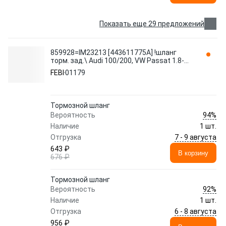
Показать еще 29 предложений
859928=IM23213 [443611775A] !шланг
торм. зад.\ Audi 100/200, VW Passat 1.8-
2.5TD 82-89 L=260 01179 FEBI
FEBI
01179
Тормозной шланг
94%
Вероятность
Наличие
1 шт.
7 - 9 августа
Отгрузка
643 ₽
В корзину
676 ₽
Тормозной шланг
92%
Вероятность
Наличие
1 шт.
6 - 8 августа
Отгрузка
956 ₽