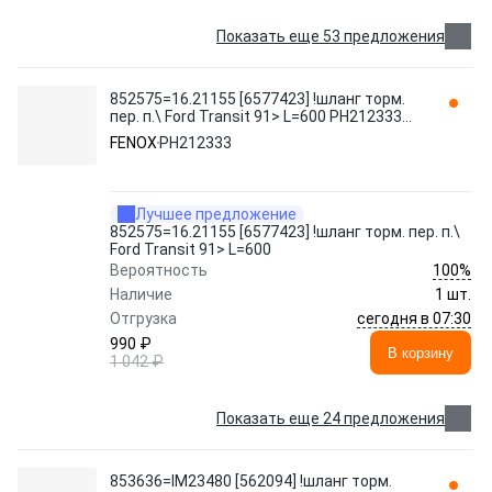
Показать еще 53 предложения
852575=16.21155 [6577423] !шланг торм.
пер. п.\ Ford Transit 91> L=600 PH212333
FENOX
FENOX
PH212333
Лучшее предложение
852575=16.21155 [6577423] !шланг торм. пер. п.\
Ford Transit 91> L=600
100%
Вероятность
Наличие
1 шт.
сегодня в 07:30
Отгрузка
990 ₽
В корзину
1 042 ₽
Показать еще 24 предложения
853636=IM23480 [562094] !шланг торм.