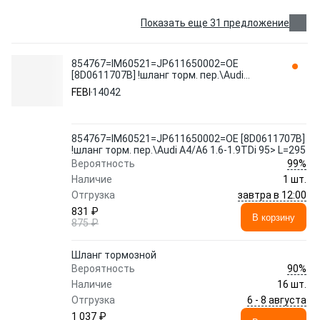
Показать еще 31 предложение
854767=IM60521=JP611650002=OE
[8D0611707B] !шланг торм. пер.\Audi
A4/A6 1.6-1.9TDi 95> L=295 14042 FEBI
FEBI
14042
854767=IM60521=JP611650002=OE [8D0611707B]
!шланг торм. пер.\Audi A4/A6 1.6-1.9TDi 95> L=295
99%
Вероятность
Наличие
1 шт.
завтра в 12:00
Отгрузка
831 ₽
В корзину
875 ₽
Шланг тормозной
90%
Вероятность
Наличие
16 шт.
6 - 8 августа
Отгрузка
1 037 ₽