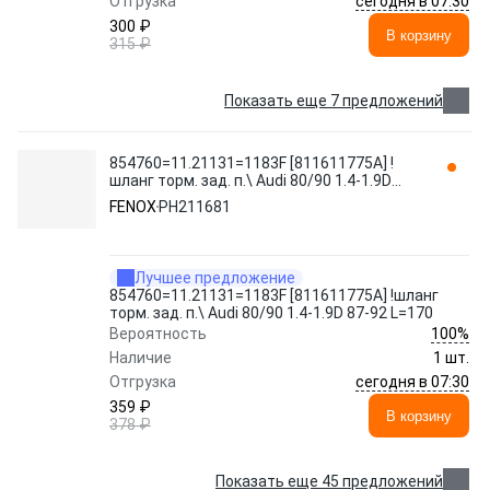
сегодня в 07:30
Отгрузка
300 ₽
В корзину
315 ₽
Показать еще 7 предложений
854760=11.21131=1183F [811611775A] !
шланг торм. зад. п.\ Audi 80/90 1.4-1.9D
87-92 L=170 PH211681 FENOX
FENOX
PH211681
Лучшее предложение
854760=11.21131=1183F [811611775A] !шланг
торм. зад. п.\ Audi 80/90 1.4-1.9D 87-92 L=170
100%
Вероятность
Наличие
1 шт.
сегодня в 07:30
Отгрузка
359 ₽
В корзину
378 ₽
Показать еще 45 предложений