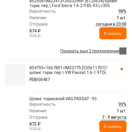
852556=IM23413=300329HP [6125634] !шланг
торм. пер.\ Ford Sierra 1.6-2.9 85-93 L=355
98%
Вероятность
Наличие
1 шт.
сегодня в 23:00
Отгрузка
874 ₽
В корзину
920 ₽
Показать еще 2 предложения
854755=1667801=IM23775 [535611701] !
шланг торм. пер.\ VW Passat 1.6-1.9TDi
86-97 L=350 08487 FEBI
FEBI
08487
Шланг тормозной VAG PASSAT -93
95%
Вероятность
Наличие
1 шт.
7 - 9 августа
Отгрузка
872 ₽
В корзину
918 ₽