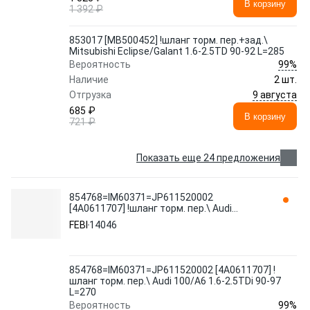
В корзину
1 392 ₽
853017 [MB500452] !шланг торм. пер.+зад.\
Mitsubishi Eclipse/Galant 1.6-2.5TD 90-92 L=285
99%
Вероятность
Наличие
2 шт.
9 августа
Отгрузка
685 ₽
В корзину
721 ₽
Показать еще 24 предложения
854768=IM60371=JP611520002
[4A0611707] !шланг торм. пер.\ Audi
100/A6 1.6-2.5TDi 90-97 L=270 14046 FEBI
FEBI
14046
854768=IM60371=JP611520002 [4A0611707] !
шланг торм. пер.\ Audi 100/A6 1.6-2.5TDi 90-97
L=270
99%
Вероятность