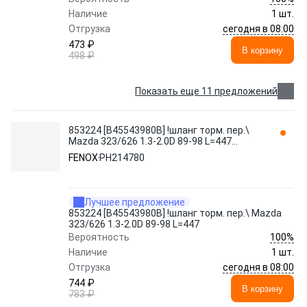
Наличие
1 шт.
сегодня в 08:00
Отгрузка
473 ₽
В корзину
498 ₽
Показать еще 11 предложений
853224 [B45543980B] !шланг торм. пер.\
Mazda 323/626 1.3-2.0D 89-98 L=447
PH214780 FENOX
FENOX
PH214780
Лучшее предложение
853224 [B45543980B] !шланг торм. пер.\ Mazda
323/626 1.3-2.0D 89-98 L=447
100%
Вероятность
Наличие
1 шт.
сегодня в 08:00
Отгрузка
744 ₽
В корзину
783 ₽