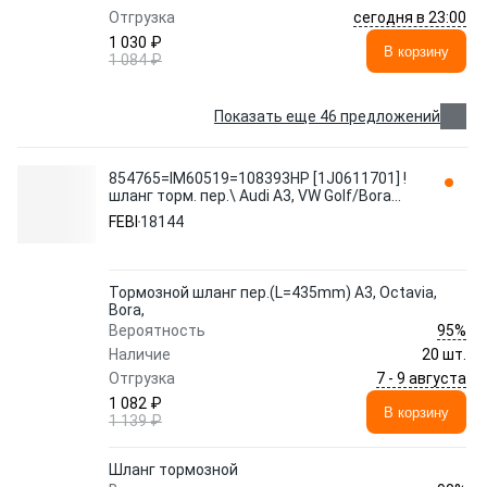
сегодня в 23:00
Отгрузка
1 030 ₽
В корзину
1 084 ₽
Показать еще 46 предложений
854765=IM60519=108393HP [1J0611701] !
шланг торм. пер.\ Audi A3, VW Golf/Bora
1.4-1.9TDi 96> 18144 FEBI
FEBI
18144
Тормозной шланг пер.(L=435mm) A3, Octavia,
Bora,
95%
Вероятность
Наличие
20 шт.
7 - 9 августа
Отгрузка
1 082 ₽
В корзину
1 139 ₽
Шланг тормозной