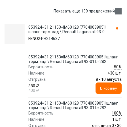
Показать еще 139 предложений
853924=31.21153=IM60128 [7704003905] !
шланг торм. зад.\ Renault Laguna all 93-01
L=282 PH214637 FENOX
FENOX
PH214637
853924=31.21153=IM60128 [7704003905] !шланг
торм. зад.\ Renault Laguna all 93-01 L=282
50%
Вероятность
Наличие
>30 шт.
8 - 10 августа
Отгрузка
380 ₽
В корзину
400 ₽
853924=31.21153=IM60128 [7704003905] !шланг
торм. зад.\ Renault Laguna all 93-01 L=282
100%
Вероятность
Наличие
1 шт.
сегодня в 07:30
Отгрузка