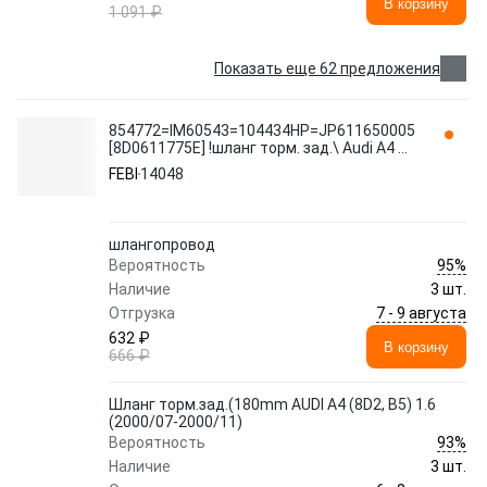
В корзину
1 091 ₽
Показать еще 62 предложения
854772=IM60543=104434HP=JP611650005
[8D0611775E] !шланг торм. зад.\ Audi A4 all
95> L=180 14048 FEBI
FEBI
14048
шлангопровод
95%
Вероятность
Наличие
3 шт.
7 - 9 августа
Отгрузка
632 ₽
В корзину
666 ₽
Шланг торм.зад.(180mm AUDI A4 (8D2, B5) 1.6
(2000/07-2000/11)
93%
Вероятность
Наличие
3 шт.