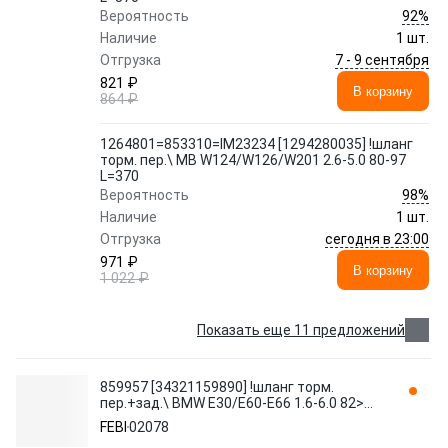
92%
Вероятность
Наличие
1 шт.
7 - 9 сентября
Отгрузка
821 ₽
В корзину
864 ₽
1264801=853310=IM23234 [1294280035] !шланг
торм. пер.\ MB W124/W126/W201 2.6-5.0 80-97
L=370
98%
Вероятность
Наличие
1 шт.
сегодня в 23:00
Отгрузка
971 ₽
В корзину
1 022 ₽
Показать еще 11 предложений
859957 [34321159890] !шланг торм.
пер.+зад.\ BMW E30/E60-E66 1.6-6.0 82>
L=327 02078 FEBI
FEBI
02078