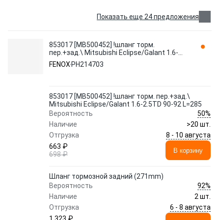
Показать еще 24 предложения
853017 [MB500452] !шланг торм.
пер.+зад.\ Mitsubishi Eclipse/Galant 1.6-
2.5TD 90-92 L=285 PH214703 FENOX
FENOX
PH214703
853017 [MB500452] !шланг торм. пер.+зад.\
Mitsubishi Eclipse/Galant 1.6-2.5TD 90-92 L=285
50%
Вероятность
Наличие
>20 шт.
8 - 10 августа
Отгрузка
663 ₽
В корзину
698 ₽
Шланг тормозной задний (271mm)
92%
Вероятность
Наличие
2 шт.
6 - 8 августа
Отгрузка
1 323 ₽