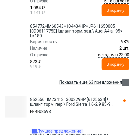
6 - 8 августа
Отгрузка
1 084 ₽
В корзину
1 141 ₽
854772=IM60543=104434HP=JP611650005
[8D0611775E] !шланг торм. зад.\ Audi A4 all 95>
L=180
98%
Вероятность
Наличие
2 шт.
сегодня в 23:00
Отгрузка
873 ₽
В корзину
919 ₽
Показать еще 63 предложения
852556=IM23413=300329HP [6125634] !
шланг торм. пер.\ Ford Sierra 1.6-2.9 85-93
L=355 08598 FEBI
FEBI
08598
Лучшее предложение