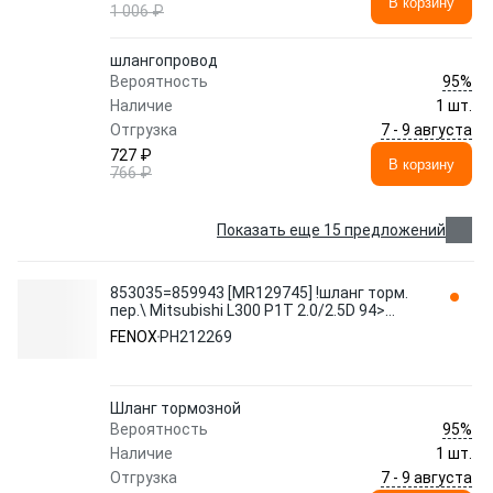
В корзину
1 006 ₽
шлангопровод
95%
Вероятность
Наличие
1 шт.
7 - 9 августа
Отгрузка
727 ₽
В корзину
766 ₽
Показать еще 15 предложений
853035=859943 [MR129745] !шланг торм.
пер.\ Mitsubishi L300 P1T 2.0/2.5D 94>
внешн. PH212269 FENOX
FENOX
PH212269
Шланг тормозной
95%
Вероятность
Наличие
1 шт.
7 - 9 августа
Отгрузка