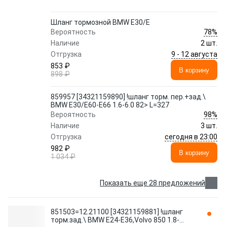
Шланг тормозной BMW E30/E
78%
Вероятность
Наличие
2 шт.
9 - 12 августа
Отгрузка
853 ₽
В корзину
898 ₽
859957 [34321159890] !шланг торм. пер.+зад.\
BMW E30/E60-E66 1.6-6.0 82> L=327
98%
Вероятность
Наличие
3 шт.
сегодня в 23:00
Отгрузка
982 ₽
В корзину
1 034 ₽
Показать еще 28 предложений
851503=12.21100 [34321159881] !шланг
торм.зад.\ BMW E24-E36,Volvo 850 1.8-