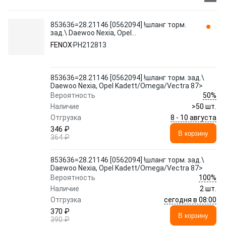
853636=28.21146 [0562094] !шланг торм.
зад.\ Daewoo Nexia, Opel
Kadett/Omega/Vectra 87> PH212813
FENOX
PH212813
FENOX
853636=28.21146 [0562094] !шланг торм. зад.\
Daewoo Nexia, Opel Kadett/Omega/Vectra 87>
50%
Вероятность
Наличие
>50 шт.
8 - 10 августа
Отгрузка
346 ₽
В корзину
364 ₽
853636=28.21146 [0562094] !шланг торм. зад.\
Daewoo Nexia, Opel Kadett/Omega/Vectra 87>
100%
Вероятность
Наличие
2 шт.
сегодня в 08:00
Отгрузка
370 ₽
В корзину
390 ₽