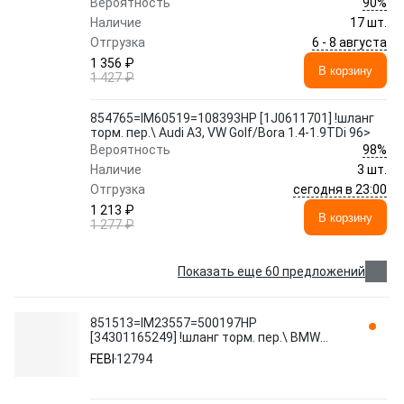
90%
Вероятность
Наличие
17 шт.
6 - 8 августа
Отгрузка
1 356 ₽
В корзину
1 427 ₽
854765=IM60519=108393HP [1J0611701] !шланг
торм. пер.\ Audi A3, VW Golf/Bora 1.4-1.9TDi 96>
98%
Вероятность
Наличие
3 шт.
сегодня в 23:00
Отгрузка
1 213 ₽
В корзину
1 277 ₽
Показать еще 60 предложений
851513=IM23557=500197HP
[34301165249] !шланг торм. пер.\ BMW
E39 2.0-3.5 M47-M62 95> L=440 12794 FEBI
FEBI
12794