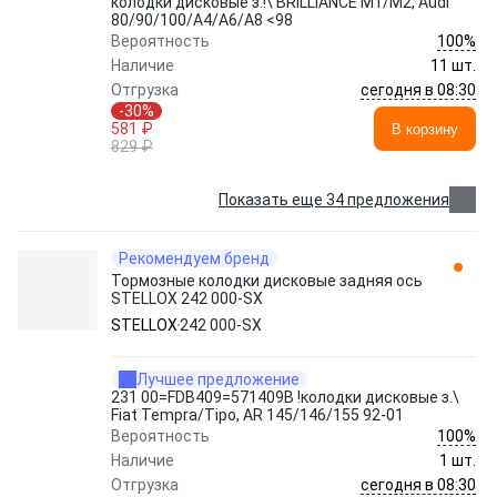
колодки дисковые з.!\ BRILLIANCE M1/M2, Audi
80/90/100/A4/A6/A8 <98
100%
Вероятность
Наличие
11 шт.
сегодня в 08:30
Отгрузка
-30%
581 ₽
В корзину
829 ₽
Показать еще 34 предложения
Рекомендуем бренд
Тормозные колодки дисковые задняя ось
STELLOX 242 000-SX
STELLOX
242 000-SX
Лучшее предложение
231 00=FDB409=571409B !колодки дисковые з.\
Fiat Tempra/Tipo, AR 145/146/155 92-01
100%
Вероятность
Наличие
1 шт.
сегодня в 08:30
Отгрузка