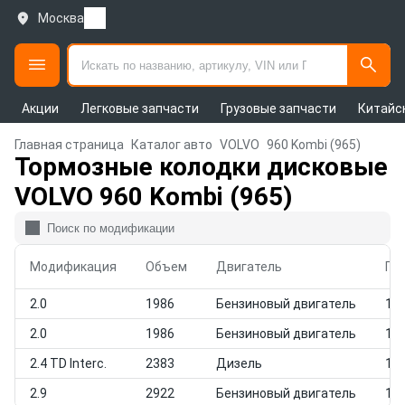
Москва
Акции
Легковые запчасти
Грузовые запчасти
Китайс
Главная страница
Каталог авто
VOLVO
960 Kombi (965)
Тормозные колодки дисковые
VOLVO 960 Kombi (965)
Модификация
Объем
Двигатель
Го
2.0
1986
Бензиновый двигатель
199
2.0
1986
Бензиновый двигатель
199
2.4 TD Interc.
2383
Дизель
199
2.9
2922
Бензиновый двигатель
199