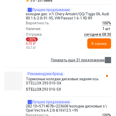
5.0
2
отзыва
Лучшее предложение
колодки дис. п.!\ Chery Amulet/QQ/Tiggo 06, Audi
80 1.6-2.0i 91-95, VW Passat 1.6-1.9D 89
100%
Вероятность
Наличие
1 шт.
сегодня в 08:30
Отгрузка
-30%
670 ₽
В корзину
957 ₽
Показать еще 31 предложение
Рекомендуем бренд
Тормозные колодки дисковые задняя ось
STELLOX 293 010-SX
STELLOX
293 010-SX
Лучшее предложение
282 10=571407B=223608 !колодки дисковые з.\
Opel Vectra A 2.0i &16V/2.5 <95
100%
Вероятность