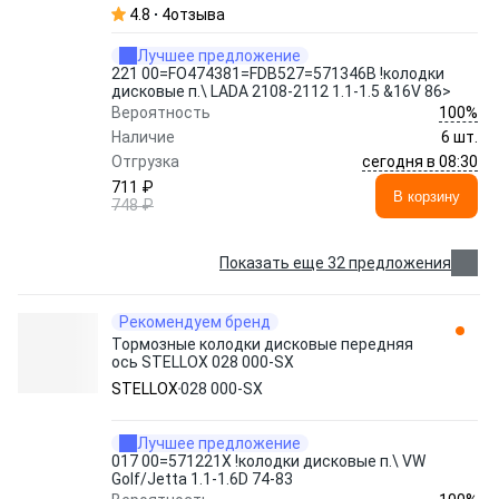
4.8
4
отзыва
Лучшее предложение
221 00=FO474381=FDB527=571346B !колодки
дисковые п.\ LADA 2108-2112 1.1-1.5 &16V 86>
100%
Вероятность
Наличие
6 шт.
сегодня в 08:30
Отгрузка
711 ₽
В корзину
748 ₽
Показать еще 32 предложения
Рекомендуем бренд
Тормозные колодки дисковые передняя
ось STELLOX 028 000-SX
STELLOX
028 000-SX
Лучшее предложение
017 00=571221X !колодки дисковые п.\ VW
Golf/Jetta 1.1-1.6D 74-83