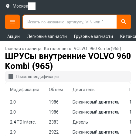
Москва
Акции
Легковые запчасти
Грузовые запчасти
Китайс
Главная страница
Каталог авто
VOLVO
960 Kombi (965)
ШРУСы внутренние VOLVO 960
Kombi (965)
Модификация
Объем
Двигатель
Го
2.0
1986
Бензиновый двигатель
199
2.0
1986
Бензиновый двигатель
199
2.4 TD Interc.
2383
Дизель
199
2.9
2922
Бензиновый двигатель
199