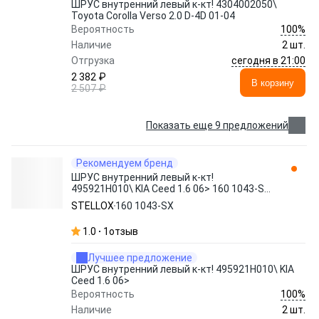
ШРУС внутренний левый к-кт! 4304002050\
Toyota Corolla Verso 2.0 D-4D 01-04
100%
Вероятность
Наличие
2 шт.
сегодня в 21:00
Отгрузка
2 382 ₽
В корзину
2 507 ₽
Показать еще 9 предложений
Рекомендуем бренд
ШРУС внутренний левый к-кт!
495921H010\ KIA Ceed 1.6 06> 160 1043-SX
STELLOX
STELLOX
160 1043-SX
1.0
1
отзыв
Лучшее предложение
ШРУС внутренний левый к-кт! 495921H010\ KIA
Ceed 1.6 06>
100%
Вероятность
Наличие
2 шт.