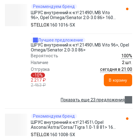
Рекомендуем бренд
ШРУС внутренний к-кт! 21490\ MB Vito
96>, Opel Omega/Senator 2.0-3.0 86> 160
1016-SX STELLOX
STELLOX
160 1016-SX
Лучшее предложение
ШРУС внутренний к-кт! 21490\ MB Vito 96>, Opel
Omega/Senator 2.0-3.0 86>
100%
Вероятность
Наличие
2 шт.
сегодня в 21:00
Отгрузка
-10%
2 217 ₽
В корзину
2 463 ₽
Показать еще 23 предложения
Рекомендуем бренд
ШРУС внутренний к-кт! 21451\ Opel
Ascona/Astra/Corsa/Tigra 1.0-1.8 81> 160
1008-SX STELLOX
STELLOX
160 1008-SX