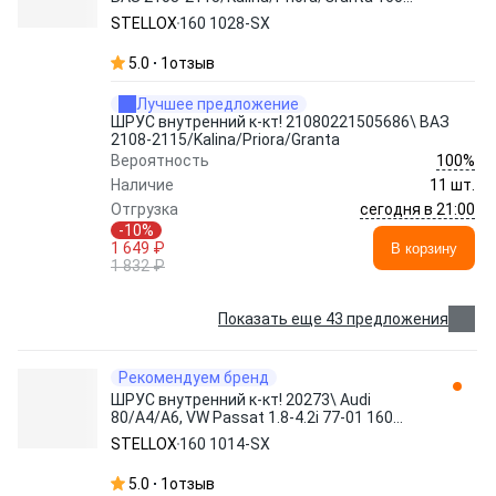
1028-SX STELLOX
STELLOX
160 1028-SX
5.0
1
отзыв
Лучшее предложение
ШРУС внутренний к-кт! 21080221505686\ ВАЗ
2108-2115/Kalina/Priora/Granta
100%
Вероятность
Наличие
11 шт.
сегодня в 21:00
Отгрузка
-10%
1 649 ₽
В корзину
1 832 ₽
Показать еще 43 предложения
Рекомендуем бренд
ШРУС внутренний к-кт! 20273\ Audi
80/A4/A6, VW Passat 1.8-4.2i 77-01 160
1014-SX STELLOX
STELLOX
160 1014-SX
5.0
1
отзыв