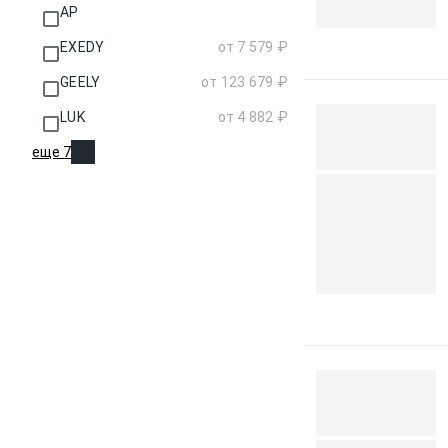
AP
EXEDY
от 7 579 ₽
GEELY
от 123 679 ₽
LUK
от 4 882 ₽
еще 7