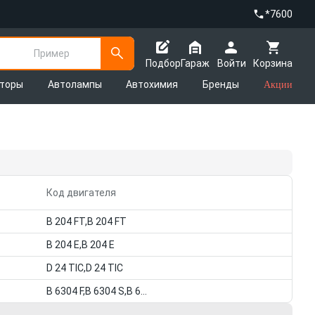
*7600
Пример
Подбор
Гараж
Войти
Корзина
яторы
Автолампы
Автохимия
Бренды
Акции
Код двигателя
B 204 FT,B 204 FT
B 204 E,B 204 E
D 24 TIC,D 24 TIC
B 6304 F,B 6304 S,B 6304 F,B 6304 S