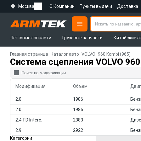
Москва
О Компании
Пункты выдачи
Доставка
Легковые запчасти
Грузовые запчасти
Китайские а
Главная страница
Каталог авто
VOLVO
960 Kombi (965)
Система сцепления VOLVO 960 
Модификация
Объем
Двиг
2.0
1986
2.0
1986
2.4 TD Interc.
2383
Диз
2.9
2922
Категории