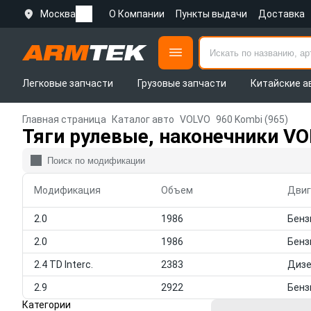
Москва
О Компании
Пункты выдачи
Доставка
Легковые запчасти
Грузовые запчасти
Китайские а
Главная страница
Каталог авто
VOLVO
960 Kombi (965)
Тяги рулевые, наконечники VO
Модификация
Объем
Двиг
2.0
1986
2.0
1986
2.4 TD Interc.
2383
Диз
2.9
2922
Категории