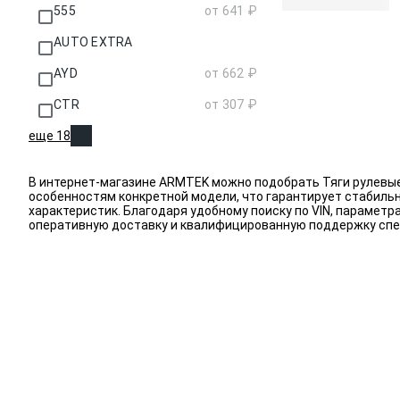
555
от 641 ₽
AUTO EXTRA
AYD
от 662 ₽
CTR
от 307 ₽
еще 18
В интернет-магазине ARMTEK можно подобрать Тяги рулевые,
особенностям конкретной модели, что гарантирует стабиль
характеристик. Благодаря удобному поиску по VIN, парамет
оперативную доставку и квалифицированную поддержку спец