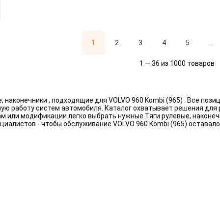
1
2
3
4
5
...
1 — 36 из 1000 товаров
 наконечники , подходящие для VOLVO 960 Kombi (965) . Все поз
ную работу систем автомобиля. Каталог охватывает решения для
рам или модификации легко выбрать нужные Тяги рулевые, наконе
иалистов - чтобы обслуживание VOLVO 960 Kombi (965) оставал