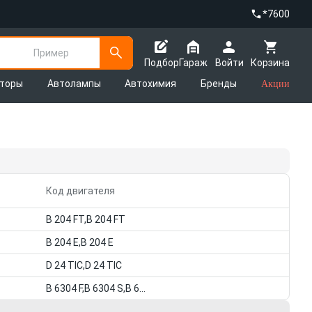
*7600
Пример
Подбор
Гараж
Войти
Корзина
яторы
Автолампы
Автохимия
Бренды
Акции
Код двигателя
B 204 FT,B 204 FT
B 204 E,B 204 E
D 24 TIC,D 24 TIC
B 6304 F,B 6304 S,B 6304 F,B 6304 S