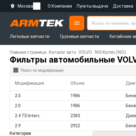
Москва
О Компании
Пункты выдачи
Доставка
Легковые запчасти
Грузовые запчасти
Китайские а
Главная страница
Каталог авто
VOLVO
960 Kombi (965)
Фильтры автомобильные VOLVO
Модификация
Объем
Двиг
2.0
1986
2.0
1986
2.4 TD Interc.
2383
Диз
2.9
2922
Категории