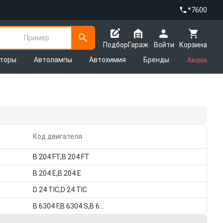
*7600
Пример
Подбор
Гараж
Войти
Корзина
яторы
Автолампы
Автохимия
Бренды
Акции
Код двигателя
B 204 FT,B 204 FT
B 204 E,B 204 E
D 24 TIC,D 24 TIC
B 6304 F,B 6304 S,B 6304 F,B 6304 S