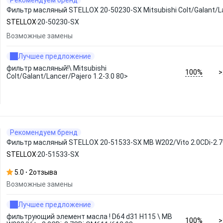
Рекомендуем бренд
Фильтр масляный STELLOX 20-50230-SX Mitsubishi Colt/Galant/Lan
STELLOX
20-50230-SX
Возможные замены
Лучшее предложение
фильтр масляный!\ Mitsubishi
100%
>
Colt/Galant/Lancer/Pajero 1.2-3.0 80>
Рекомендуем бренд
Фильтр масляный STELLOX 20-51533-SX MB W202/Vito 2.0CDi-2.
STELLOX
20-51533-SX
5.0
2
отзыва
Возможные замены
Лучшее предложение
фильтрующий элемент масла ! D64 d31 H115 \ MB
100%
>