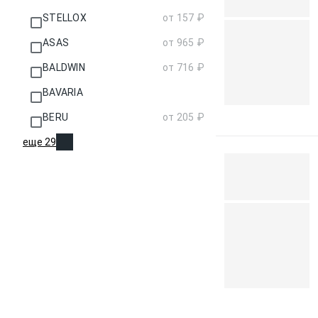
STELLOX
от 157 ₽
ASAS
от 965 ₽
BALDWIN
от 716 ₽
BAVARIA
BERU
от 205 ₽
еще 29