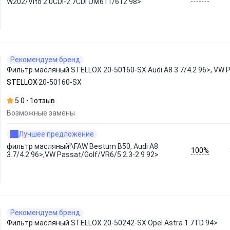
W202/Vito 2.0CDi-2.7CDi OM611/612 98>
Рекомендуем бренд
Фильтр масляный STELLOX 20-50160-SX Audi A8 3.7/4.2 96>, VW P
STELLOX
20-50160-SX
5.0
1
отзыв
Возможные замены
Лучшее предложение
фильтр масляный!\FAW Besturn B50, Audi A8
100%
3.7/4.2 96>,VW Passat/Golf/VR6/5 2.3-2.9 92>
Рекомендуем бренд
Фильтр масляный STELLOX 20-50242-SX Opel Astra 1.7TD 94>