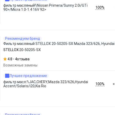
фильтр масляный!\Nissan Primera/Sunny 2.0i/GTi
100%
90>/Micra 1.0-1.4 16V 92>
Рекомендуем бренд
Фильтр масляный STELLOX 20-50205-SX Mazda 323/626, Hyundai Acc
STELLOX
20-50205-SX
4.8
4
отзыва
Возможные замены
Лучшее предложение
фильтр масл.!\JAC,CHERY,Mazda 323/626,Hyundai
100%
>
Accent/Solaris/i20,Kia Rio