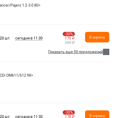
cer/Pajero 1.2-3.0 80>
-30%
В корзину
сегодня в 11:30
20
шт.
175 ₽
250 ₽
Показать еще 50 предложений
7CDi OM611/612 98>
-30%
В корзину
сегодня в 11:30
20
шт.
178 ₽