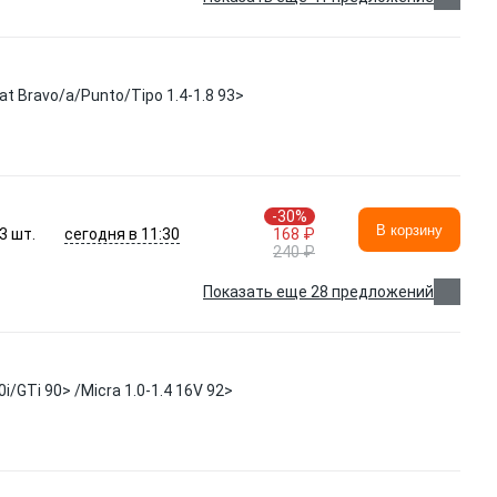
t Bravo/a/Punto/Tipo 1.4-1.8 93>
-30%
В корзину
сегодня в 11:30
3
шт.
168 ₽
240 ₽
Показать еще 28 предложений
GTi 90> /Micra 1.0-1.4 16V 92>