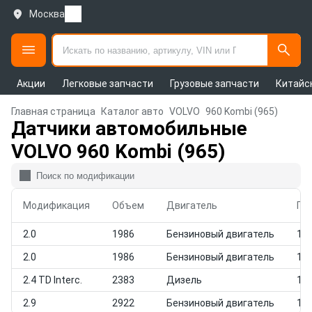
Москва
Акции
Легковые запчасти
Грузовые запчасти
Китайс
Главная страница
Каталог авто
VOLVO
960 Kombi (965)
Датчики автомобильные
VOLVO 960 Kombi (965)
Модификация
Объем
Двигатель
Го
2.0
1986
Бензиновый двигатель
199
2.0
1986
Бензиновый двигатель
199
2.4 TD Interc.
2383
Дизель
199
2.9
2922
Бензиновый двигатель
199