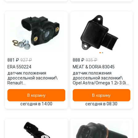
881 ₽
927 ₽
888 ₽
935 ₽
ERA
·
550224
MEAT & DORIA
·
83045
датчик положения
датчик положения
дроссельной заслонки!\
дроссельной заслонки!\
Renault
Opel Astra/Omega 1.2i-3.0i
Clio/Kangoo/Megane 1.4-1.6i
98> 83045 MEAT & DORIA
96> 550224 ERA
В корзину
В корзину
сегодня в 14:00
сегодня в 08:30