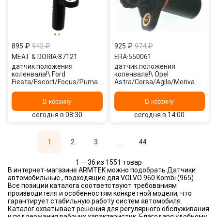
895 ₽
942 ₽
925 ₽
974 ₽
MEAT & DORIA
·
87121
ERA
·
550061
датчик положения
датчик положения
коленвала!\ Ford
коленвала!\ Opel
Fiesta/Escort/Focus/Puma/Transit
Astra/Corsa/Agila/Meriva
1.3i-2.4i 92> 87121 MEAT &
1.0-1.4 96> 550061 ERA
DORIA
В корзину
В корзину
сегодня в 08:30
сегодня в 14:00
1
2
3
...
44
1 — 36 из 1551 товар
В интернет-магазине ARMTEK можно подобрать Датчики
автомобильные , подходящие для VOLVO 960 Kombi (965) .
Все позиции каталога соответствуют требованиям
производителя и особенностям конкретной модели, что
гарантирует стабильную работу систем автомобиля.
Каталог охватывает решения для регулярного обслуживания
и поддержания рабочих характеристик. Благодаря удобному