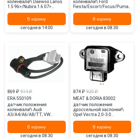
коленвала!\ Daewoo Lanos
коленвала!\ Ford
1.5 96>/Nubira 1.6 07>
Fiesta/Escort/Focus/Puma/Tran
550170 ERA
1.3i-2.4i 92> 550037 ERA
В корзину
В корзину
сегодня в 14:00
сегодня в 08:30
869 ₽
914 ₽
874 ₽
920 ₽
ERA
·
550109
MEAT & DORIA
·
83002
датчик положения
датчик положения
коленвала!\ Audi
дроссельной заслонки!\
A3/A4/A6/A8/TT, VW
Opel Vectra 2.0-3.0
Golf/Passat 1.6i-2.8i 96>
94>,Toyota Corolla 1.4i 97>
550109 ERA
83002 MEAT & DORIA
В корзину
В корзину
сегодня в 08:30
сегодня в 08:30