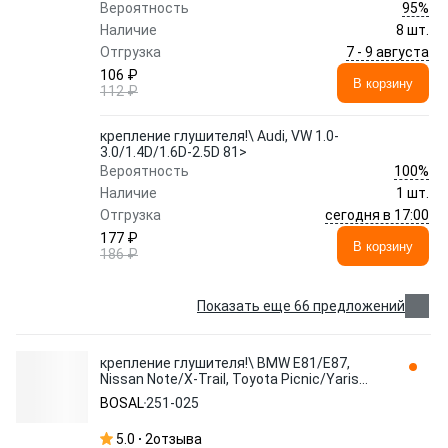
95%
Вероятность
Наличие
8 шт.
7 - 9 августа
Отгрузка
106 ₽
В корзину
112 ₽
крепление глушителя!\ Audi, VW 1.0-
3.0/1.4D/1.6D-2.5D 81>
100%
Вероятность
Наличие
1 шт.
сегодня в 17:00
Отгрузка
177 ₽
В корзину
186 ₽
Показать еще 66 предложений
крепление глушителя!\ BMW E81/E87,
Nissan Note/X-Trail, Toyota Picnic/Yaris
96> 251-025 BOSAL
BOSAL
251-025
5.0
2
отзыва