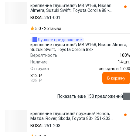
крепление глушителя!\ MB W168, Nissan
Almera, Suzuki Swift, Toyota Corolla 88>
251-001 BOSAL
BOSAL
251-001
5.0
2
отзыва
Лучшее предложение
крепление глушителя!\ MB W168, Nissan Almera,
Suzuki Swift, Toyota Corolla 88>
100%
Вероятность
Наличие
14 шт.
сегодня в 17:00
Отгрузка
312 ₽
В корзину
328 ₽
Показать еще 150 предложений
крепление глушителя! пружина\ Honda,
Mazda, Rover, Skoda,Toyota 83> 251-203
BOSAL
BOSAL
251-203