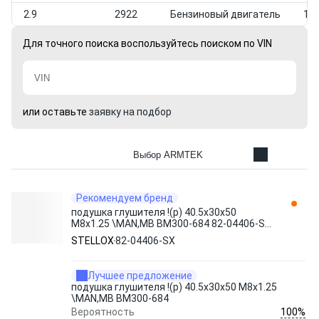
2.9
2922
Бензиновый двигатель
199
Для точного поиска воспользуйтесь поиском по VIN
или оставьте
заявку на подбор
Выбор ARMTEK
Рекомендуем бренд
подушка глушителя !(р) 40.5x30x50
M8x1.25 \MAN,MB BM300-684 82-04406-SX
STELLOX
STELLOX
82-04406-SX
Лучшее предложение
подушка глушителя !(р) 40.5x30x50 M8x1.25
\MAN,MB BM300-684
100%
Вероятность