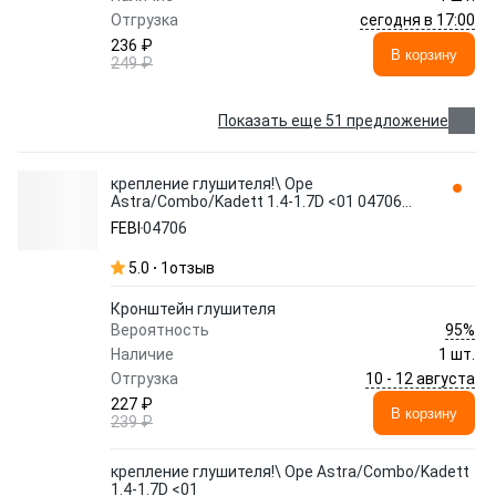
сегодня в 17:00
Отгрузка
236 ₽
В корзину
249 ₽
Показать еще 51 предложение
крепление глушителя!\ Ope
Astra/Combo/Kadett 1.4-1.7D <01 04706
FEBI
FEBI
04706
5.0
1
отзыв
Кронштейн глушителя
95%
Вероятность
Наличие
1 шт.
10 - 12 августа
Отгрузка
227 ₽
В корзину
239 ₽
крепление глушителя!\ Ope Astra/Combo/Kadett
1.4-1.7D <01