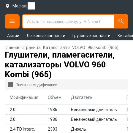
Москва
Акции
Легковые запчасти
Грузовые запчасти
Китайс
Главная страница
Каталог авто
VOLVO
960 Kombi (965)
Глушители, пламегасители,
катализаторы VOLVO 960
Kombi (965)
Модификация
Объем
Двигатель
Го
2.0
1986
Бензиновый двигатель
199
2.0
1986
Бензиновый двигатель
199
2.4 TD Interc.
2383
Дизель
199