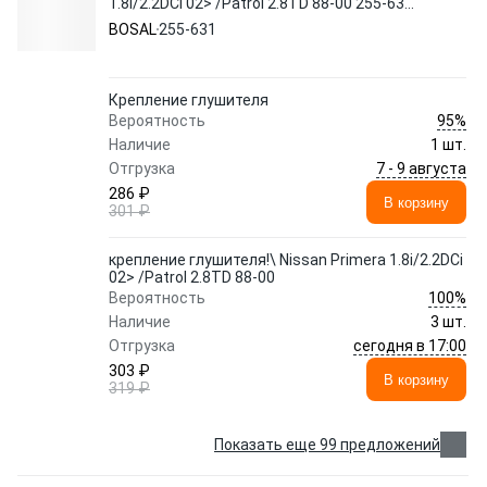
1.8i/2.2DCi 02> /Patrol 2.8TD 88-00 255-631
BOSAL
BOSAL
255-631
Крепление глушителя
95%
Вероятность
Наличие
1 шт.
7 - 9 августа
Отгрузка
286 ₽
В корзину
301 ₽
крепление глушителя!\ Nissan Primera 1.8i/2.2DCi
02> /Patrol 2.8TD 88-00
100%
Вероятность
Наличие
3 шт.
сегодня в 17:00
Отгрузка
303 ₽
В корзину
319 ₽
Показать еще 99 предложений