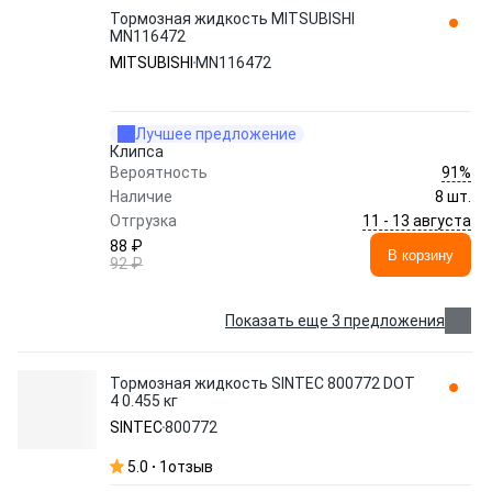
Тормозная жидкость MITSUBISHI
MN116472
MITSUBISHI
MN116472
Лучшее предложение
Клипса
91%
Вероятность
Наличие
8 шт.
11 - 13 августа
Отгрузка
88 ₽
В корзину
92 ₽
Показать еще 3 предложения
Тормозная жидкость SINTEC 800772 DOT
4 0.455 кг
SINTEC
800772
5.0
1
отзыв