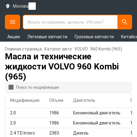
Москва
Акции
Легковые запчасти
Грузовые запчасти
Китайс
Главная страница
Каталог авто
VOLVO
960 Kombi (965)
Масла и технические
жидкости VOLVO 960 Kombi
(965)
Модификация
Объем
Двигатель
Го
2.0
1986
Бензиновый двигатель
199
2.0
1986
Бензиновый двигатель
199
2.4 TD Interc.
2383
Дизель
199