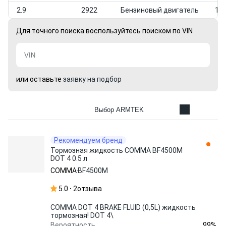
2.9
2922
Бензиновый двигатель
199
Для точного поиска воспользуйтесь поиском по VIN
или оставьте
заявку на подбор
Выбор ARMTEK
Рекомендуем бренд
Тормозная жидкость COMMA BF4500M
DOT 4 0.5 л
COMMA
BF4500M
5.0
2
отзыва
COMMA DOT 4 BRAKE FLUID (0,5L) жидкость
тормозная! DOT 4\
99%
Вероятность