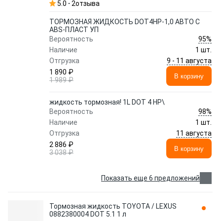
5.0
2
отзыва
ТОРМОЗНАЯ ЖИДКОСТЬ DOT4HP-1,0 АВТО С
ABS-ПЛАСТ УП
95%
Вероятность
Наличие
1 шт.
9 - 11 августа
Отгрузка
1 890 ₽
В корзину
1 989 ₽
жидкость тормозная! 1L DOT 4 HP\
98%
Вероятность
Наличие
1 шт.
11 августа
Отгрузка
2 886 ₽
В корзину
3 038 ₽
Показать еще 6 предложений
Тормозная жидкость TOYOTA / LEXUS
0882380004 DOT 5.1 1 л