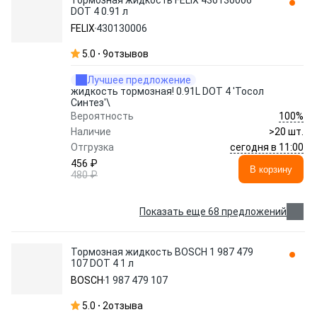
Тормозная жидкость FELIX 430130006
DOT 4 0.91 л
FELIX
430130006
5.0
9
отзывов
Лучшее предложение
жидкость тормозная! 0.91L DOT 4 'Тосол
Синтез'\
100%
Вероятность
Наличие
>20 шт.
сегодня в 11:00
Отгрузка
456 ₽
В корзину
480 ₽
Показать еще 68 предложений
Тормозная жидкость BOSCH 1 987 479
107 DOT 4 1 л
BOSCH
1 987 479 107
5.0
2
отзыва