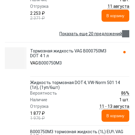
11 августа
Отгрузка
2 253 ₽
В корзину
2 371 ₽
Показать еще 20 предложений
Тормозная жидкость VAG B000750M3
DOT 4 1 л
VAG
B000750M3
Жидкость тормозная DOT4, VW-Norm 501 14
(1л), (1уп/6шт)
86%
Вероятность
Наличие
1 шт.
11 - 13 августа
Отгрузка
1 877 ₽
В корзину
1 976 ₽
B000750M3 тормозная жидкость (1L) EU!\ VAG