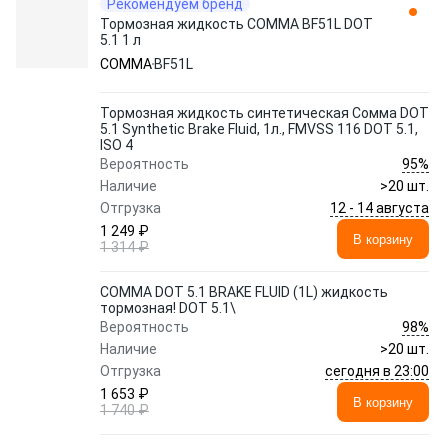
Рекомендуем бренд
Тормозная жидкость COMMA BF51L DOT
5.1 1 л
COMMA
BF51L
Тормозная жидкость синтетическая Сомма DOT
5.1 Synthetic Brake Fluid, 1л., FMVSS 116 DOT 5.1,
ISO 4
95%
Вероятность
Наличие
>20 шт.
12 - 14 августа
Отгрузка
1 249 ₽
В корзину
1 314 ₽
COMMA DOT 5.1 BRAKE FLUID (1L) жидкость
тормозная! DOT 5.1\
98%
Вероятность
Наличие
>20 шт.
сегодня в 23:00
Отгрузка
1 653 ₽
В корзину
1 740 ₽