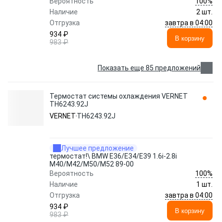
100%
Вероятность
Наличие
2 шт.
завтра в 04:00
Отгрузка
934 ₽
В корзину
983 ₽
Показать еще 85 предложений
Термостат системы охлаждения VERNET
TH6243.92J
VERNET
TH6243.92J
Лучшее предложение
термостат!\ BMW E36/E34/E39 1.6i-2.8i
M40/M42/M50/M52 89-00
100%
Вероятность
Наличие
1 шт.
завтра в 04:00
Отгрузка
934 ₽
В корзину
983 ₽