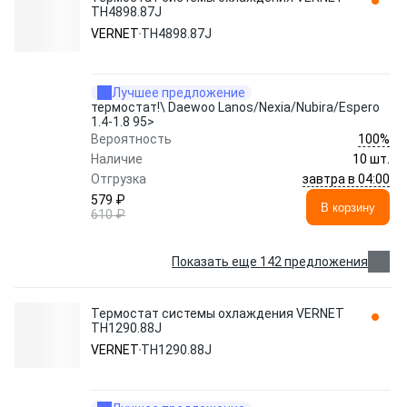
TH4898.87J
VERNET
TH4898.87J
Лучшее предложение
термостат!\ Daewoo Lanos/Nexia/Nubira/Espero
1.4-1.8 95>
100%
Вероятность
Наличие
10 шт.
завтра в 04:00
Отгрузка
579 ₽
В корзину
610 ₽
Показать еще 142 предложения
Термостат системы охлаждения VERNET
TH1290.88J
VERNET
TH1290.88J