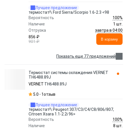
Лучшее предложение
термостат!\ Ford Sierra/Scorpio 1.6-2.3 <98
100%
Вероятность
Наличие
1 шт.
завтра в 04:00
Отгрузка
856 ₽
В корзину
901 ₽
Показать еще 77 предложений
Термостат системы охлаждения VERNET
TH6488.89J
VERNET
TH6488.89J
5.0
1
отзыв
Лучшее предложение
термостат!\ Peugeot 307/C3/C4/C8/806/807,
Citroen Xsara 1.1-2.2i 96>
100%
Вероятность
Наличие
8 шт.