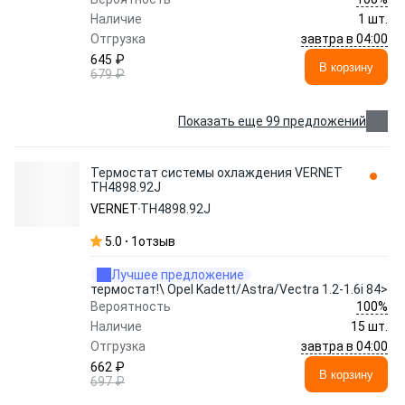
Наличие
1 шт.
завтра в 04:00
Отгрузка
645 ₽
В корзину
679 ₽
Показать еще 99 предложений
Термостат системы охлаждения VERNET
TH4898.92J
VERNET
TH4898.92J
5.0
1
отзыв
Лучшее предложение
термостат!\ Opel Kadett/Astra/Vectra 1.2-1.6i 84>
100%
Вероятность
Наличие
15 шт.
завтра в 04:00
Отгрузка
662 ₽
В корзину
697 ₽