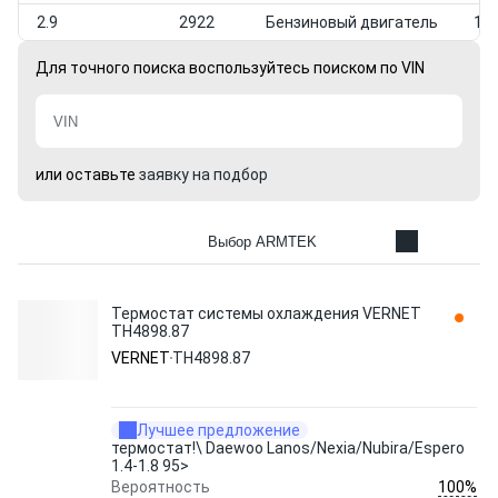
2.9
2922
Бензиновый двигатель
199
Для точного поиска воспользуйтесь поиском по VIN
или оставьте
заявку на подбор
Выбор ARMTEK
Термостат системы охлаждения VERNET
TH4898.87
VERNET
TH4898.87
Лучшее предложение
термостат!\ Daewoo Lanos/Nexia/Nubira/Espero
1.4-1.8 95>
100%
Вероятность