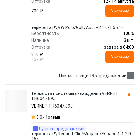
12 - 14 августа
Отгрузка
709 ₽
В корзину
термостат!\ VW Polo/Golf, Audi A2 1.0-1.6 91>
100%
Вероятность
Наличие
3 шт.
завтра в 04:00
Отгрузка
810 ₽
В корзину
852 ₽
Показать еще 195 предложений
Термостат системы охлаждения VERNET
TH6047.89J
VERNET
TH6047.89J
5.0
1
отзыв
Лучшее предложение
термостат!\ Renault Clio/Megane/Espace 1.4-2.0
96>