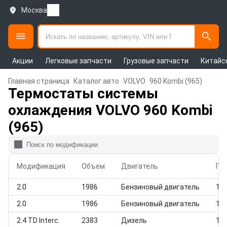
Москва
Акции
Легковые запчасти
Грузовые запчасти
Китайс
Главная страница
Каталог авто
VOLVO
960 Kombi (965)
Термостаты системы
охлаждения VOLVO 960 Kombi
(965)
Модификация
Объем
Двигатель
Го
2.0
1986
Бензиновый двигатель
199
2.0
1986
Бензиновый двигатель
199
2.4 TD Interc.
2383
Дизель
199