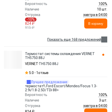
100%
Вероятность
Наличие
10 шт.
завтра в 04:00
Отгрузка
-10%
824 ₽
В корзину
915 ₽
Показать еще 168 предложений
Термостат системы охлаждения VERNET
TH5750.88J
VERNET
TH5750.88J
5.0
1
отзыв
Лучшее предложение
термостат!\ Ford Escort/Mondeo/Focus 1.3-
2.9i/1.8-2.5D/TDi 88>
100%
Вероятность
Наличие
3 шт.
завтра в 04:00
Отгрузка
824 ₽