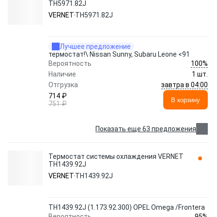
TH5971.82J
VERNET
TH5971.82J
Лучшее предложение
термостат!\ Nissan Sunny, Subaru Leone <91
100%
Вероятность
Наличие
1 шт.
завтра в 04:00
Отгрузка
714 ₽
В корзину
751 ₽
Показать еще 63 предложения
Термостат системы охлаждения VERNET
TH1439.92J
VERNET
TH1439.92J
TH1439.92J (1.173.92.300) OPEL Omega /Frontera
95%
Вероятность