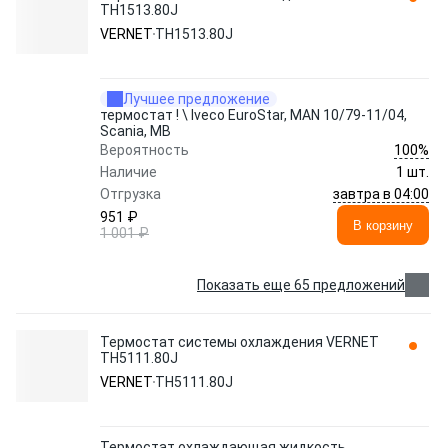
TH1513.80J
VERNET
TH1513.80J
Лучшее предложение
термостат ! \ Iveco EuroStar, MAN 10/79-11/04,
Scania, MB
100%
Вероятность
Наличие
1 шт.
завтра в 04:00
Отгрузка
951 ₽
В корзину
1 001 ₽
Показать еще 65 предложений
Термостат системы охлаждения VERNET
TH5111.80J
VERNET
TH5111.80J
Термостат охлаждающая жидкость