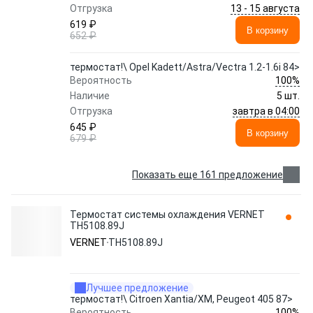
13 - 15 августа
Отгрузка
619 ₽
В корзину
652 ₽
термостат!\ Opel Kadett/Astra/Vectra 1.2-1.6i 84>
100%
Вероятность
Наличие
5 шт.
завтра в 04:00
Отгрузка
645 ₽
В корзину
679 ₽
Показать еще 161 предложение
Термостат системы охлаждения VERNET
TH5108.89J
VERNET
TH5108.89J
Лучшее предложение
термостат!\ Citroen Xantia/XM, Peugeot 405 87>
100%
Вероятность