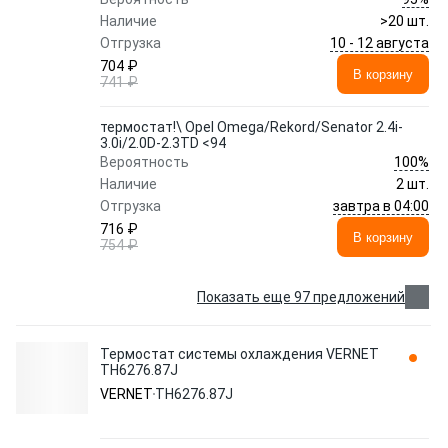
Наличие
>20 шт.
10 - 12 августа
Отгрузка
704 ₽
В корзину
741 ₽
термостат!\ Opel Omega/Rekord/Senator 2.4i-
3.0i/2.0D-2.3TD <94
100%
Вероятность
Наличие
2 шт.
завтра в 04:00
Отгрузка
716 ₽
В корзину
754 ₽
Показать еще 97 предложений
Термостат системы охлаждения VERNET
TH6276.87J
VERNET
TH6276.87J