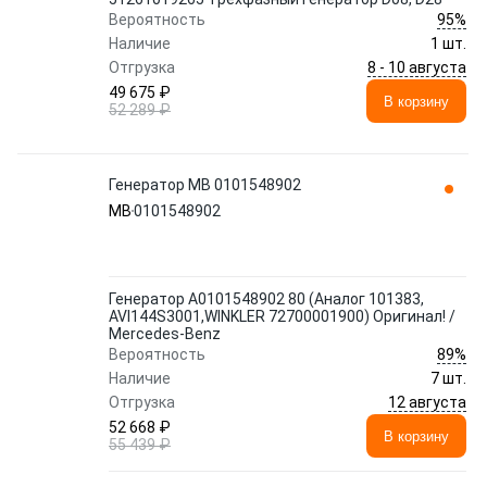
95%
Вероятность
Наличие
1 шт.
8 - 10 августа
Отгрузка
49 675 ₽
В корзину
52 289 ₽
Генератор MB 0101548902
MB
0101548902
Генератор A0101548902 80 (Аналог 101383,
AVI144S3001,WINKLER 72700001900) Оригинал! /
Mercedes-Benz
89%
Вероятность
Наличие
7 шт.
12 августа
Отгрузка
52 668 ₽
В корзину
55 439 ₽