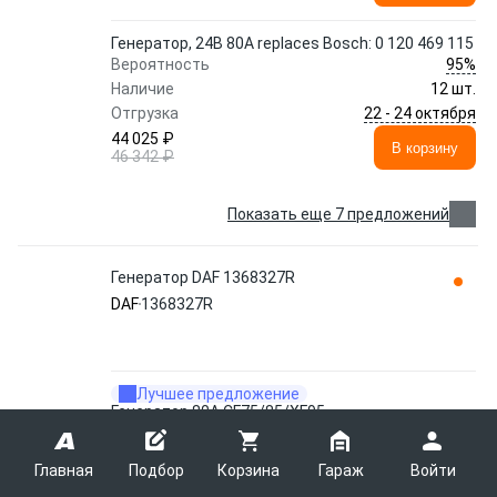
Генератор, 24В 80A replaces Bosch: 0 120 469 115
95%
Вероятность
Наличие
12 шт.
22 - 24 октября
Отгрузка
44 025 ₽
В корзину
46 342 ₽
Показать еще 7 предложений
Генератор DAF 1368327R
DAF
1368327R
Лучшее предложение
Генератор 80A CF75/85/XF95
90%
Вероятность
Наличие
1 шт.
Главная
Подбор
Корзина
Гараж
Войти
11 - 13 августа
Отгрузка