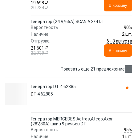
19 698 ₽
В корзину
20 734 ₽
Генератор (24 V/65A) SCANIA 3/4 DT
90%
Вероятность
Наличие
2 шт.
6 - 8 августа
Отгрузка
21 601 ₽
В корзину
22 738 ₽
Показать еще 21 предложение
Генератор DT 4.62885
DT
4.62885
Генератор MERCEDES Actros,Atego,Axor
(28V,80A) шкив 9 ручьев DT
95%
Вероятность
Наличие
1 шт.