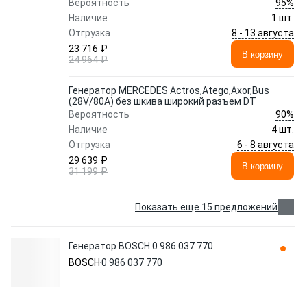
95%
Вероятность
Наличие
1 шт.
8 - 13 августа
Отгрузка
23 716 ₽
В корзину
24 964 ₽
Генератор MERCEDES Actros,Atego,Axor,Bus
(28V/80A) без шкива широкий разъем DT
90%
Вероятность
Наличие
4 шт.
6 - 8 августа
Отгрузка
29 639 ₽
В корзину
31 199 ₽
Показать еще 15 предложений
Генератор BOSCH 0 986 037 770
BOSCH
0 986 037 770