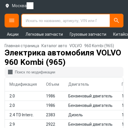
Москва
Акции
Легковые запчасти
Грузовые запчасти
Китайс
Главная страница
Каталог авто
VOLVO
960 Kombi (965)
Электрика автомобиля VOLVO
960 Kombi (965)
Модификация
Объем
Двигатель
Го
2.0
1986
Бензиновый двигатель
199
2.0
1986
Бензиновый двигатель
199
2.4 TD Interc.
2383
Дизель
199
2.9
2922
Бензиновый двигатель
199