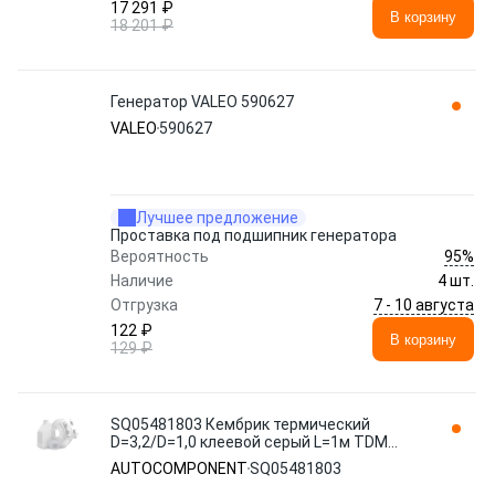
17 291 ₽
В корзину
18 201 ₽
Генератор VALEO 590627
VALEO
590627
Лучшее предложение
Проставка под подшипник генератора
95%
Вероятность
Наличие
4 шт.
7 - 10 августа
Отгрузка
122 ₽
В корзину
129 ₽
SQ05481803 Кембрик термический
D=3,2/D=1,0 клеевой серый L=1м TDM
AUTOCOMPONENT
AUTOCOMPONENT
SQ05481803