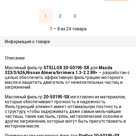
1
2
3
1 — 8 из 24 товара
Информация о товаре
Описание
Масляный фильтр
STELLOX 20-50195-SX
для
Mazda
323/3/626,Nissan Almera/brrimera 1.3-2.2 89>
— разработан с
целью обеспечить эффективную фильтрацию моторного
масла и защитить двигатель от нежелательных частиц и
загрязнений.
Масляный фильтр
20-50195-SX
изготовлен из материалов,
которые обеспечивают прочность и надежность.
Фильтрующий элемент имеет оптимальную плотность и
структуру, чтобы задерживать даже самые мельчайшие
частицы, такие как пыль, грязь, металлические осколки и
другие загрязнения, которые могут быть присутствовать в
моторном масле.
Преимущества масляного фильтра
Stellox 20-50195-SX