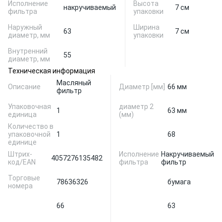
Исполнение
Высота
накручиваемый
7 см
фильтра
упаковки
Наружный
Ширина
63
7 см
диаметр, мм
упаковки
Внутренний
55
диаметр, мм
Техническая информация
Масляный
Описание
Диаметр [мм]
66 мм
фильтр
Упаковочная
диаметр 2
1
63 мм
единица
(мм)
Количество в
упаковочной
1
68
единице
Штрих-
Исполнение
Накручиваемый
4057276135482
код/EAN
фильтра
фильтр
Торговые
78636326
бумага
номера
66
63