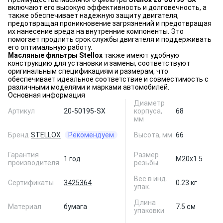
включают его высокую эффективность и долговечность, а
также обеспечивает надежную защиту двигателя,
предотвращая проникновение загрязнений и предотвращая
их нанесение вреда на внутренние компоненты. Это
помогает продлить срок службы двигателя и поддерживать
его оптимальную работу.
Масляные фильтры Stellox
также имеют удобную
конструкцию для установки и замены, соответствуют
оригинальным спецификациям и размерам, что
обеспечивает идеальное соответствие и совместимость с
различными моделями и марками автомобилей.
Основная информация
Диаметр
Артикул
20-50195-SX
корпуса,
68
мм
Бренд
STELLOX
Рекомендуем
Высота, мм
66
Гарантия
Размер
1 год
M20x1.5
производителя
резьбы
Вес в инд.
Сертификаты
3425364
0.23 кг
упак.
Длина
Материал
бумага
7.5 см
упаковки