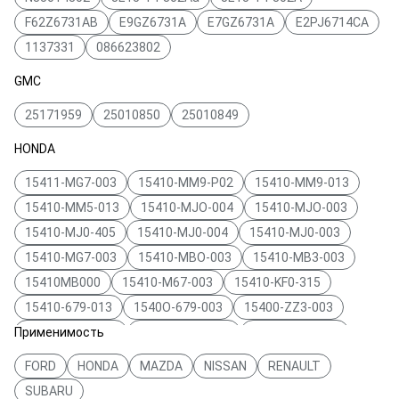
F62Z6731AB
E9GZ6731A
E7GZ6731A
E2PJ6714CA
1137331
086623802
GMC
25171959
25010850
25010849
HONDA
15411-MG7-003
15410-MM9-P02
15410-MM9-013
15410-MM5-013
15410-MJO-004
15410-MJO-003
15410-MJ0-405
15410-MJ0-004
15410-MJ0-003
15410-MG7-003
15410-MBO-003
15410-MB3-003
15410MB000
15410-M67-003
15410-KF0-315
15410-679-013
1540O-679-003
15400-ZZ3-003
Применимость
15400-PM3-004
15400-PM3-003
15400-PJ7-015
15400-PJ7-010
15400-PJ7-005
15400-PJ7-004
FORD
HONDA
MAZDA
NISSAN
RENAULT
15400-PJ7-003
15400-PJ7-000
15400-PFB-014
SUBARU