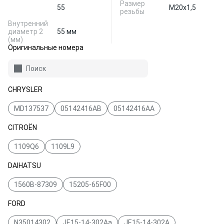
Размер
55
M20x1,5
резьбы
Внутренний
диаметр 2
55 мм
(мм)
Оригинальные номера
Поиск
CHRYSLER
MD137537
05142416AB
05142416AA
CITROËN
1109Q6
1109L9
DAIHATSU
1560B-87309
15205-65F00
FORD
N35014302
JE15-14-302Aa
JE15-14-302A