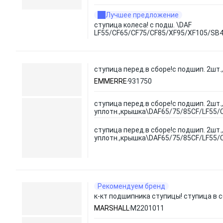
Лучшее предложение
ступица колеса! с подш. \DAF
LF55/CF65/CF75/CF85/XF95/XF105/SB
ступица перед.в сборе!с подшип. 2шт
EMMERRE
931750
ступица перед.в сборе!с подшип. 2шт.
уплотн.,крышка\DAF65/75/85CF/LF55/
ступица перед.в сборе!с подшип. 2шт.
уплотн.,крышка\DAF65/75/85CF/LF55/
Рекомендуем бренд
к-кт подшипника ступицы! ступица в с
MARSHALL
M2201011