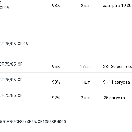
F
98%
завтра в 19:30
2
шт.
/XF95
CF 75/85, XF 95
CF 75/85, XF
95%
28 - 30 сентяб
17
шт.
CF 75/85, XF
90%
9 - 11 августа
1
шт.
CF 75/85, XF
97%
25 августа
2
шт.
F65/CF75/CF85/XF95/XF105/SB4000