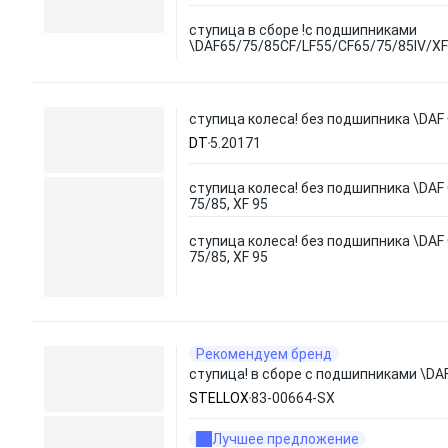
ступица в сборе !с подшипниками
\DAF65/75/85CF/LF55/CF65/75/85IV/X
ступица колеса! без подшипника \DAF CF
DT
5.20171
ступица колеса! без подшипника \DAF CF
75/85, XF 95
ступица колеса! без подшипника \DAF CF
75/85, XF 95
Рекомендуем бренд
ступица! в сборе с подшипниками \DA
STELLOX
83-00664-SX
Лучшее предложение