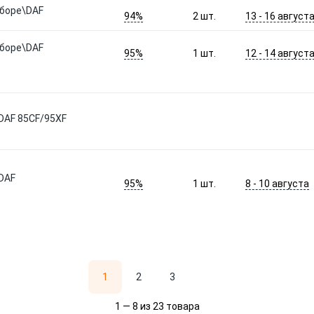
сборе\DAF
94%
13 - 16 август
2
шт.
сборе\DAF
95%
12 - 14 август
1
шт.
DAF 85CF/95XF
DAF
95%
8 - 10 августа
1
шт.
1
2
3
1 — 8 из 23 товара