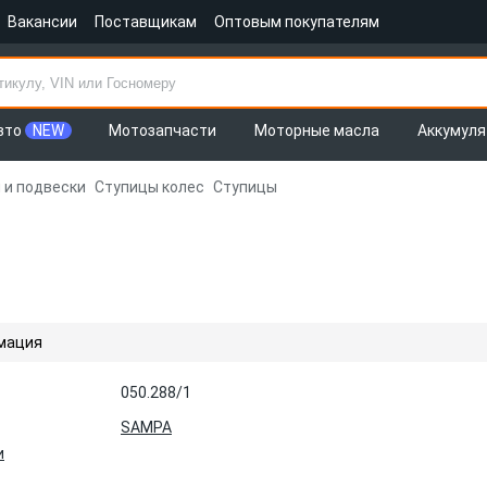
Вакансии
Поставщикам
Оптовым покупателям
вто
NEW
Мотозапчасти
Моторные масла
Аккумул
 и подвески
Ступицы колес
Ступицы
мация
050.288/1
SAMPA
и