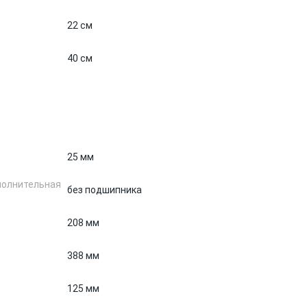
22 см
40 см
25 мм
полнительная
без подшипника
208 мм
388 мм
125 мм