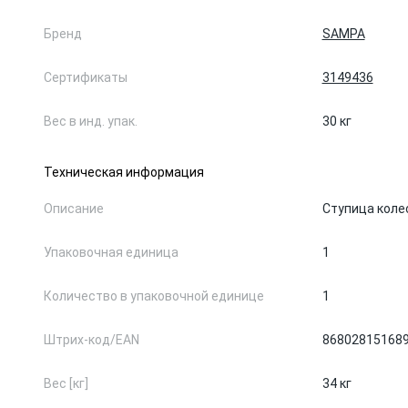
Бренд
SAMPA
Сертификаты
3149436
Вес в инд. упак.
30 кг
Техническая информация
Описание
Ступица коле
Упаковочная единица
1
Количество в упаковочной единице
1
Штрих-код/EAN
86802815168
Вес [кг]
34 кг