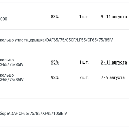
83%
9 - 11 августа
1
шт.
4000
.,кольцо уплотн.,крышка\DAF65/75/85CF/LF55/CF65/75/85IV
,кольцо
95%
9 - 11 августа
1
шт.
CF65/75/85IV
,кольцо
92%
7 - 9 августа
7
шт.
CF65/75/85IV
боре\DAF CF65/75/85/XF95/105II/IV