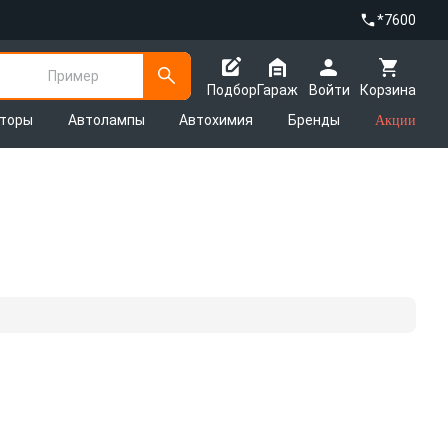
*7600
Пример
Подбор
Гараж
Войти
Корзина
яторы
Автолампы
Автохимия
Бренды
Акции