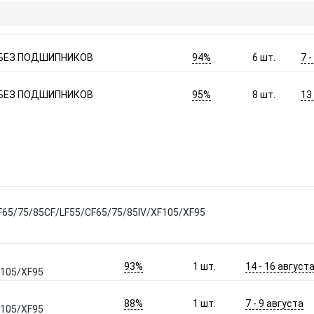
94%
7 
я БЕЗ ПОДШИПНИКОВ
6
шт.
95%
13
я БЕЗ ПОДШИПНИКОВ
8
шт.
F65/75/85CF/LF55/CF65/75/85IV/XF105/XF95
93%
14 - 16 август
1
шт.
F105/XF95
88%
7 - 9 августа
1
шт.
F105/XF95