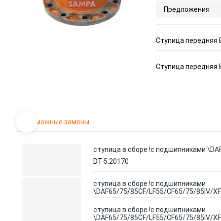
Предложения
Ступица передня
Ступица передня
Возможные замены
ступица в сборе !с подшипниками \DA
DT
5.20170
ступица в сборе !с подшипниками
\DAF65/75/85CF/LF55/CF65/75/85IV/X
ступица в сборе !с подшипниками
\DAF65/75/85CF/LF55/CF65/75/85IV/X