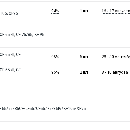
94%
16 - 17 август
1
шт.
F105/XF95
 65 /II, CF 75/85, XF 95
 65 /II, CF
95%
28 - 30 сентяб
6
шт.
 65 /II, CF
95%
8 - 10 августа
2
шт.
F 65/75/85CF/LF55/CF65/75/85IV/XF105/XF95