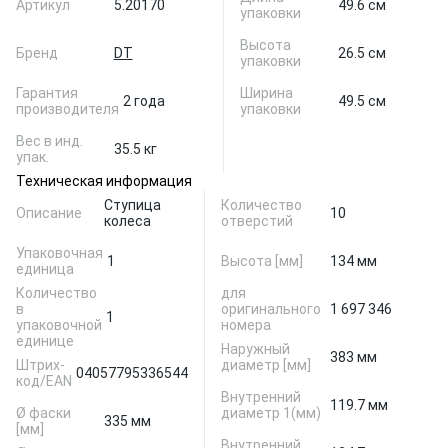
Артикул
5.20170
49.6 см
упаковки
Высота
Бренд
DT
26.5 см
упаковки
Гарантия
Ширина
2 года
49.5 см
производителя
упаковки
Вес в инд.
35.5 кг
упак.
Техническая информация
Ступица
Количество
Описание
10
колеса
отверстий
Упаковочная
1
Высота [мм]
134 мм
единица
Количество
для
в
оригинального
1 697 346
1
упаковочной
номера
единице
Наружный
383 мм
Штрих-
диаметр [мм]
04057795336544
код/EAN
Внутренний
119.7 мм
Ø фаски
диаметр 1(мм)
335 мм
[мм]
Внутренний