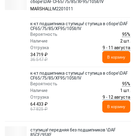
сборе\DAF CF65/75/85/XF95/105II/IV
MARSHALL
M2201011
к-кт подшипника ступицы! ступица в сборе\DAF
CF65/75/85/XF95/105II/IV
95%
Вероятность
Наличие
2 шт.
9 - 11 августа
Отгрузка
34 719 ₽
В корзину
36 547 ₽
к-кт подшипника ступицы! ступица в сборе\DAF
CF65/75/85/XF95/105II/IV
95%
Вероятность
Наличие
1 шт.
9 - 12 августа
Отгрузка
64 433 ₽
В корзину
67 825 ₽
ступица! передняя без подшипников \DAF
85CF/95XF