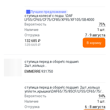
Лучшее предложение
ступица колеса! с подш. \DAF
LF55/CF65/CF75/CF85/XF95/XF105/SB4000
75%
Вероятность
Наличие
1 шт.
7 - 9 августа
Отгрузка
132 685 ₽
В корзину
139 669 ₽
ступица перед.в сборе!с подшип.
2шт.,кольцо
уплотн.,крышка\DAF65/75/85CF/LF55/CF65/75/85IV
EMMERRE
931750
ступица перед.в сборе!с подшип. 2шт.,кольцо
уплотн.,крышка\DAF65/75/85CF/LF55/CF65/75/85IV
94%
Вероятность
Наличие
1 шт.
6 - 8 августа
Отгрузка