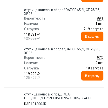
ступица колеса! в сборе \DAF CF 65 /II, CF 75/85,
XF 95
89%
Вероятность
Наличие
1 шт.
7 - 9 августа
Отгрузка
118 781 ₽
В корзину
125 032 ₽
ступица колеса! в сборе \DAF CF 65 /II, CF 75/85,
XF 95
97%
Вероятность
Наличие
2 шт.
18 августа
Отгрузка
119 222 ₽
В корзину
125 497 ₽
ступица колеса! с подш. \DAF
LF55/CF65/CF75/CF85/XF95/XF105/SB4000
DAF
1818004R