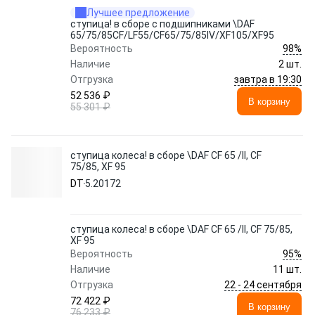
Лучшее предложение
ступица! в сборе с подшипниками \DAF
65/75/85CF/LF55/CF65/75/85IV/XF105/XF95
98%
Вероятность
Наличие
2 шт.
завтра в 19:30
Отгрузка
52 536 ₽
В корзину
55 301 ₽
ступица колеса! в сборе \DAF CF 65 /II, CF
75/85, XF 95
DT
5.20172
ступица колеса! в сборе \DAF CF 65 /II, CF 75/85,
XF 95
95%
Вероятность
Наличие
11 шт.
22 - 24 сентября
Отгрузка
72 422 ₽
В корзину
76 233 ₽