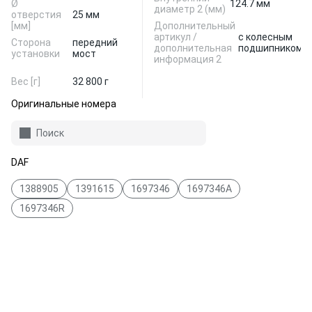
Ø
124.7 мм
диаметр 2 (мм)
отверстия
25 мм
[мм]
Дополнительный
артикул /
с колесным
Сторона
передний
дополнительная
подшипником
установки
мост
информация 2
Вес [г]
32 800 г
Оригинальные номера
Поиск
DAF
1388905
1391615
1697346
1697346A
1697346R