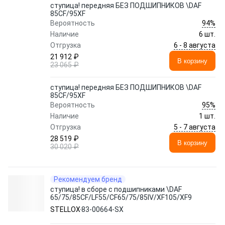
ступица! передняя БЕЗ ПОДШИПНИКОВ \DAF
85CF/95XF
94%
Вероятность
Наличие
6 шт.
6 - 8 августа
Отгрузка
21 912 ₽
В корзину
23 065 ₽
ступица! передняя БЕЗ ПОДШИПНИКОВ \DAF
85CF/95XF
95%
Вероятность
Наличие
1 шт.
5 - 7 августа
Отгрузка
28 519 ₽
В корзину
30 020 ₽
Рекомендуем бренд
ступица! в сборе с подшипниками \DAF
65/75/85CF/LF55/CF65/75/85IV/XF105/XF95
STELLOX
83-00664-SX