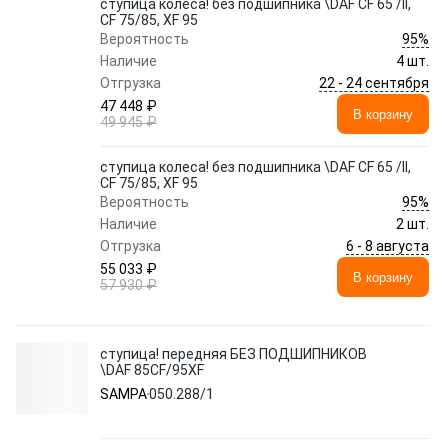
ступица колеса! без подшипника \DAF CF 65 /II,
CF 75/85, XF 95
95%
Вероятность
Наличие
4 шт.
22 - 24 сентября
Отгрузка
47 448 ₽
В корзину
49 945 ₽
ступица колеса! без подшипника \DAF CF 65 /II,
CF 75/85, XF 95
95%
Вероятность
Наличие
2 шт.
6 - 8 августа
Отгрузка
55 033 ₽
В корзину
57 930 ₽
ступица! передняя БЕЗ ПОДШИПНИКОВ
\DAF 85CF/95XF
SAMPA
050.288/1