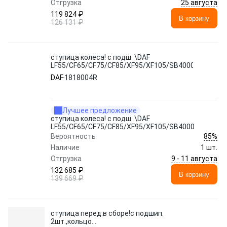
25 августа
Отгрузка
119 824 ₽
В корзину
126 131 ₽
ступица колеса! с подш. \DAF
LF55/CF65/CF75/CF85/XF95/XF105/SB4000
DAF
1818004R
Лучшее предложение
ступица колеса! с подш. \DAF
LF55/CF65/CF75/CF85/XF95/XF105/SB4000
85%
Вероятность
Наличие
1 шт.
9 - 11 августа
Отгрузка
132 685 ₽
В корзину
139 669 ₽
ступица перед.в сборе!с подшип.
2шт.,кольцо