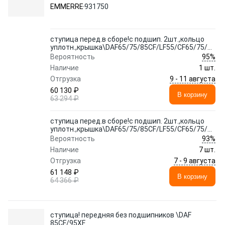
уплотн.,крышка\DAF65/75/85CF/LF55/CF65/75/85IV
EMMERRE
931750
ступица перед.в сборе!с подшип. 2шт.,кольцо
уплотн.,крышка\DAF65/75/85CF/LF55/CF65/75/85IV
95%
Вероятность
Наличие
1 шт.
9 - 11 августа
Отгрузка
60 130 ₽
В корзину
63 294 ₽
ступица перед.в сборе!с подшип. 2шт.,кольцо
уплотн.,крышка\DAF65/75/85CF/LF55/CF65/75/85IV
93%
Вероятность
Наличие
7 шт.
7 - 9 августа
Отгрузка
61 148 ₽
В корзину
64 366 ₽
ступица! передняя без подшипников \DAF
85CF/95XF