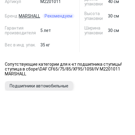
Артикул
M2201011
40 см
упаковки
Высота
Бренд
MARSHALL
Рекомендуем
30 см
упаковки
Гарантия
Ширина
5 лет
30 см
производителя
упаковки
Вес в инд. упак.
35 кг
Сопутствующие категории для к-кт подшипника ступицы!
ступица в сборе\DAF CF65/75/85/XF95/105II/IV M2201011
MARSHALL
Подшипники автомобильные