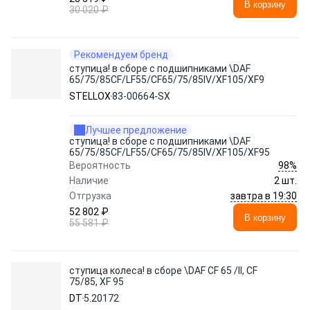
В корзину
30 020 ₽
Рекомендуем бренд
ступица! в сборе с подшипниками \DAF
65/75/85CF/LF55/CF65/75/85IV/XF105/XF95
STELLOX
83-00664-SX
Лучшее предложение
ступица! в сборе с подшипниками \DAF
65/75/85CF/LF55/CF65/75/85IV/XF105/XF95
98%
Вероятность
Наличие
2 шт.
завтра в 19:30
Отгрузка
52 802 ₽
В корзину
55 581 ₽
ступица колеса! в сборе \DAF CF 65 /II, CF
75/85, XF 95
DT
5.20172