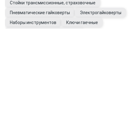
Стойки трансмиссионные, страховочные
Пневматические гайковерты
Электрогайковерты
Наборы инструментов
Ключи гаечные
Инструмент динамометрический
Перчатки хозяйственные
Манометры для шин
Упоры противооткатные
Очистители для рук