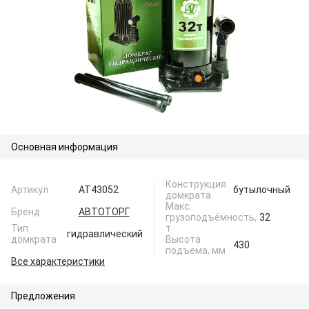
Основная информация
Конструкция
Артикул
AT43052
бутылочный
домкрата
Макс.
Бренд
АВТОТОРГ
грузоподъёмность,
32
Тип
т
гидравлический
домкрата
Высота
430
подъема, мм
Все характеристики
Предложения