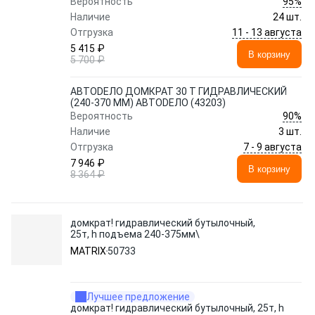
95%
Вероятность
Наличие
24 шт.
11 - 13 августа
Отгрузка
5 415 ₽
В корзину
5 700 ₽
АВТОDЕЛО ДОМКРАТ 30 Т ГИДРАВЛИЧЕСКИЙ
(240-370 ММ) АВТОDЕЛО (43203)
90%
Вероятность
Наличие
3 шт.
7 - 9 августа
Отгрузка
7 946 ₽
В корзину
8 364 ₽
домкрат! гидравлический бутылочный,
25т, h подъема 240-375мм\
MATRIX
50733
Лучшее предложение
домкрат! гидравлический бутылочный, 25т, h