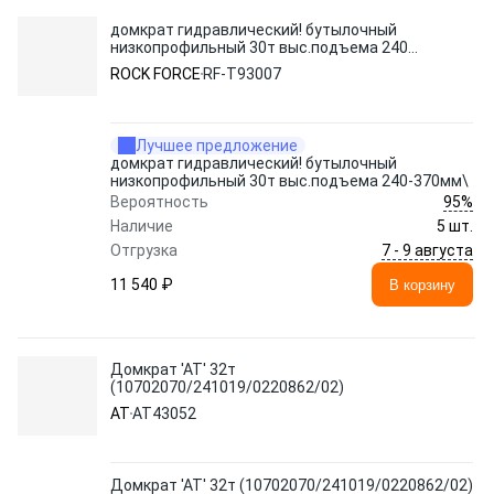
домкрат гидравлический! бутылочный
низкопрофильный 30т выс.подъема 240-
370мм\
ROCK FORCE
RF-T93007
Лучшее предложение
домкрат гидравлический! бутылочный
низкопрофильный 30т выс.подъема 240-370мм\
95%
Вероятность
Наличие
5 шт.
7 - 9 августа
Отгрузка
11 540 ₽
В корзину
Домкрат 'АТ' 32т
(10702070/241019/0220862/02)
AT
AT43052
Домкрат 'АТ' 32т (10702070/241019/0220862/02)