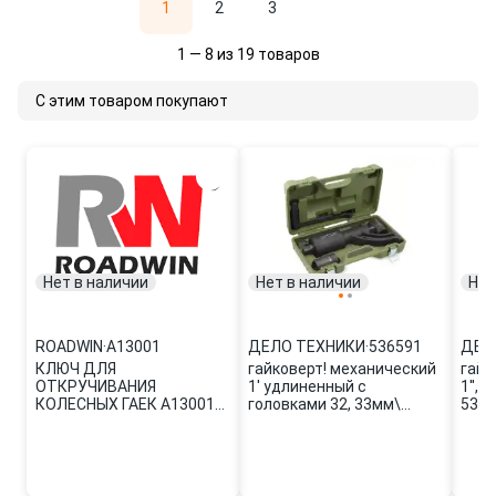
1
2
3
1 — 8 из 19 товаров
С этим товаром покупают
Нет в наличии
Нет в наличии
Нет
ROADWIN
·
A13001
ДЕЛО ТЕХНИКИ
·
536591
ДЕЛ
КЛЮЧ ДЛЯ
гайковерт! механический
гайк
ОТКРУЧИВАНИЯ
1' удлиненный с
1'',
КОЛЕСНЫХ ГАЕК A13001
головками 32, 33мм\
536
ROADWIN
536591 ДЕЛО ТЕХНИКИ