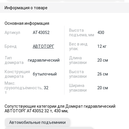
Информация о товаре
Основная информация
Высота
Артикул
AT43052
430
подъема, мм
Вес в инд.
Бренд
АВТОТОРГ
12 кг
упак.
Тип
Длина
гидравлический
20 см
домкрата
упаковки
Конструкция
Высота
бутылочный
26 см
домкрата
упаковки
Макс.
Ширина
грузоподъёмность,
32
20 см
упаковки
т
Сопутствующие категории для Домкрат гидравлический
АВТОТОРГ AT43052 32 т, 430 мм,
Автомобильные подъемники