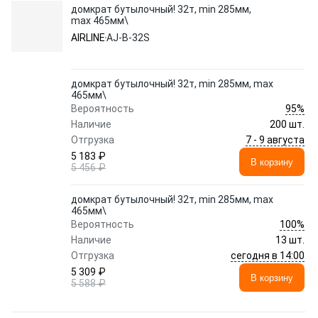
домкрат бутылочный! 32т, min 285мм,
max 465мм\
AIRLINE
AJ-B-32S
домкрат бутылочный! 32т, min 285мм, max
465мм\
95%
Вероятность
Наличие
200 шт.
7 - 9 августа
Отгрузка
5 183 ₽
В корзину
5 456 ₽
домкрат бутылочный! 32т, min 285мм, max
465мм\
100%
Вероятность
Наличие
13 шт.
сегодня в 14:00
Отгрузка
5 309 ₽
В корзину
5 588 ₽