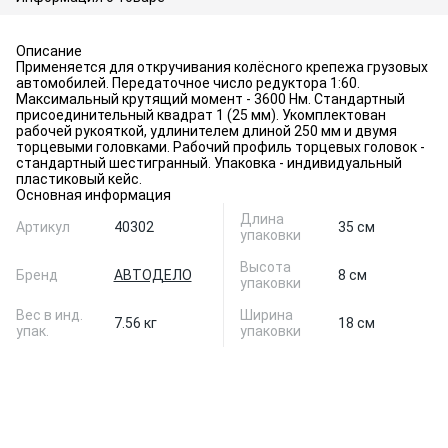
Описание
Применяется для откручивания колёсного крепежа грузовых
автомобилей. Передаточное число редуктора 1:60.
Максимальный крутящий момент - 3600 Нм. Стандартный
присоединительный квадрат 1 (25 мм). Укомплектован
рабочей рукояткой, удлинителем длиной 250 мм и двумя
торцевыми головками. Рабочий профиль торцевых головок -
стандартный шестигранный. Упаковка - индивидуальный
пластиковый кейс.
Основная информация
Длина
Артикул
40302
35 см
упаковки
Высота
Бренд
АВТОДЕЛО
8 см
упаковки
Вес в инд.
Ширина
7.56 кг
18 см
упак.
упаковки