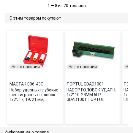
1 — 8 из 20 товаров
С этим товаром покупают
Нет в наличии
Нет в наличии
Нет
МАСТАК
·
006-43C
TOPTUL
·
GDAD1001
TOP
Набор ударных глубоких
НАБОР ГОЛОВОК УДАРН.
НАБ
шестигранных головок
1/2' 10-24ММ 6ГР.
1/2'
1/2', 17, 19, 21 мм,
GDAD1001 TOPTUL
ГЛУ
пластиковое покрытие,
(GDA
кейс, МАСТАК 006-43C
Информация о товаре