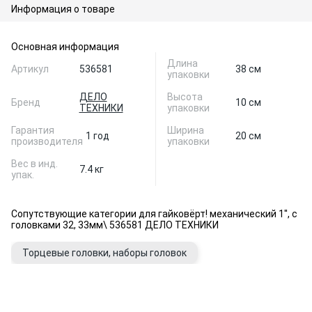
Информация о товаре
Основная информация
Длина
Артикул
536581
38 см
упаковки
ДЕЛО
Высота
Бренд
10 см
ТЕХНИКИ
упаковки
Гарантия
Ширина
1 год
20 см
производителя
упаковки
Вес в инд.
7.4 кг
упак.
Сопутствующие категории для гайковёрт! механический 1'', с
головками 32, 33мм\ 536581 ДЕЛО ТЕХНИКИ
Торцевые головки, наборы головок