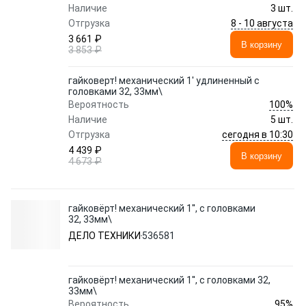
Наличие
3 шт.
8 - 10 августа
Отгрузка
3 661 ₽
В корзину
3 853 ₽
гайковерт! механический 1' удлиненный с
головками 32, 33мм\
100%
Вероятность
Наличие
5 шт.
сегодня в 10:30
Отгрузка
4 439 ₽
В корзину
4 673 ₽
гайковёрт! механический 1'', с головками
32, 33мм\
ДЕЛО ТЕХНИКИ
536581
гайковёрт! механический 1'', с головками 32,
33мм\
95%
Вероятность