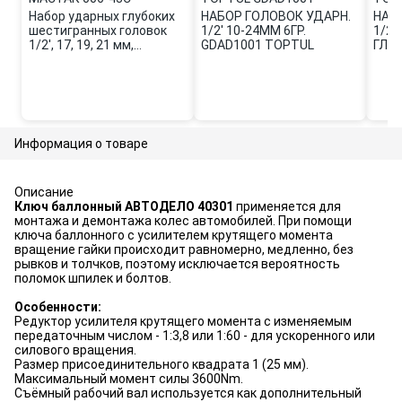
Набор ударных глубоких
НАБОР ГОЛОВОК УДАРН.
НАБ
шестигранных головок
1/2' 10-24ММ 6ГР.
1/2'
1/2', 17, 19, 21 мм,
GDAD1001 TOPTUL
ГЛУ
пластиковое покрытие,
(GDA
кейс, МАСТАК 006-43C
Информация о товаре
Описание
Ключ баллонный АВТОДЕЛО 40301
применяется для
монтажа и демонтажа колес автомобилей. При помощи
ключа баллонного с усилителем крутящего момента
вращение гайки происходит равномерно, медленно, без
рывков и толчков, поэтому исключается вероятность
поломок шпилек и болтов.
Особенности:
Редуктор усилителя крутящего момента с изменяемым
передаточным числом - 1:3,8 или 1:60 - для ускоренного или
силового вращения.
Размер присоединительного квадрата 1 (25 мм).
Максимальный момент силы 3600Nm.
Съёмный рабочий вал используется как дополнительный