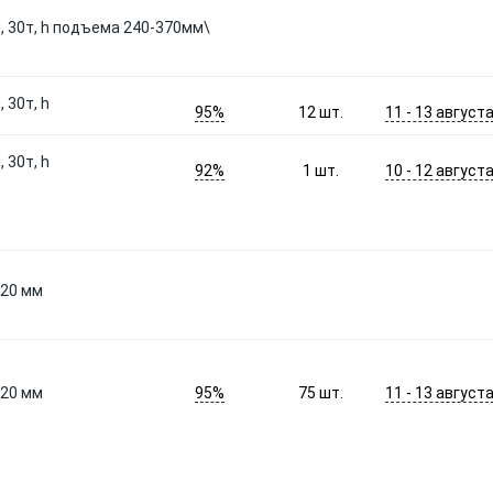
 30т, h подъема 240-370мм\
 30т, h
95%
11 - 13 август
12
шт.
 30т, h
92%
10 - 12 август
1
шт.
420 мм
95%
11 - 13 август
420 мм
75
шт.