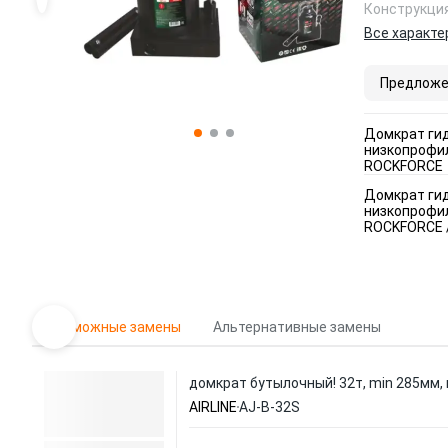
Конструкци
Все характе
Предложе
Домкрат ги
низкопрофи
ROCKFORCE
Домкрат ги
низкопрофи
ROCKFORCE 
Возможные замены
Альтернативные замены
домкрат бутылочный! 32т, min 285мм,
AIRLINE
AJ-B-32S