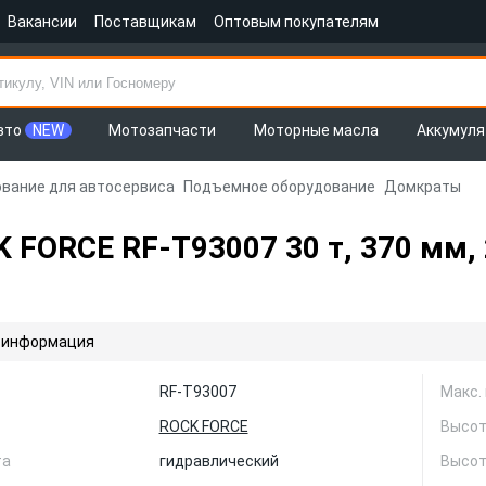
Вакансии
Поставщикам
Оптовым покупателям
вто
NEW
Мотозапчасти
Моторные масла
Аккумул
вание для автосервиса
Подъемное оборудование
Домкраты
 FORCE RF-T93007 30 т, 370 мм,
 информация
RF-T93007
Макс.
ROCK FORCE
Высот
та
гидравлический
Высот