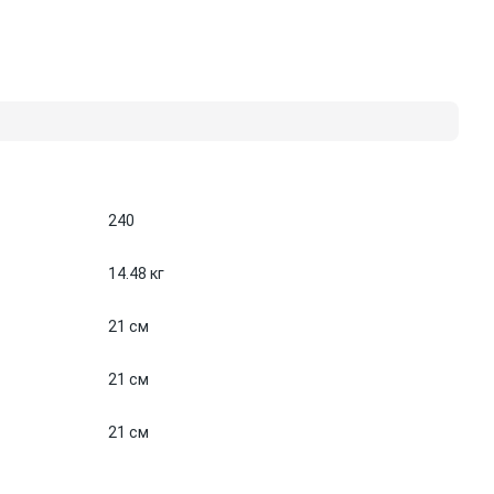
240
14.48 кг
21 см
21 см
21 см