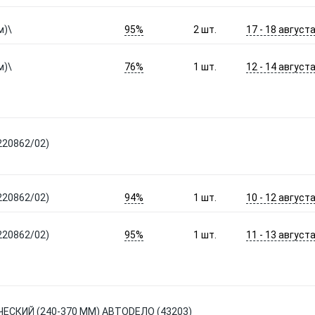
95%
17 - 18 август
м)\
2
шт.
76%
12 - 14 август
м)\
1
шт.
220862/02)
94%
10 - 12 август
220862/02)
1
шт.
95%
11 - 13 август
220862/02)
1
шт.
СКИЙ (240-370 ММ) АВТОDЕЛО (43203)