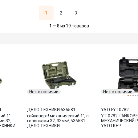
1
2
3
1 — 8 из 19 товаров
Нет в наличии
Нет в наличии
1
ДЕЛО ТЕХНИКИ
·
536581
YATO
·
YT0782
ий 1'
гайковёрт! механический 1'', с
YT-0782, ГАЙКОВ
ми 32,
головками 32, 33мм\ 536581
МЕХАНИЧЕСКИЙ Р
ТЕХНИКИ
ДЕЛО ТЕХНИКИ
YATO КНР