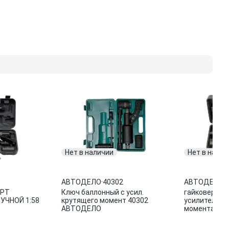
Нет в наличии
Нет в налич
АВТОДЕЛО
·
40302
АВТОДЕЛО
·
ЕРТ
Ключ баллонный с усил.
гайковерт ме
УЧНОЙ 1:58
крутящего момент 40302
усилителем 
АВТОДЕЛО
момента\ 4