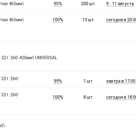
95%
9 - 11 августа
 max 465мм\
200
шт.
100%
сегодня в 20:0
 max 465мм\
13
шт.
 32т. 260-420мм\ UNIVERSAL
32т. 260-
99%
завтра в 17:00
1
шт.
32т. 260-
100%
сегодня в 18:0
8
шт.
м)\