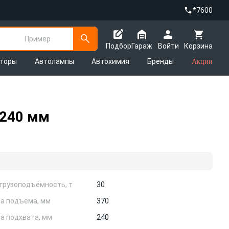
*7600
Пример
Подбор
Гараж
Войти
Корзина
яторы
Автолампы
Автохимия
Бренды
Акции
 240 мм
 грузоподъёмность, т
30
а подъема, мм
370
а подхвата, мм
240