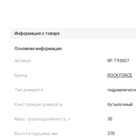
Информация о товаре
Основная информация
Артикул
RF-T93007
Бренд
ROCK FORCE
Тип домкрата
гидравлическ
Конструкция домкрата
бутылочный
Макс. грузоподъёмность, т
30
Высота подъема, мм
370