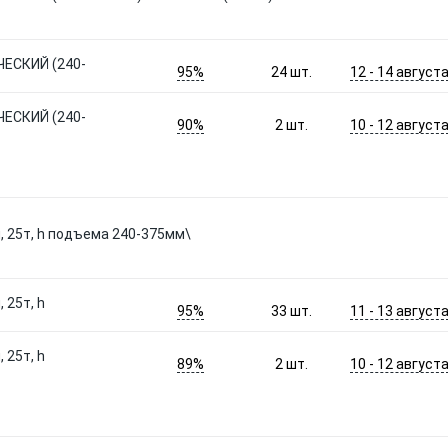
ЕСКИЙ (240-
95%
12 - 14 август
24
шт.
ЕСКИЙ (240-
90%
10 - 12 август
2
шт.
 25т, h подъема 240-375мм\
 25т, h
95%
11 - 13 август
33
шт.
 25т, h
89%
10 - 12 август
2
шт.