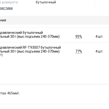
я домкрата
бутылочный
ристики
ния
дравлический бутылочный
95%
льный 30т (выс.подъема 240-370мм)
4
шт.
дравлический RF-T93007 бутылочный
77%
льный 30т (выс.подъема 240-370мм)
4
шт.
/1
 max 465мм\