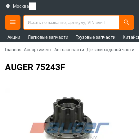
Москва
Акции
Легковые запчасти
Грузовые запчасти
Китайс
Главная
Ассортимент
Автозапчасти
Детали ходовой части и
AUGER 75243F