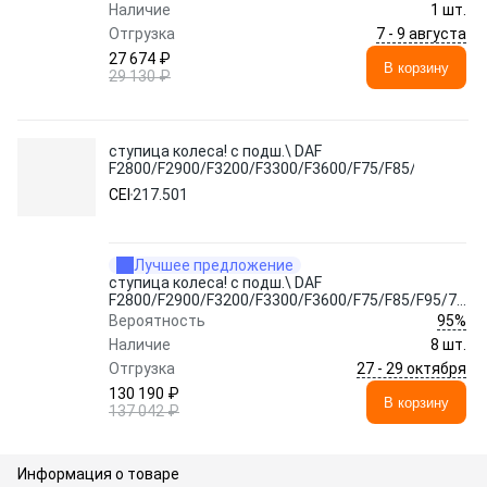
Наличие
1 шт.
7 - 9 августа
Отгрузка
27 674 ₽
В корзину
29 130 ₽
ступица колеса! с подш.\ DAF
F2800/F2900/F3200/F3300/F3600/F75/F85/F95/75CF
CEI
217.501
Лучшее предложение
ступица колеса! с подш.\ DAF
F2800/F2900/F3200/F3300/F3600/F75/F85/F95/75CF
95%
Вероятность
Наличие
8 шт.
27 - 29 октября
Отгрузка
130 190 ₽
В корзину
137 042 ₽
Информация о товаре