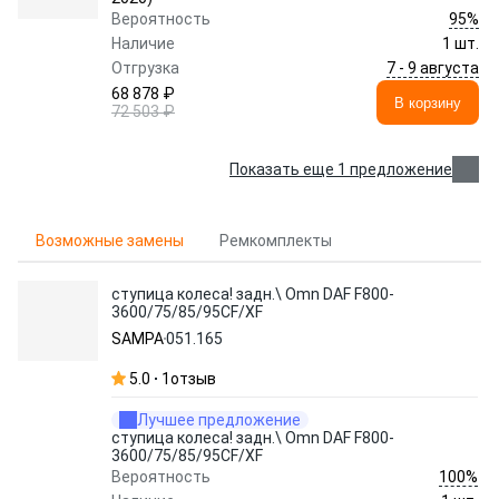
95%
Вероятность
Наличие
1 шт.
7 - 9 августа
Отгрузка
68 878 ₽
В корзину
72 503 ₽
Показать еще 1 предложение
Возможные замены
Ремкомплекты
ступица колеса! задн.\ Omn DAF F800-
3600/75/85/95CF/XF
SAMPA
051.165
5.0
1
отзыв
Лучшее предложение
ступица колеса! задн.\ Omn DAF F800-
3600/75/85/95CF/XF
100%
Вероятность