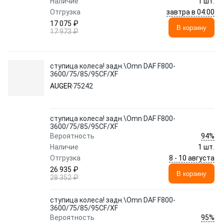
Наличие
1 шт.
завтра в 04:00
Отгрузка
17 075 ₽
В корзину
17 973 ₽
ступица колеса! задн.\Omn DAF F800-
3600/75/85/95CF/XF
AUGER
75242
ступица колеса! задн.\Omn DAF F800-
3600/75/85/95CF/XF
94%
Вероятность
Наличие
1 шт.
8 - 10 августа
Отгрузка
26 935 ₽
В корзину
28 352 ₽
ступица колеса! задн.\Omn DAF F800-
3600/75/85/95CF/XF
95%
Вероятность