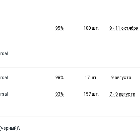
95%
9 - 11 октября
100
шт.
rsal
98%
9 августа
rsal
17
шт.
93%
7 - 9 августа
rsal
157
шт.
(черный)\