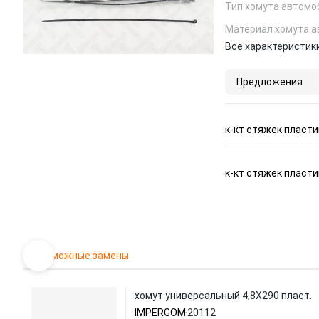
Тип хомута автомо
Материал хомута 
Все характеристик
Предложения
к-кт стяжек пласти
к-кт стяжек пласти
Возможные замены
хомут универсальный 4,8X290 пласт.
IMPERGOM
20112