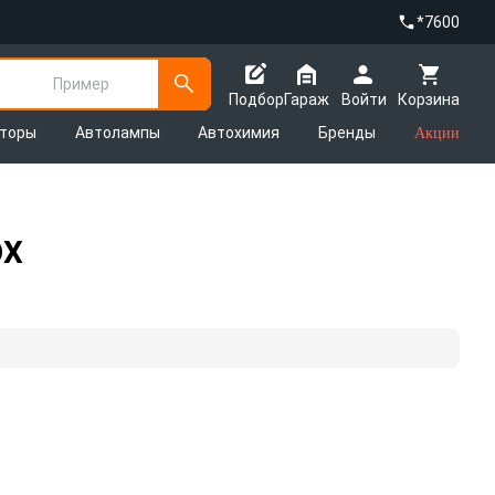
*7600
Пример
Подбор
Гараж
Войти
Корзина
яторы
Автолампы
Автохимия
Бренды
Акции
OX