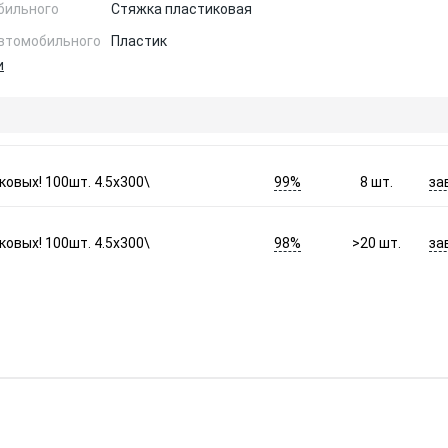
бильного
Стяжка пластиковая
автомобильного
Пластик
и
99%
за
ковых! 100шт. 4.5х300\
8
шт.
98%
за
ковых! 100шт. 4.5х300\
>20
шт.