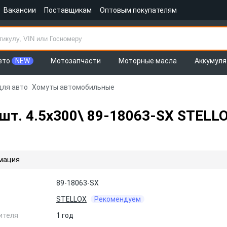
Вакансии
Поставщикам
Оптовым покупателям
вто
NEW
Мотозапчасти
Моторные масла
Аккумул
для авто
Хомуты автомобильные
шт. 4.5х300\ 89-18063-SX STELL
мация
89-18063-SX
STELLOX
Рекомендуем
ителя
1 год