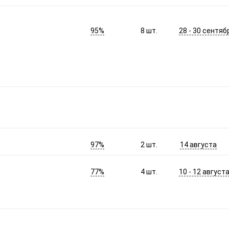
95%
28 - 30 сентяб
8
шт.
97%
14 августа
2
шт.
77%
10 - 12 август
4
шт.