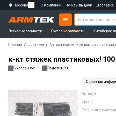
Москва
О Компании
Пункты выдачи
Доставка
Легковые запчасти
Грузовые запчасти
Китайские а
Главная
Ассортимент
Автозапчасти
Крепеж и уплотнения 
к-кт стяжек пластиковых! 100
В избранное
Поделиться
Основная инфор
Артикул
Бренд
Гарантия производ