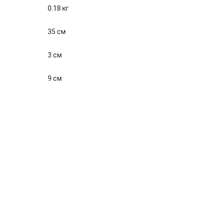
0.18 кг
35 см
3 см
9 см