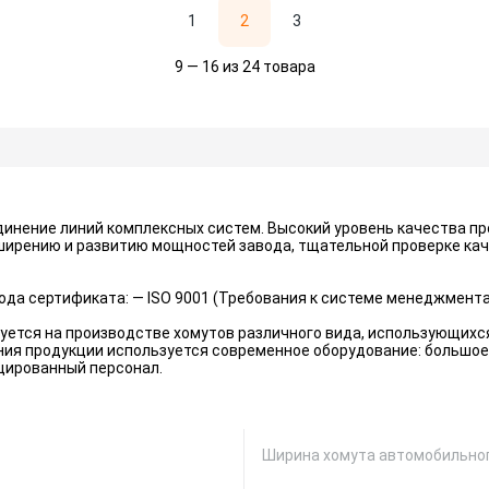
1
2
3
9 — 16 из 24 товара
инение линий комплексных систем. Высокий уровень качества пр
ширению и развитию мощностей завода, тщательной проверке ка
да сертификата: — ISO 9001 (Требования к системе менеджмента
ется на производстве хомутов различного вида, использующихс
ания продукции используется современное оборудование: большое 
цированный персонал.
Ширина хомута автомобильног