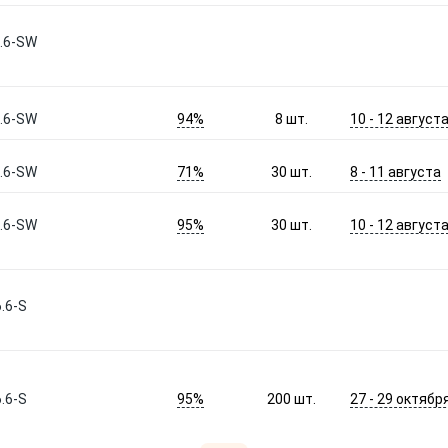
.6-SW
94%
10 - 12 август
.6-SW
8
шт.
71%
8 - 11 августа
.6-SW
30
шт.
95%
10 - 12 август
.6-SW
30
шт.
.6-S
95%
27 - 29 октябр
.6-S
200
шт.