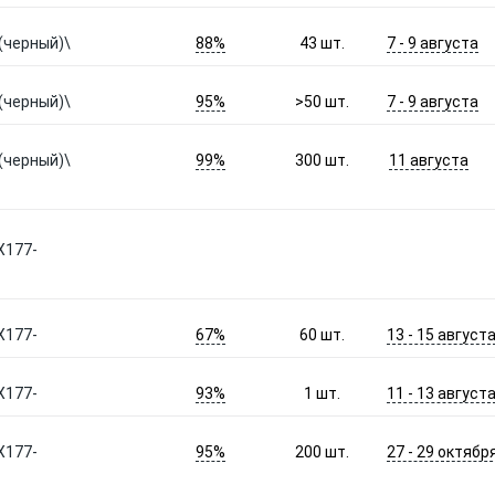
88%
7 - 9 августа
(черный)\
43
шт.
95%
7 - 9 августа
(черный)\
>50
шт.
99%
11 августа
(черный)\
300
шт.
X177-
67%
13 - 15 август
X177-
60
шт.
93%
11 - 13 август
X177-
1
шт.
95%
27 - 29 октябр
X177-
200
шт.