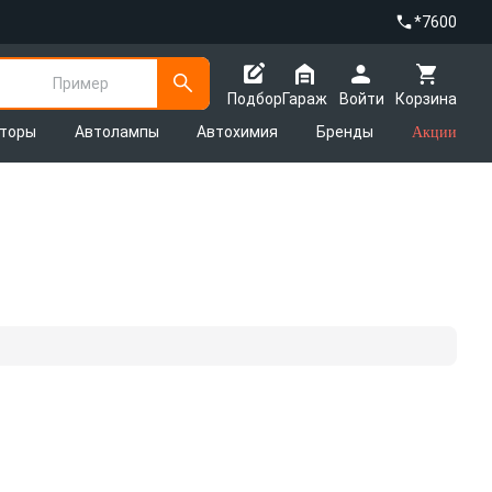
*7600
Пример
Подбор
Гараж
Войти
Корзина
яторы
Автолампы
Автохимия
Бренды
Акции