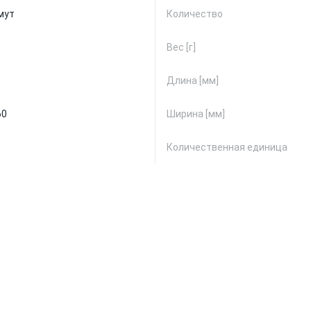
мут
Количество
Вес [г]
Длина [мм]
60
Ширина [мм]
Количественная единица