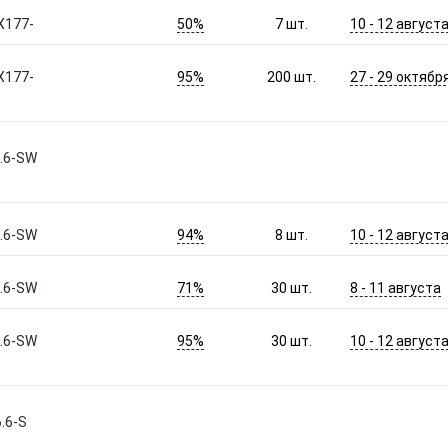
50%
10 - 12 август
X177-
7
шт.
95%
27 - 29 октябр
X177-
200
шт.
.6-SW
94%
10 - 12 август
.6-SW
8
шт.
71%
8 - 11 августа
.6-SW
30
шт.
95%
10 - 12 август
.6-SW
30
шт.
.6-S