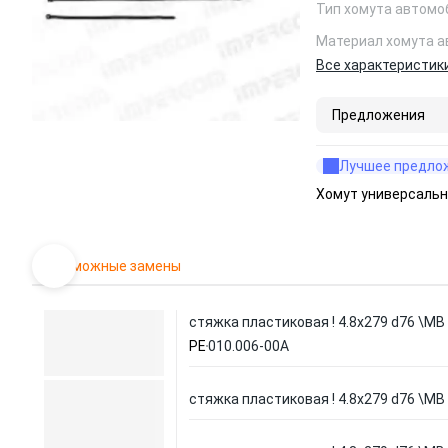
Тип хомута автомо
Материал хомута 
Все характеристик
Предложения
Лучшее предло
Хомут универсальн
Возможные замены
стяжка пластиковая ! 4.8х279 d76 \MB
PE
010.006-00A
стяжка пластиковая ! 4.8х279 d76 \MB