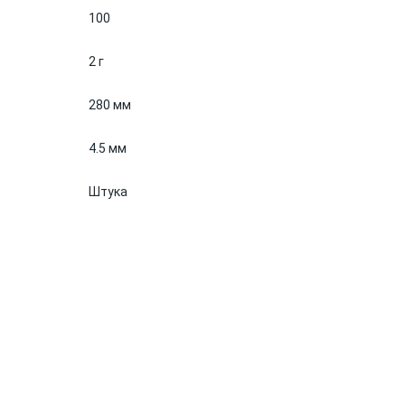
100
2 г
280 мм
4.5 мм
Штука