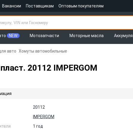
Вакансии
Поставщикам
Оптовым покупателям
вто
NEW
Мотозапчасти
Моторные масла
Аккумул
для авто
Хомуты автомобильные
 пласт. 20112 IMPERGOM
мация
20112
IMPERGOM
ителя
1 год