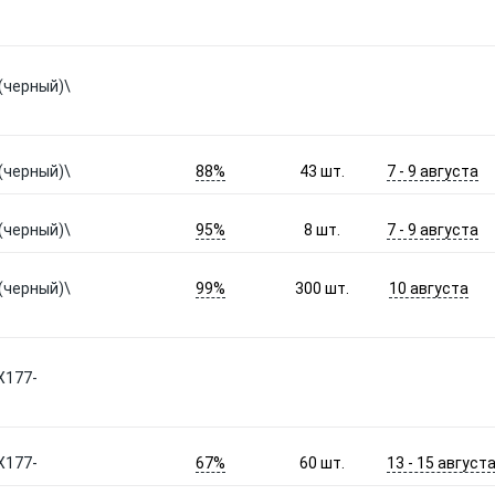
(черный)\
88%
7 - 9 августа
(черный)\
43
шт.
95%
7 - 9 августа
(черный)\
8
шт.
99%
10 августа
(черный)\
300
шт.
X177-
67%
13 - 15 август
X177-
60
шт.