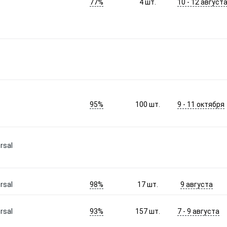
77%
10 - 12 август
4
шт.
95%
9 - 11 октября
100
шт.
rsal
98%
9 августа
rsal
17
шт.
93%
7 - 9 августа
rsal
157
шт.