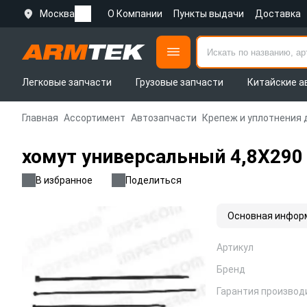
Москва
О Компании
Пункты выдачи
Доставка
Легковые запчасти
Грузовые запчасти
Китайские а
Главная
Ассортимент
Автозапчасти
Крепеж и уплотнения 
хомут универсальный 4,8X290
В избранное
Поделиться
Основная инфор
Артикул
Бренд
Гарантия производ