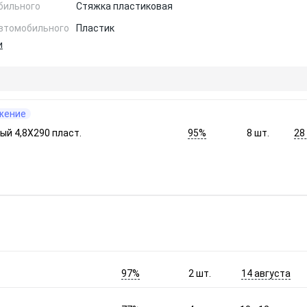
бильного
Стяжка пластиковая
автомобильного
Пластик
и
жение
95%
28
ый 4,8X290 пласт.
8
шт.
97%
14 августа
2
шт.