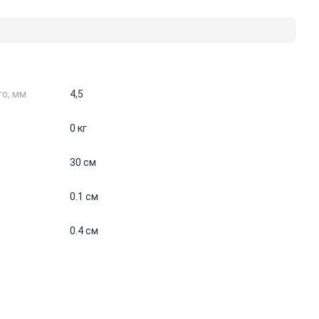
о, мм
4,5
0 кг
30 см
0.1 см
0.4 см