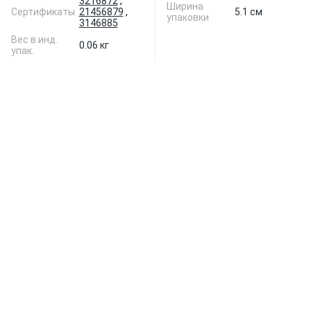
3216872
,
Ширина
Сертификаты
21456879
,
5.1 см
упаковки
3146885
Вес в инд.
0.06 кг
упак.