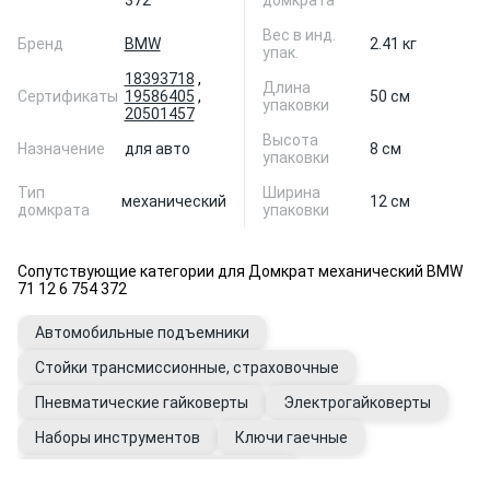
372
домкрата
Вес в инд.
Бренд
BMW
2.41 кг
упак.
18393718
,
Длина
Сертификаты
19586405
,
50 см
упаковки
20501457
Высота
Назначение
для авто
8 см
упаковки
Тип
Ширина
механический
12 см
домкрата
упаковки
Сопутствующие категории для Домкрат механический BMW
71 12 6 754 372
Автомобильные подъемники
Стойки трансмиссионные, страховочные
Пневматические гайковерты
Электрогайковерты
Наборы инструментов
Ключи гаечные
Инструмент динамометрический