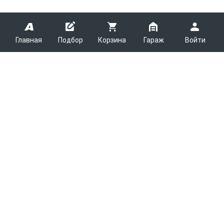
Главная
Подбор
Корзина
Гараж
Войти
ARMTEK
О Компании
Покупателям
Контакты
Как сделать заказ
Партнерам
Новости
Доставка
Поставщикам
Каталоги
Вакансии
Оплата
Планировщик выгрузки