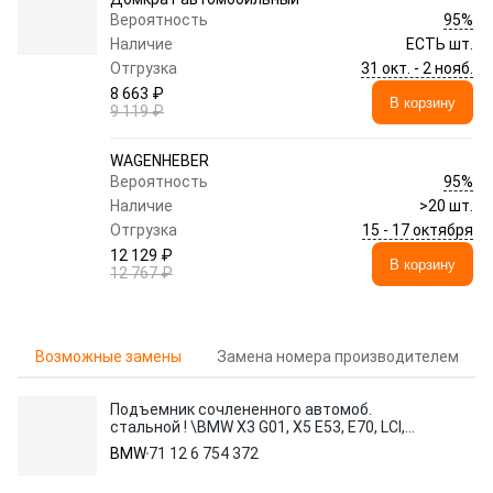
95%
Вероятность
Наличие
ЕСТЬ шт.
31 окт. - 2 нояб.
Отгрузка
8 663 ₽
В корзину
9 119 ₽
WAGENHEBER
95%
Вероятность
Наличие
>20 шт.
15 - 17 октября
Отгрузка
12 129 ₽
В корзину
12 767 ₽
Возможные замены
Замена номера производителем
Подъемник сочлененного автомоб.
стальной ! \BMW X3 G01, X5 E53, E70, LCI,
F15, M F85, X6
BMW
71 12 6 754 372