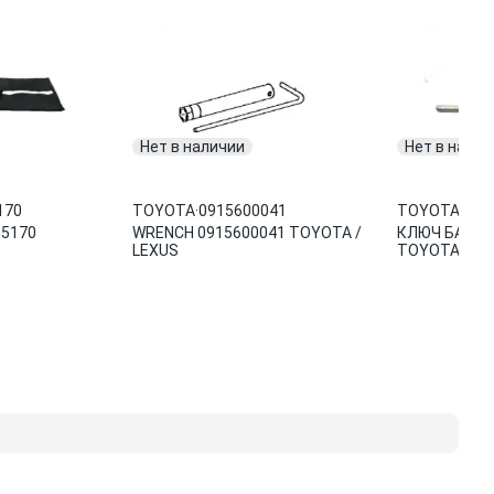
Нет в наличии
Нет в налич
170
TOYOTA
·
0915600041
TOYOTA
·
091
35170
WRENCH 0915600041 TOYOTA /
КЛЮЧ БАЛОН
LEXUS
TOYOTA / LE