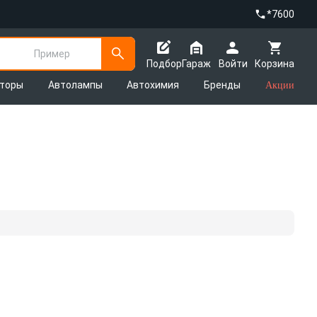
*7600
Пример
Подбор
Гараж
Войти
Корзина
яторы
Автолампы
Автохимия
Бренды
Акции