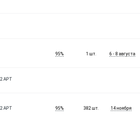
95%
6 - 8 августа
1
шт.
12 АРТ
95%
14 ноября
12 АРТ
382
шт.