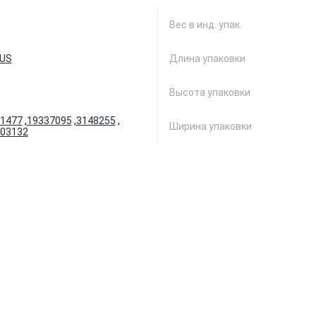
Вес в инд. упак.
XUS
Длина упаковки
Высота упаковки
1477
,
19337095
,
3148255
,
Ширина упаковки
03132