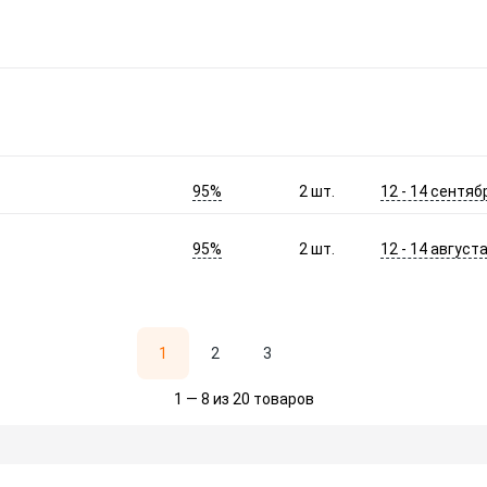
95%
12 - 14 сентяб
2
шт.
95%
12 - 14 август
2
шт.
1
2
3
1 — 8 из 20 товаров