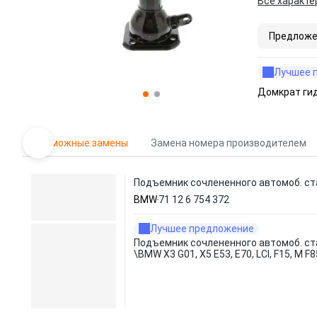
Все характе
Предложе
Лучшее 
Домкрат ги
Возможные замены
Замена номера производителем
Подъемник сочлененного автомоб. сталь
BMW
71 12 6 754 372
Лучшее предложение
Подъемник сочлененного автомоб. ст
\BMW X3 G01, X5 E53, E70, LCI, F15, M F8