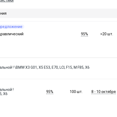
ристики
ния
предложение
95%
дравлический
>20
шт.
ной ! \BMW X3 G01, X5 E53, E70, LCI, F15, M F85, X6
альной !
95%
8 - 10 октября
100
шт.
5, X6