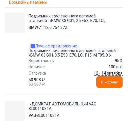
Возможные замены
Подъемник сочлененного автомоб.
стальной ! \BMW X3 G01, X5 E53, E70, LCI,
F15, M F85, X6
BMW
71 12 6 754 372
Лучшее предложение
Подъемник сочлененного автомоб. стальной !
\BMW X3 G01, X5 E53, E70, LCI, F15, M F85, X6
95%
Вероятность
Наличие
100 шт.
12 - 14 октября
Отгрузка
50 908 ₽
В корзину
53 587 ₽
~ДОМКРАТ АВТОМОБИЛЬНЫЙ VAG
8L0011031A
VAG
8L0011031A