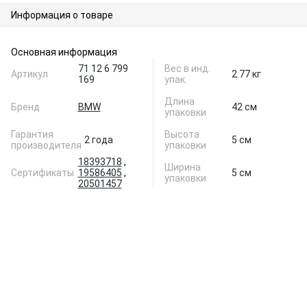
Информация о товаре
Основная информация
71 12 6 799
Вес в инд.
Артикул
2.77 кг
169
упак.
Длина
Бренд
BMW
42 см
упаковки
Гарантия
Высота
2 года
5 см
производителя
упаковки
18393718
,
Ширина
Сертификаты
19586405
,
5 см
упаковки
20501457