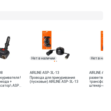
Нет в наличии
Нет в налич
08
AIRLINE
·
ASP-3L-13
AIRLINE
·
ASP-
куривателя !
Провода для прикуривания
разветвитель
незда +
(пусковые) AIRLINE ASP-3L-13
трансформер,
сатор\ ASP-
штекер-фикс
AIRLINE