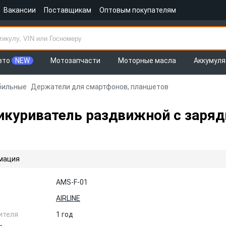
Вакансии
Поставщикам
Оптовым покупателям
вто
NEW
Мотозапчасти
Моторные масла
Аккумул
бильные
Держатели для смартфонов, планшетов
икуриватель раздвижной с заряд
мация
AMS-F-01
AIRLINE
ителя
1 год