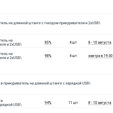
тель на длинной штанге с гнездом прикуривателя и 2xUSB\
тель на
85%
8 - 10 августа
4
шт.
еля и 2xUSB\
тель на
98%
завтра в 19:30
4
шт.
еля и 2xUSB\
в прикуриватель на длинной штанге с зарядкой USB\
 в
94%
8 - 10 августа
11
шт.
арядкой USB\