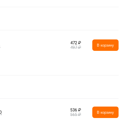
472 ₽
а
В корзину
497 ₽
536 ₽
0
В корзину
565 ₽