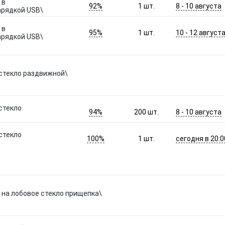
 в
92%
8 - 10 августа
1
шт.
арядкой USB\
 в
95%
10 - 12 август
1
шт.
арядкой USB\
 стекло раздвижной\
стекло
94%
8 - 10 августа
200
шт.
стекло
100%
сегодня в 20:0
1
шт.
 на лобовое стекло прищепка\