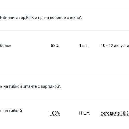
Sнавигатор,КПК и пр. на лобовое стекло\
88%
10 - 12 август
обовое
1
шт.
ь на гибкой штанге с зарядкой\
ь на гибкой
100%
сегодня в 18:3
11
шт.