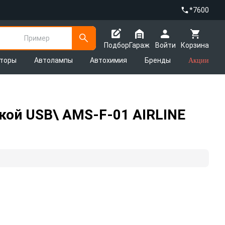
*7600
Пример
Подбор
Гараж
Войти
Корзина
яторы
Автолампы
Автохимия
Бренды
Акции
кой USB\ AMS-F-01 AIRLINE