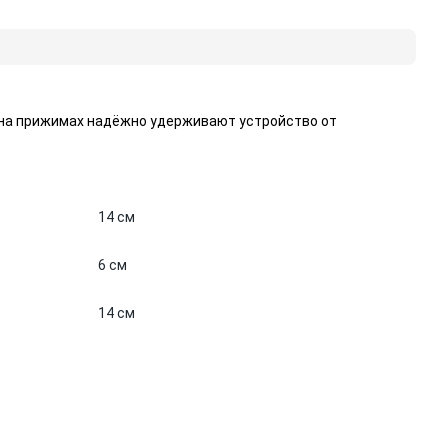
и на прижимах надёжно удерживают устройство от
14 см
6 см
14 см