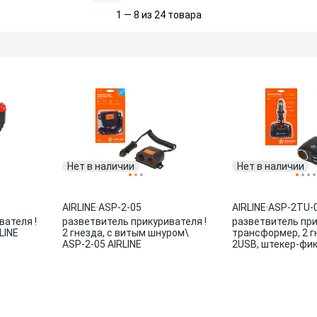
1 — 8 из 24 товара
Нет в наличии
Нет в наличии
AIRLINE
·
ASP-2-05
AIRLINE
·
ASP-2TU-
вателя !
разветвитель прикуривателя !
разветвитель при
LINE
2 гнезда, с витым шнуром\
трансформер, 2 г
ASP-2-05 AIRLINE
2USB, штекер-фик
2TU-08 AIRLINE