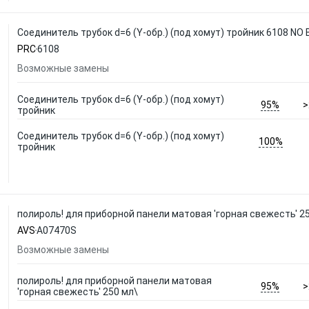
Соединитель трубок d=6 (Y-обр.) (под хомут) тройник 6108 NO
PRC
6108
Возможные замены
Соединитель трубок d=6 (Y-обр.) (под хомут)
95%
>
тройник
Соединитель трубок d=6 (Y-обр.) (под хомут)
100%
тройник
полироль! для приборной панели матовая 'горная свежесть' 2
AVS
A07470S
Возможные замены
полироль! для приборной панели матовая
95%
>
'горная свежесть' 250 мл\