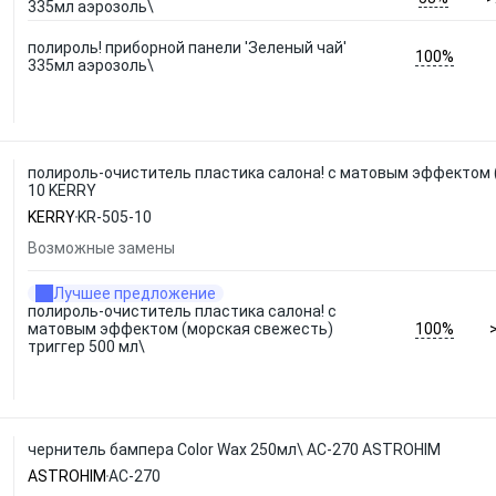
335мл аэрозоль\
полироль! приборной панели 'Зеленый чай'
100%
335мл аэрозоль\
полироль-очиститель пластика салона! с матовым эффектом (
10 KERRY
KERRY
KR-505-10
Возможные замены
Лучшее предложение
полироль-очиститель пластика салона! с
100%
матовым эффектом (морская свежесть)
триггер 500 мл\
чернитель бампера Color Wax 250мл\ АС-270 ASTROHIM
ASTROHIM
АС-270