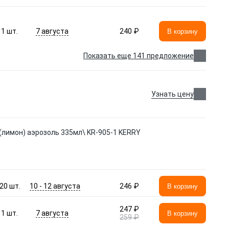
7 августа
1
шт.
240 ₽
В корзину
Показать еще 141 предложение
Узнать цену
(лимон) аэрозоль 335мл\ KR-905-1 KERRY
10 - 12 августа
20
шт.
246 ₽
В корзину
247 ₽
7 августа
1
шт.
В корзину
259 ₽