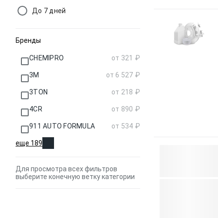
До 7 дней
Бренды
CHEMIPRO
от 321 ₽
3M
от 6 527 ₽
3TON
от 218 ₽
4CR
от 890 ₽
911 AUTO FORMULA
от 534 ₽
еще 189
Для просмотра всех фильтров
выберите конечную ветку категории