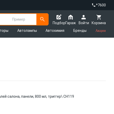
*7600
Пример
Подбор
Гараж
Войти
Корзина
яторы
Автолампы
Автохимия
Бренды
Акции
ей салона, панели, 800 мл, триггер\ CH119