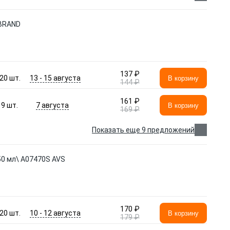
 BRAND
137 ₽
13 - 15 августа
20
шт.
В корзину
144 ₽
161 ₽
7 августа
9
шт.
В корзину
169 ₽
Показать еще 9 предложений
50 мл\ A07470S AVS
170 ₽
10 - 12 августа
20
шт.
В корзину
179 ₽