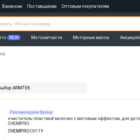
Вакансии
Поставщикам
Оптовым покупателям
вто
NEW
Мотозапчасти
Моторные масла
Аккумул
ка
Выбор ARMTEK
Рекомендуем бренд
очиститель пластика! молочко с матовым эффектом, для детал
CHEMIPRO
CHEMIPRO
CH119