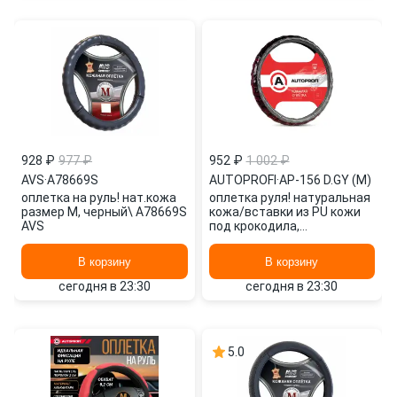
928 ₽
977 ₽
952 ₽
1 002 ₽
AVS
·
A78669S
AUTOPROFI
·
AP-156 D.GY (M)
оплетка на руль! нат.кожа
оплетка руля! натуральная
размер M, черный\ A78669S
кожа/вставки из PU кожи
AVS
под крокодила,
тёмн.серый\ AP-156 D.GY
(M) AUTOPROFI
В корзину
В корзину
сегодня в 23:30
сегодня в 23:30
5.0