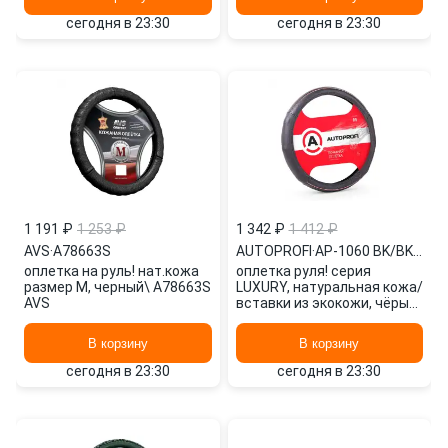
сегодня в 23:30
сегодня в 23:30
1 191 ₽
1 253 ₽
1 342 ₽
1 412 ₽
AVS
·
A78663S
AUTOPROFI
·
AP-1060 BK/BK (M)
оплетка на руль! нат.кожа
оплетка руля! серия
размер M, черный\ A78663S
LUXURY, натуральная кожа/
AVS
вставки из экокожи, чёрый,
разм. М\ AP-1060 BK/BK (M)
AUTOPROFI
В корзину
В корзину
сегодня в 23:30
сегодня в 23:30