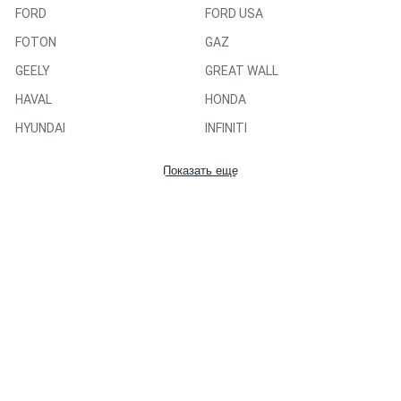
FORD
FORD USA
FOTON
GAZ
GEELY
GREAT WALL
HAVAL
HONDA
HYUNDAI
INFINITI
ISUZU
IVECO
Показать еще
JAC
JAGUAR
JEEP
JETOUR
Kaiyi
KIA
LADA
LANCIA
LAND ROVER
LEXUS
LIFAN
MAZDA
MERCEDES-BENZ
MINI
MITSUBISHI
NISSAN