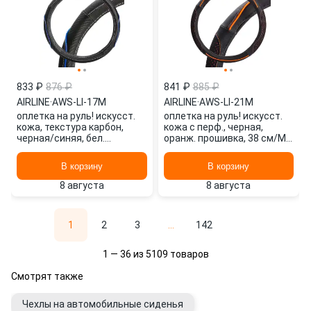
833 ₽
876 ₽
841 ₽
885 ₽
AIRLINE
·
AWS-LI-17M
AIRLINE
·
AWS-LI-21M
оплетка на руль! искусст.
оплетка на руль! искусст.
кожа, текстура карбон,
кожа с перф., черная,
черная/синяя, бел.
оранж. прошивка, 38 см/М\
прошивка, 38 см/М\ AWS-LI-
AWS-LI-21M AIRLINE
17M AIRLINE
В корзину
В корзину
8 августа
8 августа
1
2
3
...
142
1 — 36 из 5109 товаров
Смотрят также
Чехлы на автомобильные сиденья