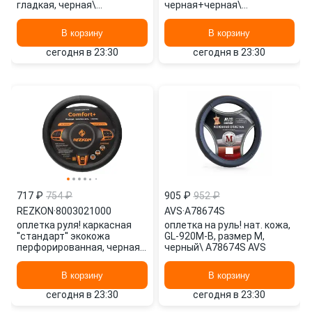
гладкая, черная\
черная+черная\
8003011000 REZKON
8003031100 REZKON
В корзину
В корзину
сегодня в 23:30
сегодня в 23:30
717 ₽
754 ₽
905 ₽
952 ₽
REZKON
·
8003021000
AVS
·
A78674S
оплетка руля! каркасная
оплетка на руль! нат. кожа,
''стандарт'' экокожа
GL-920M-B, размер M,
перфорированная, черная\
черный\ A78674S AVS
8003021000 REZKON
В корзину
В корзину
сегодня в 23:30
сегодня в 23:30