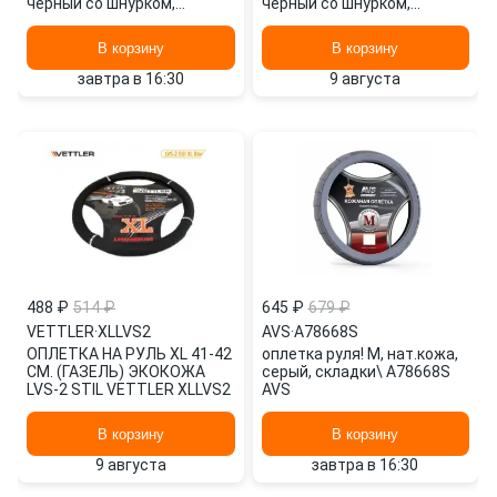
черный со шнурком,
черный со шнурком,
перфорированная\
перфорированная\
A07750S AVS
A07750S AVS
В корзину
В корзину
завтра в 16:30
9 августа
488 ₽
514 ₽
645 ₽
679 ₽
VETTLER
·
XLLVS2
AVS
·
A78668S
ОПЛЕТКА НА РУЛЬ XL 41-42
оплетка руля! М, нат.кожа,
СМ. (ГАЗЕЛЬ) ЭКОКОЖА
серый, складки\ A78668S
LVS-2 STIL VETTLER XLLVS2
AVS
В корзину
В корзину
9 августа
завтра в 16:30