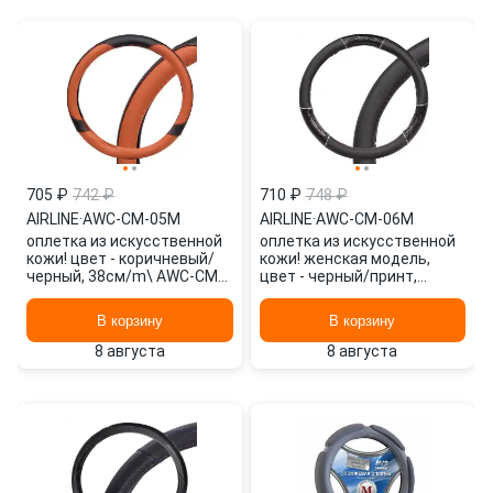
705 ₽
742 ₽
710 ₽
748 ₽
AIRLINE
·
AWC-CM-05M
AIRLINE
·
AWC-CM-06M
оплетка из искусственной
оплетка из искусственной
кожи! цвет - коричневый/
кожи! женская модель,
черный, 38см/m\ AWC-CM-
цвет - черный/принт,
05M AIRLINE
38см/m\ AWC-CM-06M
AIRLINE
В корзину
В корзину
8 августа
8 августа