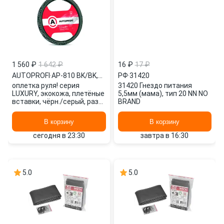
1 560 ₽
1 642 ₽
16 ₽
17 ₽
AUTOPROFI
·
AP-810 BK/BK,GY (M)
РФ
·
31420
оплетка руля! серия
31420 Гнездо питания
LUXURY, экокожа, плетёные
5,5мм (мама), тип 20 NN NO
вставки, чёрн./серый, разм.
BRAND
М\ AP-810 BK/BK,GY (M)
AUTOPROFI
В корзину
В корзину
сегодня в 23:30
завтра в 16:30
5.0
5.0