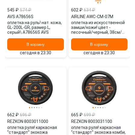
545 ₽
574 ₽
602 ₽
634 ₽
AVS
·
A78656S
AIRLINE
·
AWC-CM-07M
оплетка на руль! нат. кожа,
оплетка из искусственной
GL-200L-GR, размер L,
замши/кожи! цвет -
серый\ A78656S AVS
песочный/черный, 38см/m\
AWC-CM-07M AIRLINE
В корзину
В корзину
сегодня в 23:30
сегодня в 23:30
662 ₽
696 ₽
665 ₽
699 ₽
REZKON
·
8003011000
REZKON
·
8003031100
оплетка руля! каркасная
оплетка руля! каркасная
''стандарт'' экокожа
''стандарт'' экокожа комби,