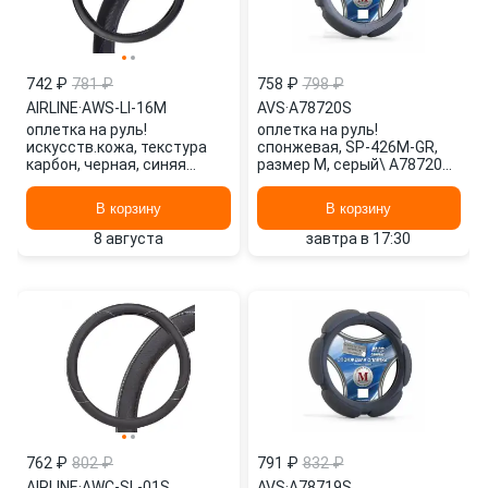
742 ₽
781 ₽
758 ₽
798 ₽
AIRLINE
·
AWS-LI-16M
AVS
·
A78720S
оплетка на руль!
оплетка на руль!
искусств.кожа, текстура
спонжевая, SP-426M-GR,
карбон, черная, синяя
размер M, серый\ A78720S
прошивка, 38 см, М\ AWS-LI-
AVS
16M AIRLINE
В корзину
В корзину
8 августа
завтра в 17:30
762 ₽
802 ₽
791 ₽
832 ₽
AIRLINE
·
AWC-SL-01S
AVS
·
A78719S