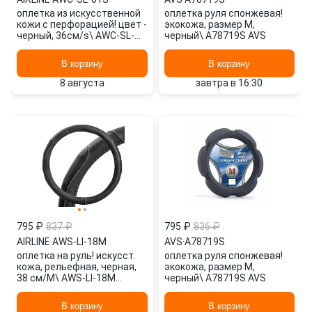
оплетка из искусственной
оплетка руля спонжевая!
кожи с перфорацией! цвет -
экокожа, размер M,
черный, 36см/s\ AWC-SL-
черный\ A78719S AVS
01S AIRLINE
В корзину
В корзину
8 августа
завтра в 16:30
795 ₽
837 ₽
795 ₽
836 ₽
AIRLINE
·
AWS-LI-18M
AVS
·
A78719S
оплетка на руль! искусст.
оплетка руля спонжевая!
кожа, рельефная, черная,
экокожа, размер M,
38 см/М\ AWS-LI-18M
черный\ A78719S AVS
AIRLINE
В корзину
В корзину