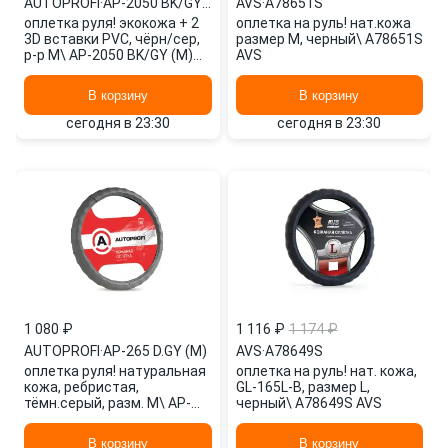
AUTOPROFI
·
AP-2050 BK/GY (M)
AVS
·
A78651S
оплетка руля! экокожа + 2
оплетка на руль! нат.кожа
3D вставки PVC, чёрн/сер,
размер M, черный\ A78651S
р-р М\ AP-2050 BK/GY (M)
AVS
AUTOPROFI
В корзину
В корзину
сегодня в 23:30
сегодня в 23:30
1 080 ₽
1 116 ₽
1 174 ₽
AUTOPROFI
·
AP-265 D.GY (M)
AVS
·
A78649S
оплетка руля! натуральная
оплетка на руль! нат. кожа,
кожа, ребристая,
GL-165L-B, размер L,
тёмн.серый, разм. М\ AP-
черный\ A78649S AVS
265 D.GY (M) AUTOPROFI
В корзину
В корзину