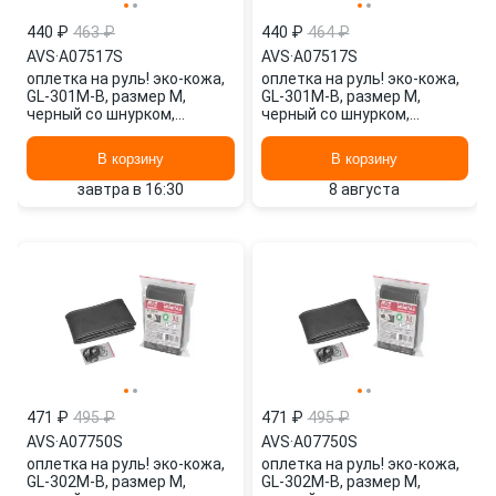
440 ₽
463 ₽
440 ₽
464 ₽
AVS
·
A07517S
AVS
·
A07517S
оплетка на руль! эко-кожа,
оплетка на руль! эко-кожа,
GL-301M-B, размер M,
GL-301M-B, размер M,
черный со шнурком,
черный со шнурком,
гладкая\ A07517S AVS
гладкая\ A07517S AVS
В корзину
В корзину
завтра в 16:30
8 августа
471 ₽
495 ₽
471 ₽
495 ₽
AVS
·
A07750S
AVS
·
A07750S
оплетка на руль! эко-кожа,
оплетка на руль! эко-кожа,
GL-302M-B, размер M,
GL-302M-B, размер M,