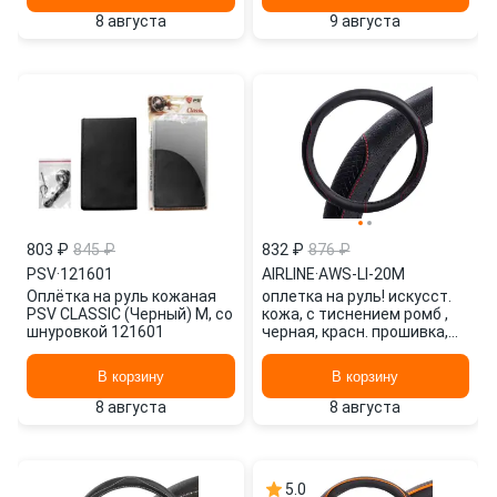
8 августа
9 августа
803 ₽
845 ₽
832 ₽
876 ₽
PSV
·
121601
AIRLINE
·
AWS-LI-20M
Оплётка на руль кожаная
оплетка на руль! искусст.
PSV CLASSIC (Черный) M, со
кожа, с тиснением ромб ,
шнуровкой 121601
черная, красн. прошивка,
38см (М)\ AWS-LI-20M
AIRLINE
В корзину
В корзину
8 августа
8 августа
5.0