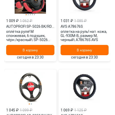
1 009 ₽
1 062 ₽
1 031 ₽
1 085 ₽
AUTOPROFI
·
SP-5026 BK/RD (M)
AVS
·
A78676S
оплётка руля! М
оплетка на руль! нат. кожа,
спонжевая, 6 подушек,
GL-930M-B, размер M,
чёрн./красный\ SP-5026
черный\ A78676S AVS
BK/RD (M) AUTOPROFI
В корзину
В корзину
сегодня в 23:30
сегодня в 23:30
1 045 ₽
1 099 ₽
1 069 ₽
1 125 ₽