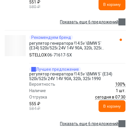
551 ₽
В корзину
580 ₽
Показать еще 6 предложений
Рекомендуем бренд
регулятор генератора !14.5v \BMW 5`
(E34) 520i/525i 24V 14V 90A, 320i, 325i
1990 06-71617-SX STELLOX
STELLOX
06-71617-SX
Лучшее предложение
регулятор генератора !14.5v \BMW 5` (E34)
520i/525i 24V 14V 90A, 320i, 325i 1990
100%
Вероятность
Наличие
1 шт.
сегодня в 07:30
Отгрузка
555 ₽
В корзину
584 ₽
Показать еще 6 предложений