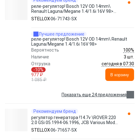
Рекомендуем бренд
реле-регулятор! Bosch 12V OD 14mm\
Renault Laguna/Megane 1.4/1.6i 16V 98>
06-71743-SX STELLOX
STELLOX
06-71743-SX
Лучшее предложение
реле-регулятор! Bosch 12V OD 14mm\ Renault
Laguna/Megane 1.4/1.6i 16V 98>
100%
Вероятность
Наличие
3 шт.
сегодня в 07:30
Отгрузка
-10%
977 ₽
В корзину
1 085 ₽
Показать еще 24 предложения
Рекомендуем бренд
регулятор генератора !14.7v \ROVER 220
2.0 GSi 05.1994-06.1996, JCB Various Mode
06-71657-SX STELLOX
STELLOX
06-71657-SX