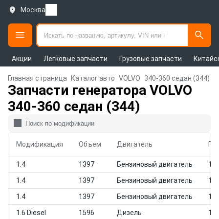
Москва
Акции
Легковые запчасти
Грузовые запчасти
Китайс
Главная страница
Каталог авто
VOLVO
340-360 седан (344)
Запчасти генератора VOLVO
340-360 седан (344)
Модификация
Объем
Двигатель
Го
1.4
1397
Бензиновый двигатель
198
1.4
1397
Бензиновый двигатель
198
1.4
1397
Бензиновый двигатель
198
1.6 Diesel
1596
Дизель
198