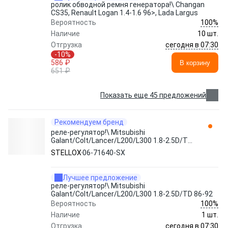
ролик обводной ремня генератора!\ Changan
CS35, Renault Logan 1.4-1.6 96>, Lada Largus
100%
Вероятность
Наличие
10 шт.
сегодня в 07:30
Отгрузка
-10%
586 ₽
В корзину
651 ₽
Показать еще 45 предложений
Рекомендуем бренд
реле-регулятор!\ Mitsubishi
Galant/Colt/Lancer/L200/L300 1.8-2.5D/TD
86-92 06-71640-SX STELLOX
STELLOX
06-71640-SX
Лучшее предложение
реле-регулятор!\ Mitsubishi
Galant/Colt/Lancer/L200/L300 1.8-2.5D/TD 86-92
100%
Вероятность
Наличие
1 шт.
сегодня в 07:30
Отгрузка