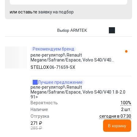
или оставьте
заявку на подбор
Выбор ARMTEK
Рекомендуем бренд
реле-регулятор!\ Renault
Мegane/Safrane/Espace, Volvo S40/V40
1.8-2.0 91> 06-71659-SX STELLOX
STELLOX
06-71659-SX
Лучшее предложение
реле-регулятор!\ Renault
Мegane/Safrane/Espace, Volvo S40/V40 1.8-2.0
91>
100%
Вероятность
Наличие
2 шт.
сегодня в 07:30
Отгрузка
271 ₽
В корзину
285 ₽