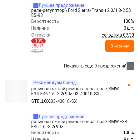
Лучшее предложение
реле-регулятор!\ Ford Sierra/Transit 2.0/1.8-2.5D
85-93
100%
Вероятность
Наличие
3 шт.
сегодня в 07:30
Отгрузка
-10%
380 ₽
В корзину
422 ₽
Показать еще 9 предложений
Рекомендуем бренд
ролик натяжной ремня генератора!\ BMW
E34-E46 1.6i-3.2i 90> 03-40010-SX
STELLOX
STELLOX
03-40010-SX
Лучшее предложение
ролик натяжной ремня генератора!\ BMW E34-
E46 1.6i-3.2i 90>
100%
Вероятность
Наличие
8 шт.