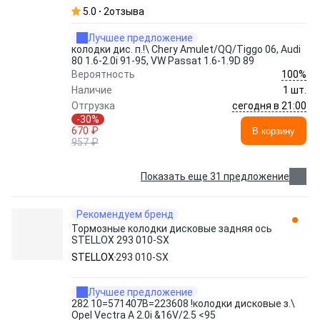
5.0
2
отзыва
Лучшее предложение
колодки дис. п.!\ Chery Amulet/QQ/Tiggo 06, Audi
80 1.6-2.0i 91-95, VW Passat 1.6-1.9D 89
100%
Вероятность
Наличие
1 шт.
сегодня в 21:00
Отгрузка
-30%
670 ₽
В корзину
957 ₽
Показать еще 31 предложение
Рекомендуем бренд
Тормозные колодки дисковые задняя ось
STELLOX 293 010-SX
STELLOX
293 010-SX
Лучшее предложение
282 10=571407B=223608 !колодки дисковые з.\
Opel Vectra A 2.0i &16V/2.5 <95