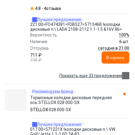
4.8
4
отзыва
Лучшее предложение
221 00=FO474381=FDB527=571346B !колодки
дисковые п.\ LADA 2108-2112 1.1-1.5 &16V 86>
100%
Вероятность
Наличие
6 шт.
сегодня в 21:00
Отгрузка
711 ₽
В корзину
748 ₽
Показать еще 33 предложения
Рекомендуем бренд
Тормозные колодки дисковые передняя
ось STELLOX 028 000-SX
STELLOX
028 000-SX
Лучшее предложение
017 00=571221X !колодки дисковые п.\ VW
Golf/Jetta 1.1-1.6D 74-83