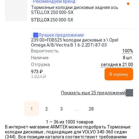
Рекомендуем бренд
Тормозные колодки дисковые задняя ось
STELLOX 250 000-SX
STELLOX
250 000-SX
Лучшее предложение
239 00=FDB525 !колодки дисковые з.\ Opel
Omega A/B/Vectra В 1.6-2.2DTi 87-03
100%
Вероятность
Наличие
8 шт.
сегодня в 21:00
Отгрузка
973 ₽
В корзину
1 024 ₽
Показать еще 25 предложений
1
2
3
...
28
1 — 36 из 1000 товаров
В интернет-магазине ARMTEK можно подобрать Тормозные
колодки дисковые , подходящие для VOLVO 340-360 седан
(344) . Все позиции каталога соответствуют требованиям