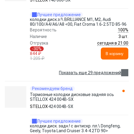
STELLOX
146 000-SX
Лучшее предложение
колодки диск.з.!\ BRILLIANCE M1, M2, Audi
80/100/A4/A6/A8 <00, Fiat Croma 1.6-2.5TD 85-96
100%
Вероятность
Наличие
3 шт.
сегодня в 21:00
Отгрузка
-30%
844 ₽
В корзину
1 205 ₽
Показать еще 29 предложений
Рекомендуем бренд
Тормозные колодки дисковые задняя ось
STELLOX 424 004B-SX
STELLOX
424 004B-SX
Лучшее предложение
колодки диск. задн.! с антискр. пл.\ Dongfeng,
Geely, Toyota Land Cruiser 3.4-4.2TD 90>