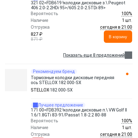
321 02=FDB619 !колодки дисковые з.\ Peugeot
406 2.0-2.2HDi 95>/605 2.0-2.5TDi 89>
100%
Вероятность
Наличие
1 шт.
сегодня в 21:00
Отгрузка
827 ₽
В корзину
871 ₽
Показать еще 8 предложений
Рекомендуем бренд
Тормозные колодки дисковые передняя
ось STELLOX 182 000-SX
STELLOX
182 000-SX
Лучшее предложение
171 00=FDB392 !колодки дисковые п.\ VW Golf II
1.6/1.8GTi 83-91/Passat 1.8-2.2 80-88
100%
Вероятность
Наличие
1 шт.
сегодня в 21:00
Отгрузка