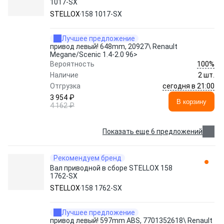
1017-SX
STELLOX
158 1017-SX
Лучшее предложение
привод левый! 648mm, 20927\ Renault
Megane/Scenic 1.4-2.0 96>
100%
Вероятность
Наличие
2 шт.
сегодня в 21:00
Отгрузка
3 954 ₽
В корзину
4 162 ₽
Показать еще 6 предложений
Рекомендуем бренд
Вал приводной в сборе STELLOX 158
1762-SX
STELLOX
158 1762-SX
Лучшее предложение
привод левый! 597mm ABS, 7701352618\ Renault