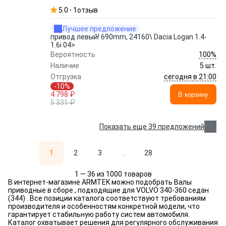
5.0
1
отзыв
Лучшее предложение
привод левый! 690mm, 24160\ Dacia Logan 1.4-
1.6i 04>
100%
Вероятность
Наличие
5 шт.
сегодня в 21:00
Отгрузка
-10%
4 798 ₽
В корзину
5 331 ₽
Показать еще 39 предложений
1
2
3
...
28
1 — 36 из 1000 товаров
В интернет-магазине ARMTEK можно подобрать Валы
приводные в сборе , подходящие для VOLVO 340-360 седан
(344) . Все позиции каталога соответствуют требованиям
производителя и особенностям конкретной модели, что
гарантирует стабильную работу систем автомобиля.
Каталог охватывает решения для регулярного обслуживания