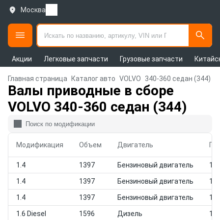
Москва
Акции
Легковые запчасти
Грузовые запчасти
Китайс
Главная страница
Каталог авто
VOLVO
340-360 седан (344)
Валы приводные в сборе
VOLVO 340-360 седан (344)
Модификация
Объем
Двигатель
Го
1.4
1397
Бензиновый двигатель
198
1.4
1397
Бензиновый двигатель
198
1.4
1397
Бензиновый двигатель
198
1.6 Diesel
1596
Дизель
198