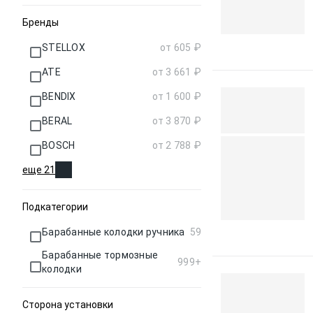
Бренды
STELLOX
от 605 ₽
ATE
от 3 661 ₽
BENDIX
от 1 600 ₽
BERAL
от 3 870 ₽
BOSCH
от 2 788 ₽
еще 21
Подкатегории
Барабанные колодки ручника
59
Барабанные тормозные
999+
колодки
Сторона установки