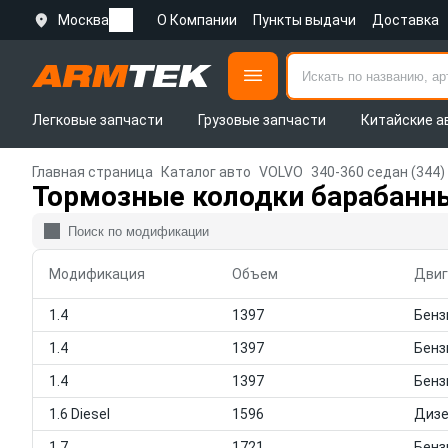
Москва
О Компании
Пункты выдачи
Доставка
Легковые запчасти
Грузовые запчасти
Китайские а
Главная страница
Каталог авто
VOLVO
340-360 седан (344)
Тормозные колодки барабанны
Модификация
Объем
Двиг
1.4
1397
1.4
1397
1.4
1397
1.6 Diesel
1596
Диз
1.7
1721