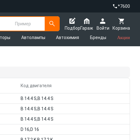
*7600
Пример
Подбор
Гараж
Войти
Корзина
яторы
Автолампы
Автохимия
Бренды
Акции
Код двигателя
B 14.4 S,B 14.4 S
B 14.4 S,B 14.4 S
B 14.4 S,B 14.4 S
D 16,D 16
B 17 2 K,B 17 2 K