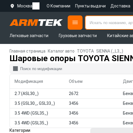
Москва
О Компании
Пункты выдачи
Доставка
Легковые запчасти
Грузовые запчасти
Китайские а
Главная страница
Каталог авто
TOYOTA
SIENNA (_L3_)
Шаровые опоры TOYOTA SIENN
Модификация
Объем
Двиг
2.7 (ASL30_)
2672
3.5 (GSL30_, GSL33_)
3456
3.5 4WD (GSL35_)
3456
3.5 4WD (GSL35_)
3456
Категории