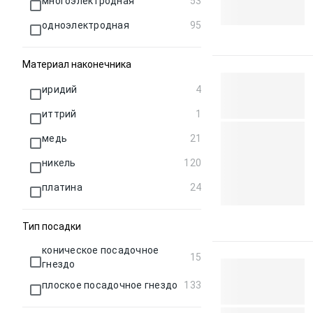
многоэлектродная
53
одноэлектродная
95
Материал наконечника
иридий
4
иттрий
1
медь
21
никель
120
платина
24
Тип посадки
коническое посадочное
15
гнездо
плоское посадочное гнездо
133