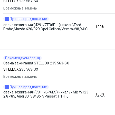
STELLOX
235 567-SX
Возможные замены
Лучшее предложение
свеча зажигания!(4291/ZFR6F11)никель\Ford
100%
Probe,Mazda 626/929,Opel Calibra/Vectra<98,BAIC
Рекомендуем бренд
Свеча зажигания STELLOX 235 563-SX
STELLOX
235 563-SX
Возможные замены
Лучшее предложение
свеча зажигания! (7811/BP6ES) никель\ MB W123
100%
2.8 <85, Audi 80, VW Golf/Passat 1.1-1.6