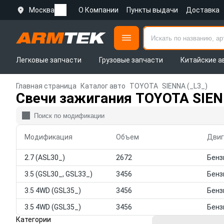
Москва
О Компании
Пункты выдачи
Доставка
Легковые запчасти
Грузовые запчасти
Китайские а
Главная страница
Каталог авто
TOYOTA
SIENNA (_L3_)
Свечи зажигания TOYOTA SIEN
Модификация
Объем
Двиг
2.7 (ASL30_)
2672
3.5 (GSL30_, GSL33_)
3456
3.5 4WD (GSL35_)
3456
3.5 4WD (GSL35_)
3456
Категории