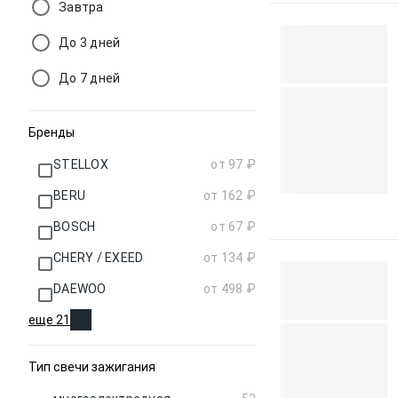
Завтра
До 3 дней
До 7 дней
Бренды
STELLOX
от 97 ₽
BERU
от 162 ₽
BOSCH
от 67 ₽
CHERY / EXEED
от 134 ₽
DAEWOO
от 498 ₽
еще 21
Тип свечи зажигания