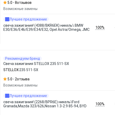
5.0
8
отзывов
Возможные замены
Лучшее предложение
свеча зажигания! (4388/BKR6EK) никель\ BMW
100%
E30/E36/E46/E39/E34/E32, Opel Astra/Omega, JMC
Рекомендуем бренд
Свеча зажигания STELLOX 235 511-SX
STELLOX
235 511-SX
5.0
2
отзыва
Возможные замены
Лучшее предложение
свеча зажигания! (2268/BPR6E) никель\Ford
100%
Granada,Mazda 323/626,Nissan 1.3-2.9 85-94, BYD