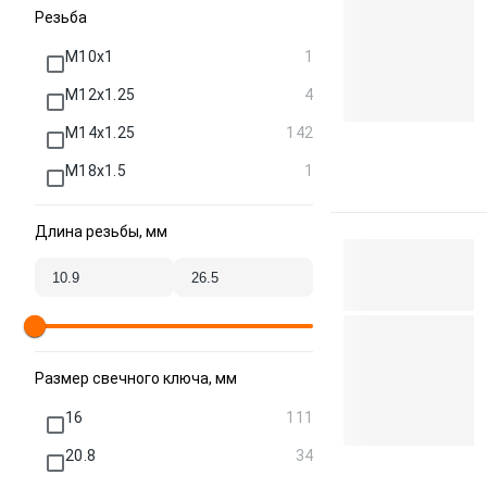
Резьба
M10x1
1
M12x1.25
4
M14x1.25
142
M18x1.5
1
Длина резьбы, мм
Размер свечного ключа, мм
16
111
20.8
34