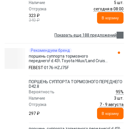
Наличие
5 шт.
сегодня в 08:00
Отгрузка
323 ₽
В корзину
340 ₽
Показать еще 188 предложений
Рекомендуем бренд
поршень суппорта тормозного
переднего! d.43\ Toyota Hilux/Land Cruiser
89> 0176-HZJ75F FEBEST
FEBEST
0176-HZJ75F
ПОРШЕНЬ СУППОРТА ТОРМОЗНОГО ПЕРЕДНЕГО
D42.8
95%
Вероятность
Наличие
3 шт.
7 - 9 августа
Отгрузка
297 ₽
В корзину
поршень суппорта тормозного переднего! d.43\