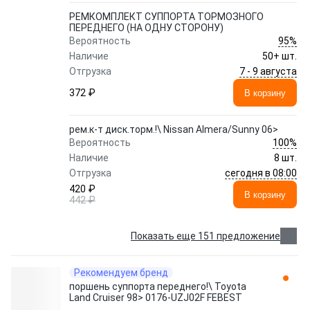
РЕМКОМПЛЕКТ СУППОРТА ТОРМОЗНОГО
ПЕРЕДНЕГО (НА ОДНУ СТОРОНУ)
95%
Вероятность
Наличие
50+ шт.
7 - 9 августа
Отгрузка
372 ₽
В корзину
рем.к-т диск.торм.!\ Nissan Almera/Sunny 06>
100%
Вероятность
Наличие
8 шт.
сегодня в 08:00
Отгрузка
420 ₽
В корзину
442 ₽
Показать еще 151 предложение
Рекомендуем бренд
поршень суппорта переднего!\ Toyota
Land Cruiser 98> 0176-UZJ02F FEBEST