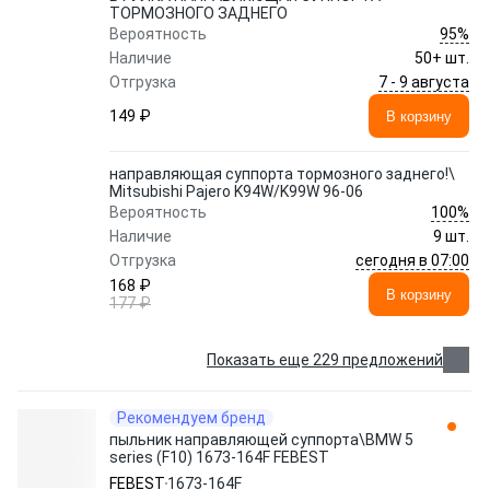
ТОРМОЗНОГО ЗАДНЕГО
95%
Вероятность
Наличие
50+ шт.
7 - 9 августа
Отгрузка
149 ₽
В корзину
направляющая суппорта тормозного заднего!\
Mitsubishi Pajero K94W/K99W 96-06
100%
Вероятность
Наличие
9 шт.
сегодня в 07:00
Отгрузка
168 ₽
В корзину
177 ₽
Показать еще 229 предложений
Рекомендуем бренд
пыльник направляющей суппорта\BMW 5
series (F10) 1673-164F FEBEST
FEBEST
1673-164F