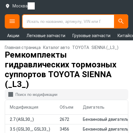
Москва
Акции
Легковые запчасти
Грузовые запчасти
Китайс
Главная страница
Каталог авто
TOYOTA
SIENNA (_L3_)
Ремкомплекты
гидравлических тормозных
суппортов TOYOTA SIENNA
(_L3_)
Модификация
Объем
Двигатель
2.7 (ASL30_)
2672
Бензиновый двигатель
3.5 (GSL30_, GSL33_)
3456
Бензиновый двигатель