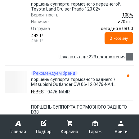
поршень суппорта тормозного переднего!\
Toyota Land Cruiser Prado 120 02>
100%
Вероятность
Наличие
>20 шт.
сегодня в 08:00
Отгрузка
442 ₽
В корзину
466 ₽
Показать еще 223 предложения
Рекомендуем бренд
поршень суппорта тормозного заднего!\
Mitsubishi Outlander CW 06-12 0476-NA4R
FEBEST
FEBEST
0476-NA4R
ПОРШЕНЬ СУППОРТА ТОРМОЗНОГО ЗАДНЕГО
D38
95%
Вероятность
Наличие
50+ шт.
7 - 9 августа
Главная
Отгрузка
Подбор
Корзина
Гараж
Войти