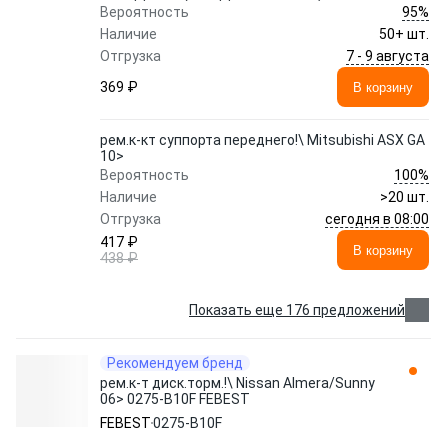
95%
Вероятность
Наличие
50+ шт.
7 - 9 августа
Отгрузка
369 ₽
В корзину
рем.к-кт суппорта переднего!\ Mitsubishi ASX GA
10>
100%
Вероятность
Наличие
>20 шт.
сегодня в 08:00
Отгрузка
417 ₽
В корзину
438 ₽
Показать еще 176 предложений
Рекомендуем бренд
рем.к-т диск.торм.!\ Nissan Almera/Sunny
06> 0275-B10F FEBEST
FEBEST
0275-B10F