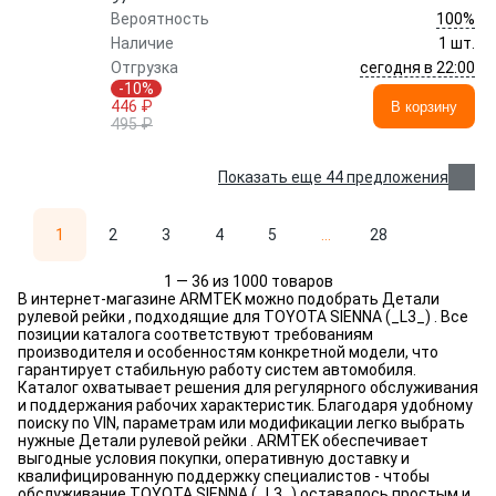
100%
Вероятность
Наличие
1 шт.
сегодня в 22:00
Отгрузка
-10%
446 ₽
В корзину
495 ₽
Показать еще 44 предложения
1
2
3
4
5
...
28
1 — 36 из 1000 товаров
В интернет-магазине ARMTEK можно подобрать Детали
рулевой рейки , подходящие для TOYOTA SIENNA (_L3_) . Все
позиции каталога соответствуют требованиям
производителя и особенностям конкретной модели, что
гарантирует стабильную работу систем автомобиля.
Каталог охватывает решения для регулярного обслуживания
и поддержания рабочих характеристик. Благодаря удобному
поиску по VIN, параметрам или модификации легко выбрать
нужные Детали рулевой рейки . ARMTEK обеспечивает
выгодные условия покупки, оперативную доставку и
квалифицированную поддержку специалистов - чтобы
обслуживание TOYOTA SIENNA (_L3_) оставалось простым и