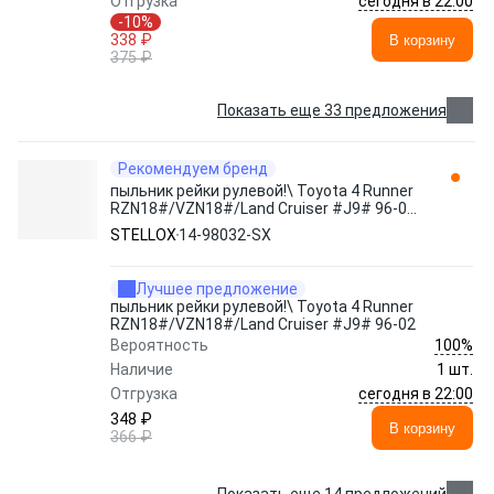
сегодня в 22:00
Отгрузка
-10%
338 ₽
В корзину
375 ₽
Показать еще 33 предложения
Рекомендуем бренд
пыльник рейки рулевой!\ Toyota 4 Runner
RZN18#/VZN18#/Land Cruiser #J9# 96-02
14-98032-SX STELLOX
STELLOX
14-98032-SX
Лучшее предложение
пыльник рейки рулевой!\ Toyota 4 Runner
RZN18#/VZN18#/Land Cruiser #J9# 96-02
100%
Вероятность
Наличие
1 шт.
сегодня в 22:00
Отгрузка
348 ₽
В корзину
366 ₽