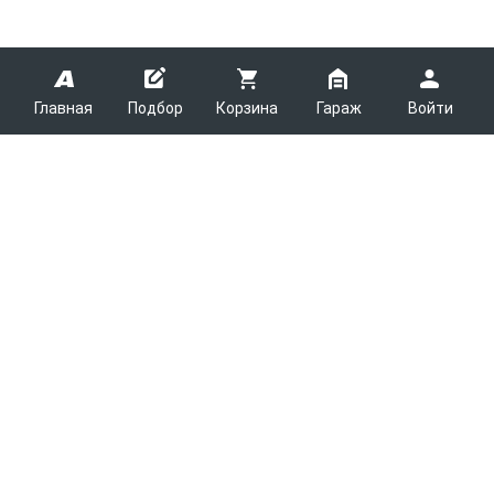
Главная
Подбор
Корзина
Гараж
Войти
ARMTEK
О Компании
Покупателям
Контакты
Как сделать заказ
Партнерам
Новости
Доставка
Поставщикам
Каталоги
Вакансии