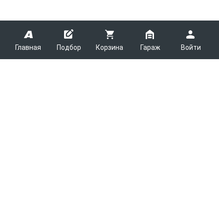
Главная
Подбор
Корзина
Гараж
Войти
ARMTEK
О Компании
Покупателям
Контакты
Как сделать заказ
Партнерам
Новости
Доставка
Поставщикам
Каталоги
Вакансии