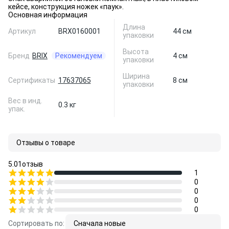
кейсе, конструкция ножек «паук».
Основная информация
Длина
Артикул
BRX0160001
44 см
упаковки
Высота
Бренд
BRIX
Рекомендуем
4 см
упаковки
Ширина
Сертификаты
17637065
8 см
упаковки
Вес в инд.
0.3 кг
упак.
Отзывы о товаре
5.0
1
отзыв
1
0
0
0
0
Сортировать по:
Сначала новые