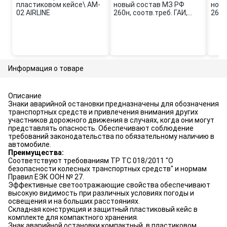
пластиковом кейсе\ AM-
новый состав МЗ РФ
новы
02 AIRLINE
260н, соотв.треб. ГАИ,
260н
пластиковый футляр\
плас
ADMK002 AIRLINE
руч.
Информация о товаре
Описание
Знаки аварийной остановки предназначены для обозначения
транспортных средств и привлечения внимания других
участников дорожного движения в случаях, когда они могут
представлять опасность. Обеспечивают соблюдение
требований законодательства по обязательному наличию в
автомобиле.
Преимущества:
Соответствуют требованиям ТР ТС 018/2011 "О
безопасности колесных транспортных средств" и нормам
Правил ЕЭК ООН № 27.
Эффективные светоотражающие свойства обеспечивают
высокую видимость при различных условиях погоды и
освещения и на больших расстояниях.
Складная конструкция и защитный пластиковый кейс в
комплекте для компактного хранения.
Знак аварийной остановки компактный, в пластиковом