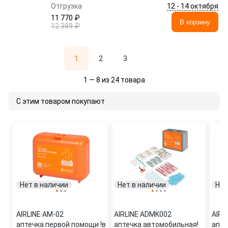
12 - 14 октября
Отгрузка
11 770 ₽
В корзину
12 389 ₽
1
2
3
1 — 8 из 24 товара
С этим товаром покупают
Нет в наличии
Нет в наличии
Нет
AIRLINE
·
AM-02
AIRLINE
·
ADMK002
AIRL
аптечка первой помощи !в
аптечка автомобильная!
апте