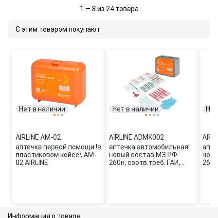
1 — 8 из 24 товара
С этим товаром покупают
Нет в наличии
Нет в наличии
Нет
AIRLINE
·
AM-02
AIRLINE
·
ADMK002
AIRL
аптечка первой помощи !в
аптечка автомобильная!
апте
пластиковом кейсе\ AM-
новый состав МЗ РФ
новы
02 AIRLINE
260н, соотв.треб. ГАИ,
260н
пластиковый футляр\
плас
ADMK002 AIRLINE
руч.
Информация о товаре