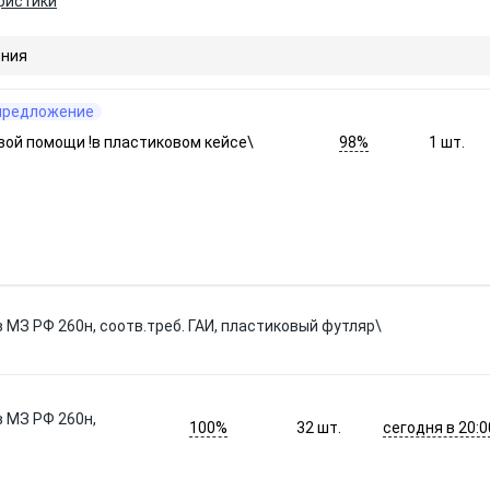
ристики
ния
предложение
98%
вой помощи !в пластиковом кейсе\
1
шт.
 МЗ РФ 260н, соотв.треб. ГАИ, пластиковый футляр\
 МЗ РФ 260н,
100%
сегодня в 20:0
32
шт.