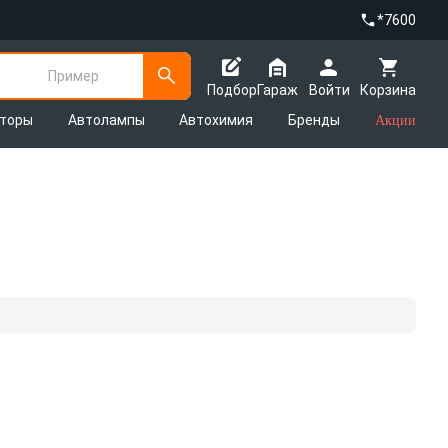
*7600
Пример
Подбор
Гараж
Войти
Корзина
яторы
Автолампы
Автохимия
Бренды
Акции